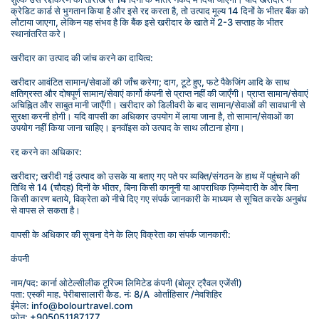
क्रेडिट कार्ड से भुगतान किया है और इसे रद्द करता है, तो उत्पाद मूल्य 14 दिनों के भीतर बैंक को 
लौटाया जाएगा, लेकिन यह संभव है कि बैंक इसे खरीदार के खाते में 2-3 सप्ताह के भीतर 
स्थानांतरित करे।
खरीदार का उत्पाद की जांच करने का दायित्व:
खरीदार आवंटित सामान/सेवाओं की जाँच करेगा; दाग, टूटे हुए, फटे पैकेजिंग आदि के साथ 
क्षतिग्रस्त और दोषपूर्ण सामान/सेवाएं कार्गो कंपनी से प्राप्त नहीं की जाएँगी। प्राप्त सामान/सेवाएं 
अचिह्नित और साबुत मानी जाएँगी। खरीदार को डिलीवरी के बाद सामान/सेवाओं की सावधानी से 
सुरक्षा करनी होगी। यदि वापसी का अधिकार उपयोग में लाया जाना है, तो सामान/सेवाओं का 
उपयोग नहीं किया जाना चाहिए। इनवॉइस को उत्पाद के साथ लौटाना होगा।
रद्द करने का अधिकार:
खरीदार; खरीदी गई उत्पाद को उसके या बताए गए पते पर व्यक्ति/संगठन के हाथ में पहुंचाने की 
तिथि से 14 (चौदह) दिनों के भीतर, बिना किसी कानूनी या आपराधिक ज़िम्मेदारी के और बिना 
किसी कारण बताये, विक्रेता को नीचे दिए गए संपर्क जानकारी के माध्यम से सूचित करके अनुबंध 
से वापस ले सकता है।
वापसी के अधिकार की सूचना देने के लिए विक्रेता का संपर्क जानकारी:
कंपनी
नाम/पद: कार्ना ओटेल्सीलीक टूरिज्म लिमिटेड कंपनी (बोलूर ट्रैवल एजेंसी)
पता: एस्की माह. पेरीबासालारी कैड. नं: 8/A  ओर्ताहिसार /नेवशिहिर
ईमेल: info@bolourtravel.com
फोन: +905051187177