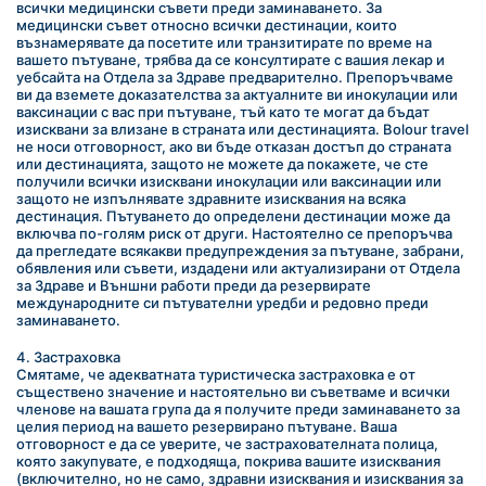
всички медицински съвети преди заминаването. За 
медицински съвет относно всички дестинации, които 
възнамерявате да посетите или транзитирате по време на 
вашето пътуване, трябва да се консултирате с вашия лекар и 
уебсайта на Отдела за Здраве предварително. Препоръчваме 
ви да вземете доказателства за актуалните ви инокулации или 
ваксинации с вас при пътуване, тъй като те могат да бъдат 
изисквани за влизане в страната или дестинацията. Bolour travel 
не носи отговорност, ако ви бъде отказан достъп до страната 
или дестинацията, защото не можете да покажете, че сте 
получили всички изисквани инокулации или ваксинации или 
защото не изпълнявате здравните изисквания на всяка 
дестинация. Пътуването до определени дестинации може да 
включва по-голям риск от други. Настоятелно се препоръчва 
да прегледате всякакви предупреждения за пътуване, забрани, 
обявления или съвети, издадени или актуализирани от Отдела 
за Здраве и Външни работи преди да резервирате 
международните си пътувателни уредби и редовно преди 
заминаването.
4. Застраховка
Смятаме, че адекватната туристическа застраховка е от 
съществено значение и настоятельно ви съветваме и всички 
членове на вашата група да я получите преди заминаването за 
целия период на вашето резервирано пътуване. Ваша 
отговорност е да се уверите, че застрахователната полица, 
която закупувате, е подходяща, покрива вашите изисквания 
(включително, но не само, здравни изисквания и изисквания за 