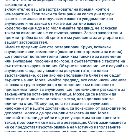
ваканцията, не
включително вашата застрахователна премия, която е 
ненавратима. Тези такси са базирани на колко дни преди 
вашето заминаване получаваме вашето уведомление за 
анулиране и не зависи от кога е изпратено вашето 
кореспонденция до нас Моля имайте предвид, че всякакви 
такси за изменение не се възстановяват. За застрахователни 
премии трябва да се обърнете към условията за анулиране на 
вашият застраховател.
 Имайте предвид: Ако сте резервирали Круиз, всякакви 
анулирания или изменения (включително промени на имена) 
ще повлекат допълнителни такси към таксите за изменения 
или анулиране, посочени по-горе, в съответствие с таксите на 
съответната круизна линия. Обърнете внимание, че в случай на 
анулиране след получаване на документите, не влиза 
възстановяване, освен ако неизползваните билети не бъдат 
върнати на нас. Моля, имайте предвид, ако само някои членове 
от вашата група анулират, в допълнение към понесените 
приложими такси за анулиране, ще преизчислим разходите за 
ваканцията за останалите пътници. Може да се наложи да 
платите допълнителни такси за стаи, като доплащане за 
единична стая. *В случаи, когато таксите за анулиране, 
наложени от нашите доставчици, са по-високи от разходите по 
депозита, можем да прехвърлим таксата на вас. Моля, 
поискайте пълни детайли и ще ви уведомим за конкретните 
такси, приложими към вашата резервация. След заминаването 
не се предоставя възстановяване на частично използваните 
компоненти на вашата ваканция (например неизползвани 