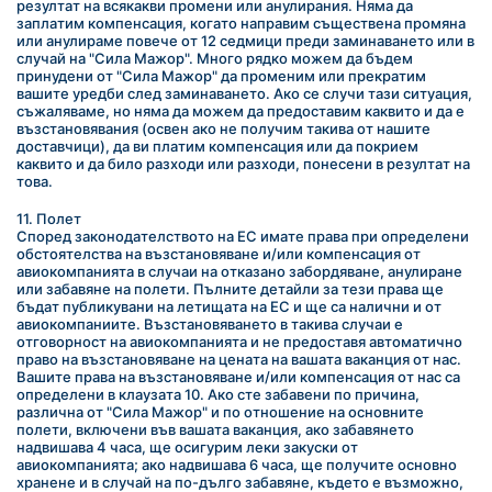
резултат на всякакви промени или анулирания. Няма да 
заплатим компенсация, когато направим съществена промяна 
или анулираме повече от 12 седмици преди заминаването или в 
случай на "Сила Мажор". Много рядко можем да бъдем 
принудени от "Сила Мажор" да променим или прекратим 
вашите уредби след заминаването. Ако се случи тази ситуация, 
съжаляваме, но няма да можем да предоставим каквито и да е 
възстановявания (освен ако не получим такива от нашите 
доставчици), да ви платим компенсация или да покрием 
каквито и да било разходи или разходи, понесени в резултат на 
това.
11. Полет
Според законодателството на ЕС имате права при определени 
обстоятелства на възстановяване и/или компенсация от 
авиокомпанията в случаи на отказано забордяване, анулиране 
или забавяне на полети. Пълните детайли за тези права ще 
бъдат публикувани на летищата на ЕС и ще са налични и от 
авиокомпаниите. Възстановяването в такива случаи е 
отговорност на авиокомпанията и не предоставя автоматично 
право на възстановяване на цената на вашата ваканция от нас. 
Вашите права на възстановяване и/или компенсация от нас са 
определени в клаузата 10. Ако сте забавени по причина, 
различна от "Сила Мажор" и по отношение на основните 
полети, включени във вашата ваканция, ако забавянето 
надвишава 4 часа, ще осигурим леки закуски от 
авиокомпанията; ако надвишава 6 часа, ще получите основно 
хранене и в случай на по-дълго забавяне, където е възможно, 