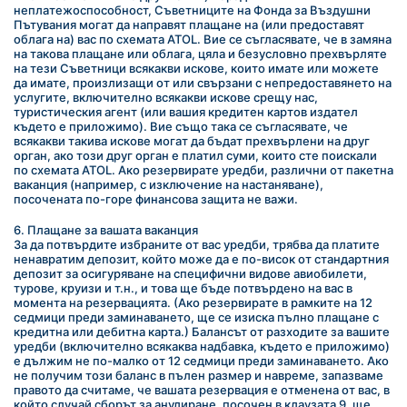
неплатежоспособност, Съветниците на Фонда за Въздушни 
Пътувания могат да направят плащане на (или предоставят 
облага на) вас по схемата ATOL. Вие се съгласявате, че в замяна 
на такова плащане или облага, цяла и безусловно прехвърляте 
на тези Съветници всякакви искове, които имате или можете 
да имате, произлизащи от или свързани с непредоставянето на 
услугите, включително всякакви искове срещу нас, 
туристическия агент (или вашия кредитен картов издател 
където е приложимо). Вие също така се съгласявате, че 
всякакви такива искове могат да бъдат прехвърлени на друг 
орган, ако този друг орган е платил суми, които сте поискали 
по схемата ATOL. Ако резервирате уредби, различни от пакетна 
ваканция (например, с изключение на настаняване), 
посочената по-горе финансова защита не важи.
6. Плащане за вашата ваканция
За да потвърдите избраните от вас уредби, трябва да платите 
ненавратим депозит, който може да е по-висок от стандартния 
депозит за осигуряване на специфични видове авиобилети, 
турове, круизи и т.н., и това ще бъде потвърдено на вас в 
момента на резервацията. (Ако резервирате в рамките на 12 
седмици преди заминаването, ще се изиска пълно плащане с 
кредитна или дебитна карта.) Балансът от разходите за вашите 
уредби (включително всякаква надбавка, където е приложимо) 
е дължим не по-малко от 12 седмици преди заминаването. Ако 
не получим този баланс в пълен размер и навреме, запазваме 
правото да считаме, че вашата резервация е отменена от вас, в 
който случай сборът за анулиране, посочен в клаузата 9, ще 