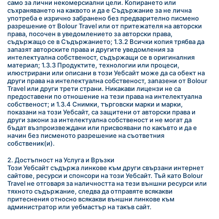
само за лични некомерсиални цели. Копирането или 
съхраняването на каквото и да е Съдържание за не лична 
употреба е изрично забранено без предварително писмено 
разрешение от Bolour Travel или от притежателя на авторски 
права, посочен в уведомлението за авторски права, 
съдържащо се в Съдържанието; 1.3.2 Всички копия трябва да 
запазят авторските права и другите уведомления за 
интелектуална собственост, съдържащи се в оригиналния 
материал; 1.3.3 Продуктите, технологии или процеси, 
илюстрирани или описани в този Уебсайт може да са обект на 
други права на интелектуална собственост, запазени от Bolour 
Travel или други трети страни. Никакави лицензи не са 
предоставени по отношение на тези права на интелектуална 
собственост; и 1.3.4 Снимки, търговски марки и марки, 
показани на този Уебсайт, са защитени от авторски права и 
други закони за интелектуална собственост и не могат да 
бъдат възпроизвеждани или присвоявани по какъвто и да е 
начин без писменото разрешение на съответния 
собственик(и).
2. Достъпност на Услуга и Връзки
Този Уебсайт съдържа линкове към други свързани интернет 
сайтове, ресурси и спонсори на този Уебсайт. Тъй като Bolour 
Travel не отговаря за наличността на тези външни ресурси или 
тяхното съдържание, следва да отправяте всякакви 
притеснения относно всякакви външни линкове към 
администратор или уебмастър на такъв сайт.