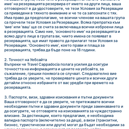
име' на резервацията резервира от името на други лица, ваша 
отговорност е да удостоверите, че тези Условия за Резервации 
са приведени в тяхното внимание и че те са запознати с тях. 
Има право да предполагаме, че всички членове на вашата група 
са прочели тези Условия за Резервации. Всяка препратка към 
'вие' или 'ваш' ще се счита за включваща всички изброени лица 
в резервацията. Само ние, 'основното име' на резервацията и 
всяко друго лице в групата ви, чиито имена се появяват в 
резервацията, ще имат правото да прилагат тези Условия за 
Резервации. 'Основното име', което прави и плаща за 
резервацията, трябва да бъде поне на 18 години.
2. Точност на Уебсайта
Въпреки че Travel Cappadocia полага усилия да осигури 
точността на информацията и цените на уебсайта, за 
съжаление, грешки понякога се случват. Следователно вие 
трябва да се уверите, че проверявате цената и всички други 
детайли относно избраните от вас уредби при времето на 
резервацията.
3. Паспорти, визи, здравни изисквания и пътни документи
Ваша отговорност е да се уверите, че притежавате всички 
необходими пътни и здравни документи преди заминаването и 
да осигурите, че отговаряте на изискванията за чуждестранно 
влизане. За дестинации, които предлагаме, е необходима 
валидна паспорта (включително за деца), а визи (транзитни, 
бизнес, туристически или други) могат да бъдат необходими за 