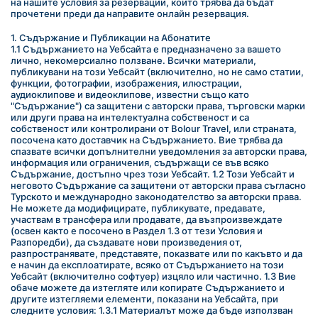
на нашите условия за резервации, които трябва да бъдат 
прочетени преди да направите онлайн резервация.
1. Съдържание и Публикации на Абонатите
1.1 Съдържанието на Уебсайта е предназначено за вашето 
лично, некомерсиално ползване. Всички материали, 
публикувани на този Уебсайт (включително, но не само статии, 
функции, фотографии, изображения, илюстрации, 
аудиоклипове и видеоклипове, известни също като 
"Съдържание") са защитени с авторски права, търговски марки 
или други права на интелектуална собственост и са 
собственост или контролирани от Bolour Travel, или страната, 
посочена като доставчик на Съдържанието. Вие трябва да 
спазвате всички допълнителни уведомления за авторски права, 
информация или ограничения, съдържащи се във всяко 
Съдържание, достъпно чрез този Уебсайт. 1.2 Този Уебсайт и 
неговото Съдържание са защитени от авторски права съгласно 
Турското и международно законодателство за авторски права. 
Не можете да модифицирате, публикувате, предавате, 
участвам в трансфера или продавате, да възпроизвеждате 
(освен както е посочено в Раздел 1.3 от тези Условия и 
Разпоредби), да създавате нови произведения от, 
разпространявате, представяте, показвате или по какъвто и да 
е начин да експлоатирате, всяко от Съдържанието на този 
Уебсайт (включително софтуер) изцяло или частично. 1.3 Вие 
обаче можете да изтегляте или копирате Съдържанието и 
другите изтегляеми елементи, показани на Уебсайта, при 
следните условия: 1.3.1 Материалът може да бъде използван 