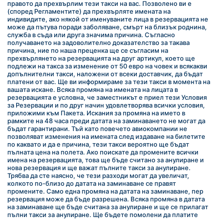
правото да прехвърлим тези такси на вас. Позволено ви е 
(според Регламентите) да прехвърляте имената на 
индивидите, ако някой от именуваните лица в резервацията не 
може да пътува поради заболяване, смърт на близък роднина, 
служба в съда или друга значима причина. Съгласно 
получаването на задоволително доказателство за такава 
причина, ние по наша преценка ще се съгласим на 
прехвърлянето на резервацията на друг артикул, което ще 
подлежи на такса за изменение от 50 евро на човек и всякакви 
допълнителни такси, наложени от всеки доставчик, да бъдат 
платени от вас. Ще ви информираме за тези такси в момента на 
вашата искане. Всяка промяна на имената на лицата в 
резервацията е условна, че заместникът е приел тези Условия 
за Резервации и по друг начин удовлетворява всички условия, 
приложими към Пакета. Искания за промяна на името в 
рамките на 48 часа преди датата на заминаването не могат да 
бъдат гарантирани. Тъй като повечето авиокомпании не 
позволяват изменения на имената след издаване на билетите 
по каквато и да е причина, тези такси вероятно ще бъдат 
пълната цена на полета. Ако поискате да промените всички 
имена на резервацията, това ще бъде считано за анулиране и 
нова резервация и ще важат пълните такси за анулиране. 
Трябва да сте наясно, че тези разходи могат да увеличат, 
колкото по-близо до датата на заминаване се правят 
промените. Само една промяна на датата на заминаване, пер 
резервация може да бъде разрешена. Всяка промяна в датата 
на заминаване ще бъде считана за анулиране и ще се прилагат 
пълни такси за анулиране. Ще бъдете помолени да платите 