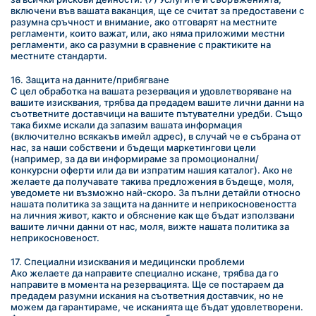
включени във вашата ваканция, ще се считат за предоставени с 
разумна сръчност и внимание, ако отговарят на местните 
регламенти, които важат, или, ако няма приложими местни 
регламенти, ако са разумни в сравнение с практиките на 
местните стандарти.
16. Защита на данните/прибягване
С цел обработка на вашата резервация и удовлетворяване на 
вашите изисквания, трябва да предадем вашите лични данни на 
съответните доставчици на вашите пътувателни уредби. Също 
така бихме искали да запазим вашата информация 
(включително всякакъв имейл адрес), в случай че е събрана от 
нас, за наши собствени и бъдещи маркетингови цели 
(например, за да ви информираме за промоционални/
конкурсни оферти или да ви изпратим нашия каталог). Ако не 
желаете да получавате такива предложения в бъдеще, моля, 
уведомете ни възможно най-скоро. За пълни детайли относно 
нашата политика за защита на данните и неприкосновеността 
на личния живот, както и обяснение как ще бъдат използвани 
вашите лични данни от нас, моля, вижте нашата политика за 
неприкосновеност.
17. Специални изисквания и медицински проблеми
Ако желаете да направите специално искане, трябва да го 
направите в момента на резервацията. Ще се постараем да 
предадем разумни искания на съответния доставчик, но не 
можем да гарантираме, че исканията ще бъдат удовлетворени. 