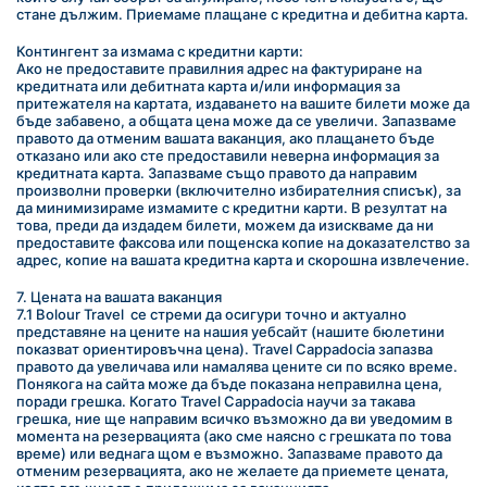
стане дължим. Приемаме плащане с кредитна и дебитна карта.
Контингент за измама с кредитни карти:
Ако не предоставите правилния адрес на фактуриране на 
кредитната или дебитната карта и/или информация за 
притежателя на картата, издаването на вашите билети може да 
бъде забавено, а общата цена може да се увеличи. Запазваме 
правото да отменим вашата ваканция, ако плащането бъде 
отказано или ако сте предоставили неверна информация за 
кредитната карта. Запазваме също правото да направим 
произволни проверки (включително избирателния списък), за 
да минимизираме измамите с кредитни карти. В резултат на 
това, преди да издадем билети, можем да изискваме да ни 
предоставите факсова или пощенска копие на доказателство за 
адрес, копие на вашата кредитна карта и скорошна извлечение.
7. Цената на вашата ваканция
7.1 Bolour Travel  се стреми да осигури точно и актуално 
представяне на цените на нашия уебсайт (нашите бюлетини 
показват ориентировъчна цена). Travel Cappadocia запазва 
правото да увеличава или намалява цените си по всяко време. 
Понякога на сайта може да бъде показана неправилна цена, 
поради грешка. Когато Travel Cappadocia научи за такава 
грешка, ние ще направим всичко възможно да ви уведомим в 
момента на резервацията (ако сме наясно с грешката по това 
време) или веднага щом е възможно. Запазваме правото да 
отменим резервацията, ако не желаете да приемете цената, 