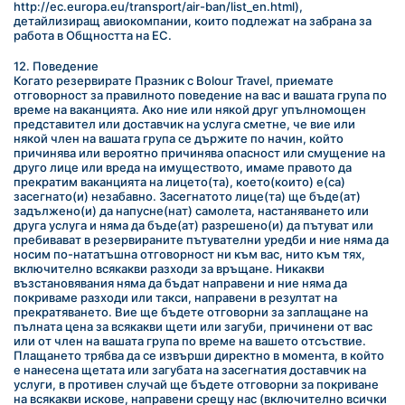
http://ec.europa.eu/transport/air-ban/list_en.html), 
детайлизиращ авиокомпании, които подлежат на забрана за 
работа в Общността на ЕС.
12. Поведение
Когато резервирате Празник с Bolour Travel, приемате 
отговорност за правилното поведение на вас и вашата група по 
време на ваканцията. Ако ние или някой друг упълномощен 
представител или доставчик на услуга сметне, че вие или 
някой член на вашата група се държите по начин, който 
причинява или вероятно причинява опасност или смущение на 
друго лице или вреда на имуществото, имаме правото да 
прекратим ваканцията на лицето(та), което(които) е(са) 
засегнато(и) незабавно. Засегнатото лице(та) ще бъде(ат) 
задължено(и) да напусне(нат) самолета, настаняването или 
друга услуга и няма да бъде(ат) разрешено(и) да пътуват или 
пребивават в резервираните пътувателни уредби и ние няма да 
носим по-нататъшна отговорност ни към вас, нито към тях, 
включително всякакви разходи за връщане. Никакви 
възстановявания няма да бъдат направени и ние няма да 
покриваме разходи или такси, направени в резултат на 
прекратяването. Вие ще бъдете отговорни за заплащане на 
пълната цена за всякакви щети или загуби, причинени от вас 
или от член на вашата група по време на вашето отсъствие. 
Плащането трябва да се извърши директно в момента, в който 
е нанесена щетата или загубата на засегнатия доставчик на 
услуги, в противен случай ще бъдете отговорни за покриване 
на всякакви искове, направени срещу нас (включително всички 