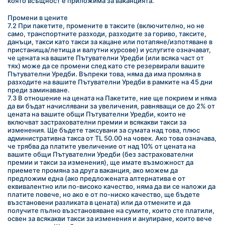
която всъщност е приложима за ваканцията.
Промени в цените
7.2 При пакетите, промените в таксите (включително, но не 
само, транспортните разходи, разходите за гориво, таксите, 
данъци, такси като такси за кацане или потапяне/изпотяване в 
пристанища/летища и валутни курсове) и услугите означават, 
че цената на вашите Пътувателни Уредби (или всяка част от 
тях) може да се промени след като сте резервирали вашите 
Пътувателни Уредби. Въпреки това, няма да има промяна в 
разходите на вашите Пътувателни Уредби в рамките на 45 дни 
преди заминаване.
7.3 В отношение на цената на Пакетите, ние ще покрием и няма 
да ви бъдат начислявани за увеличения, равняващи се до 2% от 
цената на вашите общи Пътувателни Уредби, които не 
включват застрахователни премии и всякакви такси за 
изменения. Ще бъдете таксувани за сумата над това, плюс 
административна такса от TL 50.00 на човек. Ако това означава, 
че трябва да платите увеличение от над 10% от цената на 
вашите общи Пътувателни Уредби (без застрахователни 
премии и такси за изменения), ще имате възможност да 
приемете промяна за друга ваканция, ако можем да 
предложим една (ако предложената алтернатива е от 
еквивалентно или по-високо качество, няма да ви се наложи да 
платите повече, но ако е от по-ниско качество, ще бъдете 
възстановени разликата в цената) или да отмените и да 
получите пълно възстановяване на сумите, които сте платили, 
освен за всякакви такси за изменения и анулиране, които вече 