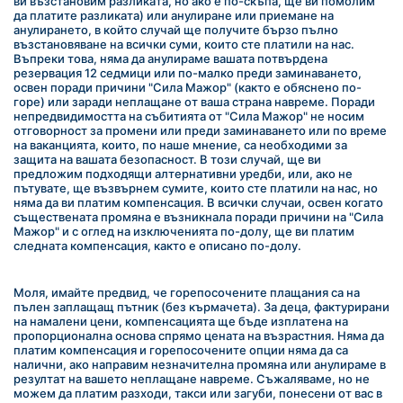
ви възстановим разликата, но ако е по-скъпа, ще ви помолим 
да платите разликата) или анулиране или приемане на 
анулирането, в който случай ще получите бързо пълно 
възстановяване на всички суми, които сте платили на нас. 
Въпреки това, няма да анулираме вашата потвърдена 
резервация 12 седмици или по-малко преди заминаването, 
освен поради причини "Сила Мажор" (както е обяснено по-
горе) или заради неплащане от ваша страна навреме. Поради 
непредвидимостта на събитията от "Сила Мажор" не носим 
отговорност за промени или преди заминаването или по време 
на ваканцията, които, по наше мнение, са необходими за 
защита на вашата безопасност. В този случай, ще ви 
предложим подходящи алтернативни уредби, или, ако не 
пътувате, ще възвърнем сумите, които сте платили на нас, но 
няма да ви платим компенсация. В всички случаи, освен когато 
съществената промяна е възникнала поради причини на "Сила 
Мажор" и с оглед на изключенията по-долу, ще ви платим 
следната компенсация, както е описано по-долу.
Моля, имайте предвид, че горепосочените плащания са на 
пълен заплащащ пътник (без кърмачета). За деца, фактурирани 
на намалени цени, компенсацията ще бъде изплатена на 
пропорционална основа спрямо цената на възрастния. Няма да 
платим компенсация и горепосочените опции няма да са 
налични, ако направим незначителна промяна или анулираме в 
резултат на вашето неплащане навреме. Съжаляваме, но не 
можем да платим разходи, такси или загуби, понесени от вас в 