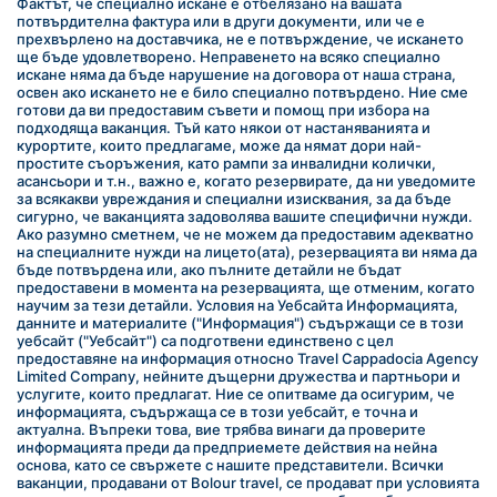
Фактът, че специално искане е отбелязано на вашата 
потвърдителна фактура или в други документи, или че е 
прехвърлено на доставчика, не е потвърждение, че искането 
ще бъде удовлетворено. Неправенето на всяко специално 
искане няма да бъде нарушение на договора от наша страна, 
освен ако искането не е било специално потвърдено. Ние сме 
готови да ви предоставим съвети и помощ при избора на 
подходяща ваканция. Тъй като някои от настаняванията и 
курортите, които предлагаме, може да нямат дори най-
простите съоръжения, като рампи за инвалидни колички, 
асансьори и т.н., важно е, когато резервирате, да ни уведомите 
за всякакви увреждания и специални изисквания, за да бъде 
сигурно, че ваканцията задоволява вашите специфични нужди. 
Ако разумно сметнем, че не можем да предоставим адекватно 
на специалните нужди на лицето(ата), резервацията ви няма да 
бъде потвърдена или, ако пълните детайли не бъдат 
предоставени в момента на резервацията, ще отменим, когато 
научим за тези детайли. Условия на Уебсайта Информацията, 
данните и материалите ("Информация") съдържащи се в този 
уебсайт ("Уебсайт") са подготвени единствено с цел 
предоставяне на информация относно Travel Cappadocia Agency 
Limited Company, нейните дъщерни дружества и партньори и 
услугите, които предлагат. Ние се опитваме да осигурим, че 
информацията, съдържаща се в този уебсайт, е точна и 
актуална. Въпреки това, вие трябва винаги да проверите 
информацията преди да предприемете действия на нейна 
основа, като се свържете с нашите представители. Всички 
ваканции, продавани от Bolour travel, се продават при условията 