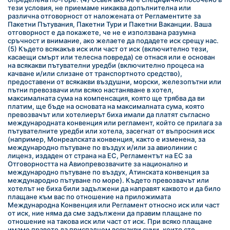
тези условия, не приемаме никаква допълнителна или 
различна отговорност от наложената от Регламентите за 
Пакетни Пътувания, Пакетни Тури и Пакетни Ваканции. Ваша 
отговорност е да покажете, че не е използвана разумна 
сръчност и внимание, ако желаете да подадете иск срещу нас. 
(5) Където всякакъв иск или част от иск (включително тези, 
касаещи смърт или телесна повреда) се отнася или е основан 
на всякакви пътувателни уредби (включително процеса на 
качване и/или слизане от транспортното средство), 
предоставени от всякакви въздушни, морски, железопътни или 
пътни превозвачи или всяко настаняване в хотел, 
максималната сума на компенсация, която ще трябва да ви 
платим, ще бъде на основата на максималната сума, която 
превозвачът или хотелиерът биха имали да платят съгласно 
международната конвенция или регламент, който се прилага за 
пътувателните уредби или хотела, засегнат от въпросния иск 
(например, Монреалската конвенция, както е изменена, за 
международно пътуване по въздух и/или за авиолинии с 
лиценз, издаден от страна на ЕС, Регламентът на ЕС за 
Отговорността на Авиопревозвачите за национално и 
международно пътуване по въздух, Атинската конвенция за 
международно пътуване по море). Където превозвачът или 
хотелът не биха били задължени да направят каквото и да било 
плащане към вас по отношение на приложимата 
Международна Конвенция или Регламент относно иск или част 
от иск, ние няма да сме задължени да правим плащане по 
отношение на такова иск или част от иск. При всяко плащане 
имаме правото да приспаднем всякакви суми, които сте 