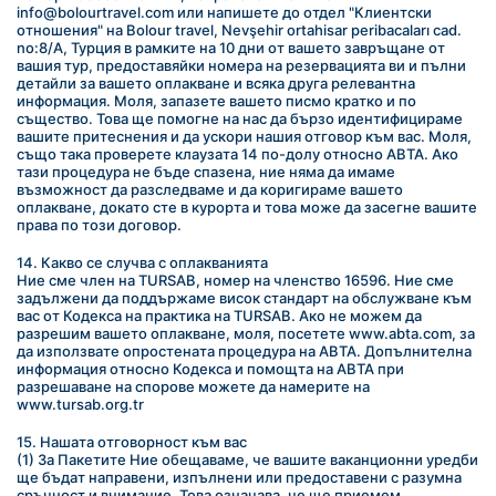
info@bolourtravel.com или напишете до отдел "Клиентски 
отношения" на Bolour travel, Nevşehir ortahisar peribacaları cad. 
no:8/A, Турция в рамките на 10 дни от вашето завръщане от 
вашия тур, предоставяйки номера на резервацията ви и пълни 
детайли за вашето оплакване и всяка друга релевантна 
информация. Моля, запазете вашето писмо кратко и по 
същество. Това ще помогне на нас да бързо идентифицираме 
вашите притеснения и да ускори нашия отговор към вас. Моля, 
също така проверете клаузата 14 по-долу относно ABTA. Ако 
тази процедура не бъде спазена, ние няма да имаме 
възможност да разследваме и да коригираме вашето 
оплакване, докато сте в курорта и това може да засегне вашите 
права по този договор.
14. Какво се случва с оплакванията
Ние сме член на TURSAB, номер на членство 16596. Ние сме 
задължени да поддържаме висок стандарт на обслужване към 
вас от Кодекса на практика на TURSAB. Ако не можем да 
разрешим вашето оплакване, моля, посетете www.abta.com, за 
да използвате опростената процедура на ABTA. Допълнителна 
информация относно Кодекса и помощта на ABTA при 
разрешаване на спорове можете да намерите на 
www.tursab.org.tr
15. Нашата отговорност към вас
(1) За Пакетите Ние обещаваме, че вашите ваканционни уредби 
ще бъдат направени, изпълнени или предоставени с разумна 
сръчност и внимание. Това означава, че ще приемем 