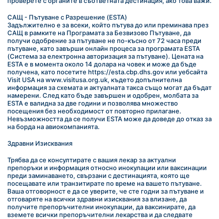
проверете с органите в съответната дестинация, ако това важи.
САЩ - Пътуване с Разрешение (ESTA)
Задължително е за всеки, който пътува до или преминава през 
САЩ в рамките на Програмата за Безвизово Пътуване, да 
получи одобрение за пътуване не по-късно от 72 часа преди 
пътуване, като завърши онлайн процеса за програмата ESTA 
(Система за електронна авторизация за пътуване). Цената на 
ESTA е в момента около 14 долара на човек и може да бъде 
получена, като посетите https://esta.cbp.dhs.gov или уебсайта 
Visit USA на www.visitusa.org.uk, където допълнителна 
информация за схемата и актуалната такса също могат да бъдат 
намерени. След като бъде завършен и одобрен, молбата за 
ESTA е валидна за две години и позволява множество 
посещения без необходимост от повторно прилагане. 
Невъзможността да се получи ESTA може да доведе до отказ за 
на борда на авиокомпанията.
Здравни Изисквания
Трябва да се консултирате с вашия лекар за актуални 
препоръки и информация относно инокулации или ваксинации 
преди заминаването, свързани с дестинацията, която ще 
посещавате или транзитирате по време на вашето пътуване. 
Ваша отговорност е да се уверите, че сте годни за пътуване и 
отговаряте на всички здравни изисквания за влизане, да 
получите препоръчителни инокулации, да ваксинирате, да 
вземете всички препоръчителни лекарства и да следвате 