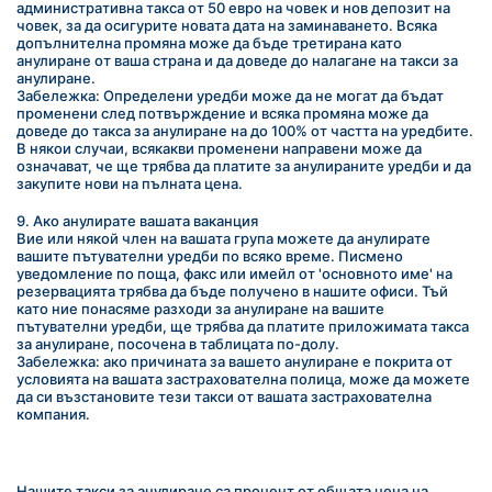
административна такса от 50 евро на човек и нов депозит на 
човек, за да осигурите новата дата на заминаването. Всяка 
допълнителна промяна може да бъде третирана като 
анулиране от ваша страна и да доведе до налагане на такси за 
анулиране.
Забележка: Определени уредби може да не могат да бъдат 
променени след потвърждение и всяка промяна може да 
доведе до такса за анулиране на до 100% от частта на уредбите. 
В някои случаи, всякакви променени направени може да 
означават, че ще трябва да платите за анулираните уредби и да 
закупите нови на пълната цена.
9. Ако анулирате вашата ваканция
Вие или някой член на вашата група можете да анулирате 
вашите пътувателни уредби по всяко време. Писмено 
уведомление по поща, факс или имейл от 'основното име' на 
резервацията трябва да бъде получено в нашите офиси. Тъй 
като ние понасяме разходи за анулиране на вашите 
пътувателни уредби, ще трябва да платите приложимата такса 
за анулиране, посочена в таблицата по-долу.
Забележка: ако причината за вашето анулиране е покрита от 
условията на вашата застрахователна полица, може да можете 
да си възстановите тези такси от вашата застрахователна 
компания.
Нашите такси за анулиране са процент от общата цена на 