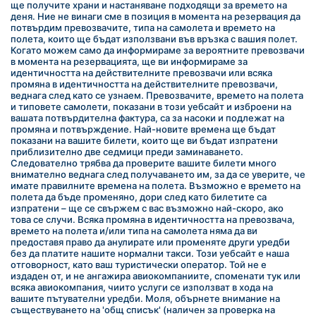
ще получите храни и настаняване подходящи за времето на 
деня. Ние не винаги сме в позиция в момента на резервация да 
потвърдим превозвачите, типа на самолета и времето на 
полета, които ще бъдат използвани във връзка с вашия полет. 
Когато можем само да информираме за вероятните превозвачи 
в момента на резервацията, ще ви информираме за 
идентичността на действителните превозвачи или всяка 
промяна в идентичността на действителните превозвачи, 
веднага след като се узнаем. Превозвачите, времето на полета 
и типовете самолети, показани в този уебсайт и изброени на 
вашата потвърдителна фактура, са за насоки и подлежат на 
промяна и потвърждение. Най-новите времена ще бъдат 
показани на вашите билети, които ще ви бъдат изпратени 
приблизително две седмици преди заминаването. 
Следователно трябва да проверите вашите билети много 
внимателно веднага след получаването им, за да се уверите, че 
имате правилните времена на полета. Възможно е времето на 
полета да бъде променяно, дори след като билетите са 
изпратени – ще се свържем с вас възможно най-скоро, ако 
това се случи. Всяка промяна в идентичността на превозвача, 
времето на полета и/или типа на самолета няма да ви 
предоставя право да анулирате или променяте други уредби 
без да платите нашите нормални такси. Този уебсайт е наша 
отговорност, като ваш туристически оператор. Той не е 
издаден от, и не ангажира авиокомпаниите, споменати тук или 
всяка авиокомпания, чиито услуги се използват в хода на 
вашите пътувателни уредби. Моля, обърнете внимание на 
съществуването на 'общ списък' (наличен за проверка на 