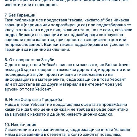
известие или отговорност.
7. Без Гаранции
Тази публикация се предоставя "такава, каквато е" без никаква 
гаранция (изрична или подразбираща се) или подразбираща се 
клауза от какъвто и да е вид, включително, но не само, всякакви 
подразбиращи се гаранции или подразбиращи се клаузи за 
задоволително качество, пригодност за специфична цел или 
неприкосновеност. Всички такива подразбиращи се условия и 
гаранции са изрично изключени.
8. Отговорност за Загуби
С достъпа до този Уебсайт, вие се съгласявате, че Bolour travel 
няма да бъде отговорен за всякакви директни, индиректни или 
последващи загуби, произтичащи от използването на 
информацията и материалите, съдържащи се в този Уебсайт 
или от достъпа ви до други материали в интернет чрез уеб 
връзки от този Уебсайт.
9. Няма Оферта за Продажба
Нищо в този Уебсайт не представлява оферта за продажба на 
каквито и да било ценни книжа и не трябва да бъде разчитано 
във връзка с каквито и да било инвестиционни сделки.
10. Изключения
Изключенията и ограниченията, съдържащи се в тези Условия 
Няма да са валидни в степента, в която законът позволява.