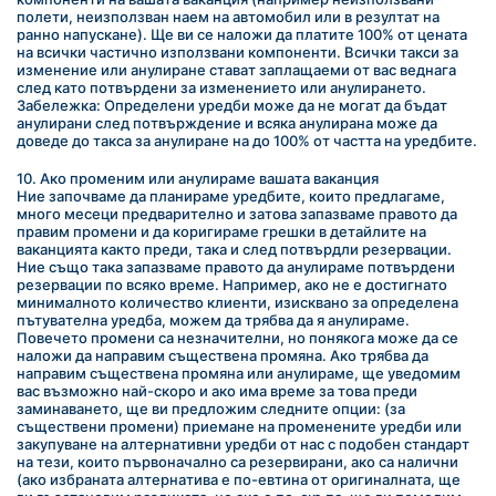
полети, неизползван наем на автомобил или в резултат на 
ранно напускане). Ще ви се наложи да платите 100% от цената 
на всички частично използвани компоненти. Всички такси за 
изменение или анулиране стават заплащаеми от вас веднага 
след като потвърдени за изменението или анулирането.
Забележка: Определени уредби може да не могат да бъдат 
анулирани след потвърждение и всяка анулирана може да 
доведе до такса за анулиране на до 100% от частта на уредбите.
10. Ако променим или анулираме вашата ваканция
Ние започваме да планираме уредбите, които предлагаме, 
много месеци предварително и затова запазваме правото да 
правим промени и да коригираме грешки в детайлите на 
ваканцията както преди, така и след потвърдли резервации. 
Ние също така запазваме правото да анулираме потвърдени 
резервации по всяко време. Например, ако не е достигнато 
минималното количество клиенти, изисквано за определена 
пътувателна уредба, можем да трябва да я анулираме. 
Повечето промени са незначителни, но понякога може да се 
наложи да направим съществена промяна. Ако трябва да 
направим съществена промяна или анулираме, ще уведомим 
вас възможно най-скоро и ако има време за това преди 
заминаването, ще ви предложим следните опции: (за 
съществени промени) приемане на променените уредби или 
закупуване на алтернативни уредби от нас с подобен стандарт 
на тези, които първоначално са резервирани, ако са налични 
(ако избраната алтернатива е по-евтина от оригиналната, ще 