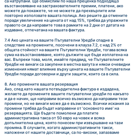
са натрупани. Ще обмислим по наша преценка подходящо 
възстановяване на застрахователните премии, платени, ако 
можете да покажете, че не можете да прехвърлите или 
повторно използвате вашата полица. Ако решите да отмените 
поради увеличение на цената от над 15%, трябва да упражните 
правото си да направите това в рамките на 2 дни от датата на 
издаване, отпечатана на вашата фактура.
7.4 Ако цената на вашите Пътувателни Уредби спадне в 
следствие на промените, посочени в клауза 7.2, с над 2% от 
общата стойност на вашите Пътувателни Уредби, тогава всяка 
сума на възстановяване, която дължите ще бъде изплатена на 
вас. Въпреки това, моля, имайте предвид, че Пътувателните 
Уредби не винаги са закупени в местна валута и някои очевидни 
изменения нямат влияние върху цената на вашите Пътувателни 
Уредби поради договорни и други защити, които са в сила.
8. Ако промените вашата резервация
Ако, след като нашата потвърдителна фактура е издадена, 
желаете да промените вашите пътувателни уредби по какъвто 
и да е начин, ще направим всичко възможно да направим тези 
промени, но не винаги може да е възможно. Всички искания за 
промени трябва да бъдат направени от 'основното име' на 
резервацията. Ще бъдете помолени да платите 
административна такса от 50 евро на човек и всяка 
допълнителна цена, която понесем при извършване на тази 
промяна. В случаите, когато административните такси, 
наложени от нашите доставчици, са по-високи, запазваме 