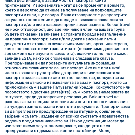
някои дестинации, в зависимост от паспорта, който 
притежавате. Изискванията могат да се променят и времето, 
което е вероятно да отнеме за получаване на подходящите 
паспорти и визи, ще варира. Ваша отговорност е да проверите 
актуалното положение и да подадете всякакви заявления за 
паспорти и/или визи навреме преди заминаването. Bolour travel 
не носи отговорност, ако вие или някой член на вашата група 
бъдете отказани за влизане в страната поради неизпълнение 
на правилния паспорт, виза и/или други изисквани пътни 
документи от страна на всяка авиокомпания, орган или страна, 
която посещавате или транзитирате (независимо дали вие сте 
задължени да напуснете самолета), включително, но не само, 
валидна ESTA, както се споменава в следващата клауза. 
Препоръчваме ви да проверите актуалната информация 
относно изискванията за вашия паспорт. Ако вие или някой 
член на вашата група трябва да проверите изискванията за 
паспорт и виза с вашето съответно посолство, консулство за 
информация относно изискванията за виза и паспорт, които са 
приложими към вашите Пътувателни Уредби. Консулството или 
посолството в дестинацията(ите), към които възнамерявате да 
пътувате, преди да направите резервация. Bolour travel не 
разполага със специални знания или опит относно изисквания 
за чуждестранно влизане или пътни документи. Препоръчваме 
ви да прегледате предупреждения за пътуване, обявления, 
забрани и съвети, издадени от всички съответни правителства 
редовно преди заминаването ви. Някои дестинации могат да 
изискват писмо за упълномощаване, ако децата не са 
придружавани от двамата законни настойници. Моля, 