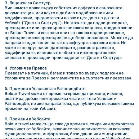
3. Лицензи за Софтуер
Вие нямате права върху собствения софтуер и свързаната 
документация, или както и да било подобрявания или 
модификации, предоставени на вас с цел достъп до този 
Уебсайт ("Достъп Софтуер"). Не можете да подлицензирате, 
прехвърляте или прехвърляте никакви лицензи, предоставени 
от Bolour Travel, и всякакъв опит за такова подлицензиране, 
прехвърляне или прехвърляне ще бъде невалиден. Можете да 
направите едно копие на такъв софтуер за архивни цели. Не 
можете по друг начин да копирате, разпространявате, 
модифицирате, извършвате обратно инженерство или 
създавате производни произведения от Достъп Софтуер.
4. Условия за Превоз
Превозът на пътници, багаж и товар по въздух подлежи на 
Условията за Превоз и регламентите на съответния превозвач.
5. Промени в Условията и Разпоредбите
Bolour Travel може от време на време да променя, изменя, 
адаптира, добавя или премахва части от тези Условия и 
Разпоредби, но ако направи това, ще публикува всякакви такива 
промени на този Уебсайт.
6. Промени в Уебсайта
Bolour travel може също така да променя, спира или прекратява 
всяка част от Уебсайта, включително наличността на всякакви 
функционалности, информация, бази данни или съдържание, 
или да ограничите достъпа ви до части или целия Уебсайт без 