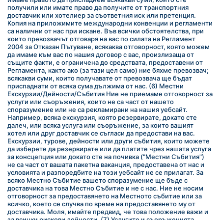
получили или имате право да получите от транспортния 
доставчик или хотелиер за съответния иск или претенция. 
Копия на приложимите международни конвенции и регламенти 
са налични от нас при искане. Във всички обстоятелства, при 
които превозвачът отговаря на вас по силата на Регламент 
2004 за Отказан Пътуване, всякаква отговорност, която можем 
да имаме към вас по нашия договор с вас, произлизаща от 
същите факти, е ограничена до средствата, предоставени от 
Регламента, както ако (за тази цел само) ние бяхме превозвач; 
всякакви суми, които получавате от превозвача ще бъдат 
приспаднати от всяка сума дължима от нас. (6) Местни 
Екскурзии/Дейности/Събития Ние не приемаме отговорност за 
услуги или съоръжения, които не са част от нашето 
споразумение или не са рекламирани на нашия уебсайт. 
Например, всяка екскурзия, която резервирате, докато сте 
далеч, или всяка услуга или съоръжение, за които вашият 
хотел или друг доставчик се съгласи да предостави на вас. 
Екскурзии, турове, дейности или други събития, които можете 
да изберете да резервирате или да платите чрез нашата услуга 
за консцепция или докато сте на почивка ("Местни Събития") 
не са част от вашата пакетна ваканция, предоставена от нас и 
условията и разпоредбите на този уебсайт не се прилагат. За 
всяко Местно Събитие вашето споразумение ще бъде с 
доставчика на това Местно Събитие и не с нас. Ние не носим 
отговорност за предоставянето на Местното събитие или за 
всичко, което се случва по време на предоставянето му от 
доставчика. Моля, имайте предвид, че това положение важи и 
за всички рискови дейности. (7) Услугите и съоръженията, 