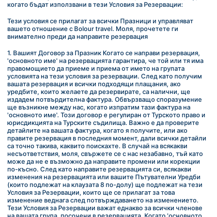
когато бъдат използвани в тези Условия за Резервации:﻿
Тези условия се прилагат за всички Празници и управляват 
вашето отношение с Bolour travel. Моля, прочетете ги 
внимателно преди да направите резервация
1. Вашият Договор за Празник Когато се направи резервация, 
'основното име' на резервацията гарантира, че той или тя има 
правомощието да приеме и приема от името на групата 
условията на тези условия за резервации. След като получим 
вашата резервация и всички подходящи плащания, ако 
уредбите, които желаете да резервирате, са налични, ще 
издадем потвърдителна фактура. Обвързващо споразумение 
ще възникне между нас, когато изпратим тази фактура на 
'основното име'. Този договор е регулиран от Турското право и 
юрисдикцията на Турските съдилища. Важно е да проверите 
детайлите на вашата фактура, когато я получите, или ако 
правите резервация в последния момент, дали всички детайли 
са точно такива, каквито поискахте. В случай на всякакви 
несъответствия, моля, свържете се с нас незабавно, тъй като 
може да не е възможно да направите промени или корекции 
по-късно. След като направите резервацията си, всякакви 
изменения на резервацията или вашите Пътувателни Уредби 
(които подлежат на клаузата 8 по-долу) ще подлежат на тези 
Условия за Резервации, които ще се прилагат за това 
изменение веднага след потвърждаването на изменението. 
Тези Условия за Резервации важат еднакво за всички членове 
на вашата група, посочени в резервацията. Когато 'основното 