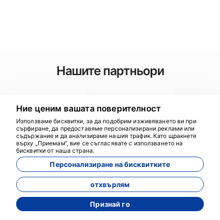
Нашите партньори
Ние ценим вашата поверителност
Използваме бисквитки, за да подобрим изживяването ви при
сърфиране, да предоставяме персонализирани реклами или
съдържание и да анализираме нашия трафик. Като щракнете
върху „Приемам“, вие се съгласявате с използването на
бисквитки от наша страна.
Персонализиране на бисквитките
Не намерихте това, което
отхвърлям
търсихте?
Признай го
Можете да се свържете с нас за повече обиколки
или други неща.