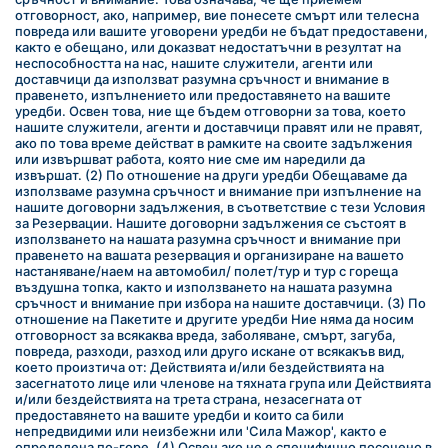
отговорност, ако, например, вие понесете смърт или телесна 
повреда или вашите уговорени уредби не бъдат предоставени, 
както е обещано, или доказват недостатъчни в резултат на 
неспособността на нас, нашите служители, агенти или 
доставчици да използват разумна сръчност и внимание в 
правенето, изпълнението или предоставянето на вашите 
уредби. Освен това, ние ще бъдем отговорни за това, което 
нашите служители, агенти и доставчици правят или не правят, 
ако по това време действат в рамките на своите задължения 
или извършват работа, която ние сме им наредили да 
извършат. (2) По отношение на други уредби Обещаваме да 
използваме разумна сръчност и внимание при изпълнение на 
нашите договорни задължения, в съответствие с тези Условия 
за Резервации. Нашите договорни задължения се състоят в 
използването на нашата разумна сръчност и внимание при 
правенето на вашата резервация и организиране на вашето 
настаняване/наем на автомобил/ полет/тур и тур с гореща 
въздушна топка, както и използването на нашата разумна 
сръчност и внимание при избора на нашите доставчици. (3) По 
отношение на Пакетите и другите уредби Ние няма да носим 
отговорност за всякаква вреда, заболяване, смърт, загуба, 
повреда, разходи, разход или друго искане от всякакъв вид, 
което произтича от: Действията и/или бездействията на 
засегнатото лице или членове на тяхната група или Действията 
и/или бездействията на трета страна, незасегната от 
предоставянето на вашите уредби и които са били 
непредвидими или неизбежни или 'Сила Мажор', както е 
определена по-горе. (4) Освен ако не е специфично посочено в 