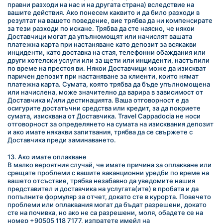
правни разходи на нас и на другата страна) вследствие на 
вашите действия. Ако понесем каквито и да било разходи в 
резултат на вашето поведение, вие трябва да ни компенсирате 
за тези разходи по искане. Трябва да сте наясно, че някои 
Доставчици могат да упълномощят или начислят вашата 
платежна карта при настаняване като депозит за всякакви 
инциденти, като доставка на стая, телефонни обаждания или 
други хотелски услуги или за щети или инциденти, настъпили 
по време на престоя ви. Някои Доставчици може да изискват 
паричен депозит при настаняване за клиенти, които нямат 
платежна карта. Сумата, която трябва да бъде упълномощена 
или начислена, може значително да варира в зависимост от 
Доставчика и/или дестинацията. Ваша отговорност е да 
осигурите достатъчни средства или кредит, за да покриете 
сумата, изисквана от Доставчика. Travel Cappadocia не носи 
отговорност за определянето на сумата на изисквания депозит 
и ако имате някакви запитвания, трябва да се свържете с 
Доставчика преди заминаването.
13. Ако имате оплакване
В малко вероятния случай, че имате причина за оплакване или 
срещате проблеми с вашите ваканционни уредби по време на 
вашето отсъствие, трябва незабавно да уведомите нашия 
представител и доставчика на услугата(ите) в пробата и да 
попълните формуляр за отчет, докато сте в курорта. Повечето 
проблеми или оплаквания могат да бъдат разрешени, докато 
сте на почивка, но ако не са разрешени, моля, обадете се на 
номер +90505 118 7177, изпратете имейл на 