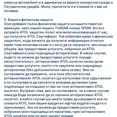
наем на автомобил) и е адекватна за вашите конкретни нужди и 
Пътувателни уредби. Моля, прочетете я и я вземете с вас на 
почивка.
5. Вашата финансова защита
Осигуряваме пълна финансова защита за нашите пакетни 
ваканции, чрез нашия лиценз TURSAB номер 16596. Когато 
купувате ATOL защитен полет или включена ваканция от нас, 
ще получите ATOL Сертификат. Той изброява какво е финансово 
защитено, къде можете да получите информация относно 
какво това означава за вас и с кого да се свържете, ако нещо се 
обърка. Ще предоставим услугите, изброени на ATOL 
Сертификата (или подходяща алтернатива). В някои случаи, 
където не можем да предоставим услугите поради 
несъстоятелност, алтернативен ATOL носител може да ви 
предостави услугите, които сте закупили или подходяща 
алтернатива (без допълнителна такса за вас). Вие се 
съгласявате да приемете, че в тези обстоятелства 
алтернативният ATOL носител ще изпълнява тези задължения 
и се съгласявате да заплатите всякакви дължими суми 
подлежащи на плащане от вас на този алтернативен ATOL 
носител. Въпреки това, вие се съгласявате, че в някои случаи 
няма да бъде възможно да се назначи алтернативен ATOL 
носител, в който случай ще имате право да направите иск по 
схемата ATOL (или вашия кредитен картов издател където е 
приложимо). Ако не можем да предоставим услугите, 
изброени (или подходяща алтернатива, чрез алтернативен 
ATOL носител или по друг начин) поради 