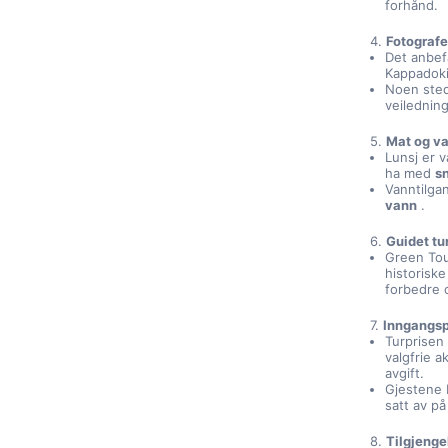
forhånd.
4.
Fotografe
Det anbef
Kappadoki
Noen ste
veiledning
5.
Mat og v
Lunsj er v
ha med
s
Vanntilga
vann
.
6.
Guidet tu
Green Tou
historiske
forbedre 
7.
Inngangsp
Turprisen
valgfrie a
avgift.
Gjestene b
satt av på
8.
Tilgjenge