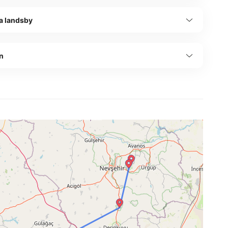
a landsby
n