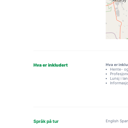
Hva er inkludert
Hva er inklu
Hente- og
Profesjone
Lunsj i la
Informas
Språk på tur
English Spa