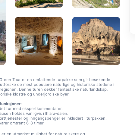
Green Tour er en omfattende turpakke som gir besøkende 
å utforske de mest populære naturlige og historiske stedene i 
regionen. Denne turen dekker fantastiske naturlandskap, 
storiske klostre og underjordiske byer.
funksjoner:
det tur med ekspertkommentarer.
usen holdes vanligvis i Ihlara-dalen.
orttjenester og inngangspenger er inkludert i turpakken.
varer omtrent 6-8 timer.
er en utmerket mulighet for naturelskere og 