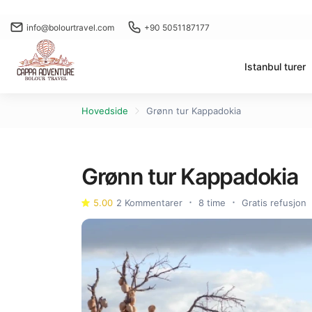
info@bolourtravel.com
+90 5051187177
Istanbul turer
Hovedside
Grønn tur Kappadokia
Grønn tur Kappadokia
5.00
2 Kommentarer
8 time
Gratis refusjon