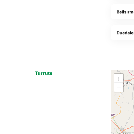
Belisırm
Duedale
Turrute
+
−