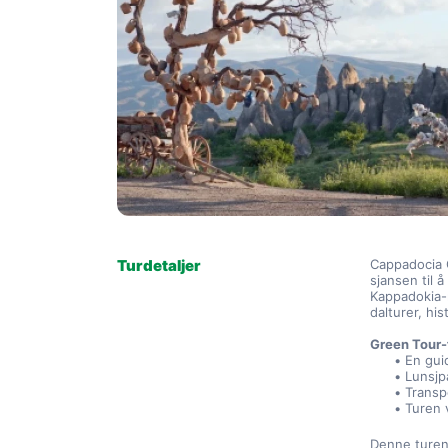
Turdetaljer
Cappadocia 
sjansen til 
Kappadokia-
dalturer, hi
Green Tour-
En gui
Lunsjpa
Transp
Turen 
Denne turen 