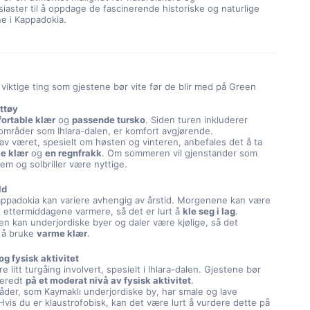
siaster til å oppdage de fascinerende historiske og naturlige 
e i Kappadokia.
viktige ting som gjestene bør vite før de blir med på Green
ottøy
ortable klær
og
passende tursko
. Siden turen inkluderer
i områder som Ihlara-dalen, er komfort avgjørende.
av været, spesielt om høsten og vinteren, anbefales det å ta
e klær
og
en regnfrakk
. Om sommeren vil gjenstander som
rem og solbriller være nyttige.
ld
appadokia kan variere avhengig av årstid. Morgenene kan være
og ettermiddagene varmere, så det er lurt å
kle seg i lag
.
en kan underjordiske byer og daler være kjølige, så det
 å bruke
varme klær
.
og fysisk aktivitet
re litt turgåing involvert, spesielt i Ihlara-dalen. Gjestene bør
beredt
på et moderat nivå av fysisk aktivitet
.
der, som Kaymaklı underjordiske by, har smale og lave
Hvis du er klaustrofobisk, kan det være lurt å vurdere dette på