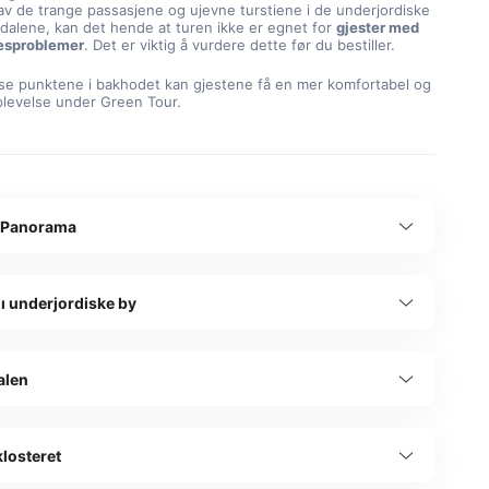
av de trange passasjene og ujevne turstiene i de underjordiske
dalene, kan det hende at turen ikke er egnet for
gjester med
esproblemer
. Det er viktig å vurdere dette før du bestiller.
sse punktene i bakhodet kan gjestene få en mer komfortabel og
plevelse under Green Tour.
 Panorama
ı underjordiske by
alen
losteret