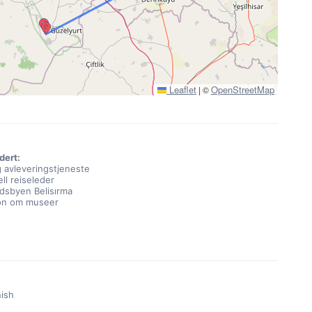
Leaflet
OpenStreetMap
|
©
dert:
 avleveringstjeneste
ll reiseleder
ndsbyen Belisırma
jon om museer
nish