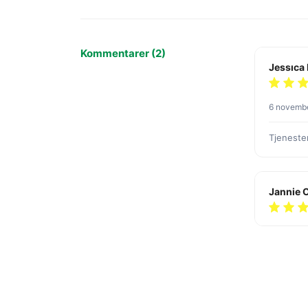
Kommentarer (2)
6 novemb
Tjenesten
Jannie O