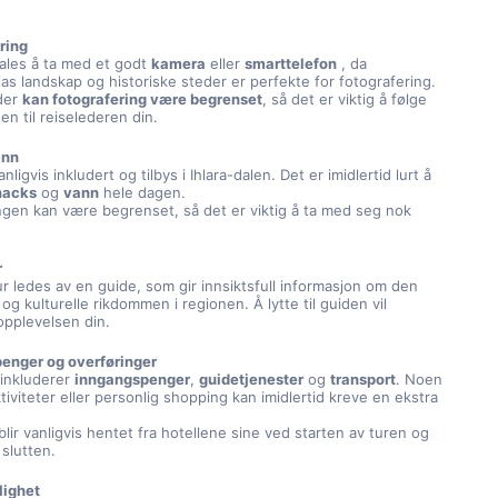
ring
ales å ta med et godt
kamera
eller
smarttelefon
, da
as landskap og historiske steder er perfekte for fotografering.
der
kan fotografering være begrenset
, så det er viktig å følge
en til reiselederen din.
ann
anligvis inkludert og tilbys i Ihlara-dalen. Det er imidlertid lurt å
nacks
og
vann
hele dagen.
ngen kan være begrenset, så det er viktig å ta med seg nok
r
r ledes av en guide, som gir innsiktsfull informasjon om den
 og kulturelle rikdommen i regionen. Å lytte til guiden vil
opplevelsen din.
enger og overføringer
 inkluderer
inngangspenger
,
guidetjenester
og
transport
. Noen
ktiviteter eller personlig shopping kan imidlertid kreve en ekstra
lir vanligvis hentet fra hotellene sine ved starten av turen og
 slutten.
lighet