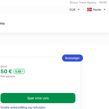
Bolour Travel Agency - 16596
EUR
Norsk
ema
Bestselger
80 €
50 €
%38
Per person
Spør etter pris
Gratis avbestilling og refusjon.