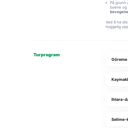
På grunn 
byene og 
bevegels
Ved å ha di
hyggelig op
Turprogram
Göreme
Kaymakl
Ihlara-d
Selime-k