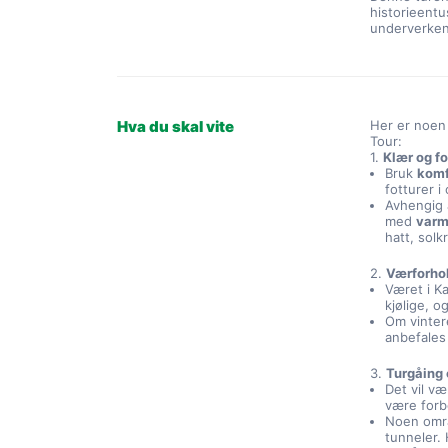
historieentu
underverken
Hva du skal vite
Her er noen 
Tour:
1.
Klær og f
Bruk
komf
fotturer 
Avhengig 
med
varm
hatt, solk
2.
Værforho
Været i K
kjølige, 
Om vinter
anbefales
3.
Turgåing 
Det vil væ
være for
Noen områ
tunneler. 