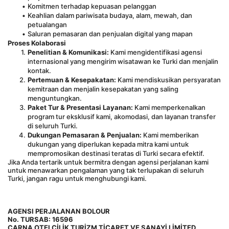
Komitmen terhadap kepuasan pelanggan
Keahlian dalam pariwisata budaya, alam, mewah, dan 
petualangan
Saluran pemasaran dan penjualan digital yang mapan
Proses Kolaborasi
Penelitian & Komunikasi:
 Kami mengidentifikasi agensi 
internasional yang mengirim wisatawan ke Turki dan menjalin 
kontak.
Pertemuan & Kesepakatan:
 Kami mendiskusikan persyaratan 
kemitraan dan menjalin kesepakatan yang saling 
menguntungkan.
Paket Tur & Presentasi Layanan:
 Kami memperkenalkan 
program tur eksklusif kami, akomodasi, dan layanan transfer 
di seluruh Turki.
Dukungan Pemasaran & Penjualan:
 Kami memberikan 
dukungan yang diperlukan kepada mitra kami untuk 
mempromosikan destinasi teratas di Turki secara efektif.
Jika Anda tertarik untuk bermitra dengan agensi perjalanan kami 
untuk menawarkan pengalaman yang tak terlupakan di seluruh 
Turki, jangan ragu untuk menghubungi kami.
AGENSI PERJALANAN BOLOUR 
No. TURSAB: 16596
CARNA OTELCİLİK TURİZM TİCARET VE SANAYİ LİMİTED 