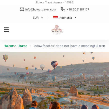
Bolour Travel Agency - 16596
info@bolourtravel.com
+90 5051187177
EUR
Indonesia
Halaman Utama
'edswfasdfds' does not have a meaningful translat