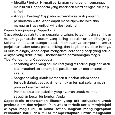
Mozilla Firefox
: Nikmati perjalanan yang penuh semangat 
melalui tur Cappadocia yang kasar dan alami dengan tur jeep 
safari.
Anggur Tasting
: Cappadocia memiliki sejarah panjang 
pembuatan wine. Anda dapat mencicipi wine lokal dan 
mengalami rasa unik di wineries regional.
Kapan Mengunjungi Cappadocia
Cappadocia adalah tujuan sepanjang tahun, tetapi musim semi dan 
musim gugur adalah musim yang paling populer untuk dikunjungi. 
Selama ini, cuaca sangat ideal, membuatnya sempurna untuk 
perjalanan balon udara panas, hiking, dan kegiatan outdoor lainnya. 
Di musim dingin, Anda dapat mengalami cerobong asap yang adil di 
wilayah yang ditutup salju, menciptakan pemandangan magis.
Tips Mengunjungi Cappadocia
cerobong asap yang adil melihat yang terbaik di pagi hari atau 
saat matahari terbenam, jadi pastikan untuk merencanakan 
sesuai.
Sangat penting untuk memesan tur balon udara panas 
terlebih dahulu, sebagai menemukan tempat selama musim 
puncak bisa menantang.
Pakai sepatu dan pakaian yang nyaman untuk membuat 
sebagian besar tur lembah Anda.
Cappadocia menawarkan liburan yang tak terlupakan untuk 
pecinta alam dan sejarah. Pilih waktu terbaik untuk menjelajahi 
wilayah magis ini, di mana setiap langkah mengungkapkan 
keindahan baru, dan mulai mempersiapkan untuk mengalami 