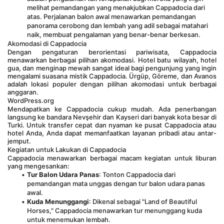
melihat pemandangan yang menakjubkan Cappadocia dari 
atas. Perjalanan balon awal menawarkan pemandangan 
panorama cerobong dan lembah yang adil sebagai matahari 
naik, membuat pengalaman yang benar-benar berkesan.
Akomodasi di Cappadocia
Dengan pengaturan berorientasi pariwisata, Cappadocia 
menawarkan berbagai pilihan akomodasi. Hotel batu wilayah, hotel 
gua, dan menginap mewah sangat ideal bagi pengunjung yang ingin 
mengalami suasana mistik Cappadocia. Ürgüp, Göreme, dan Avanos 
adalah lokasi populer dengan pilihan akomodasi untuk berbagai 
anggaran.
WordPress.org
Mendapatkan ke Cappadocia cukup mudah. Ada penerbangan 
langsung ke bandara Nevşehir dan Kayseri dari banyak kota besar di 
Turki. Untuk transfer cepat dan nyaman ke pusat Cappadocia atau 
hotel Anda, Anda dapat memanfaatkan layanan pribadi atau antar-
jemput.
Kegiatan untuk Lakukan di Cappadocia
Cappadocia menawarkan berbagai macam kegiatan untuk liburan 
yang mengesankan:
Tur Balon Udara Panas
: Tonton Cappadocia dari 
pemandangan mata unggas dengan tur balon udara panas 
awal.
Kuda Menunggangi
: Dikenal sebagai "Land of Beautiful 
Horses," Cappadocia menawarkan tur menunggang kuda 
untuk menemukan lembah.