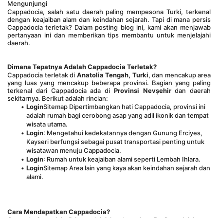
Mengunjungi
Cappadocia, salah satu daerah paling mempesona Turki, terkenal 
dengan keajaiban alam dan keindahan sejarah. Tapi di mana persis 
Cappadocia terletak? Dalam posting blog ini, kami akan menjawab 
pertanyaan ini dan memberikan tips membantu untuk menjelajahi 
daerah.
Dimana Tepatnya Adalah Cappadocia Terletak?
Cappadocia terletak di 
Anatolia Tengah, Turki
, dan mencakup area 
yang luas yang mencakup beberapa provinsi. Bagian yang paling 
terkenal dari Cappadocia ada di 
Provinsi Nevşehir
 dan daerah 
sekitarnya. Berikut adalah rincian:
Login
Sitemap Dipertimbangkan hati Cappadocia, provinsi ini 
adalah rumah bagi cerobong asap yang adil ikonik dan tempat 
wisata utama.
Login
: Mengetahui kedekatannya dengan Gunung Erciyes, 
Kayseri berfungsi sebagai pusat transportasi penting untuk 
wisatawan menuju Cappadocia.
Login
: Rumah untuk keajaiban alami seperti Lembah Ihlara.
Login
Sitemap Area lain yang kaya akan keindahan sejarah dan 
alami.
Cara Mendapatkan Cappadocia?