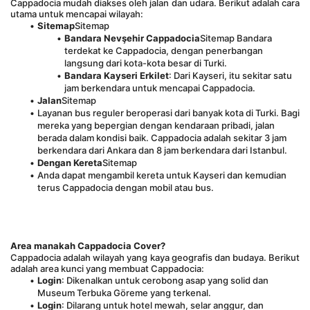
Cappadocia mudah diakses oleh jalan dan udara. Berikut adalah cara 
utama untuk mencapai wilayah:
Sitemap
Sitemap
Bandara Nevşehir Cappadocia
Sitemap Bandara 
terdekat ke Cappadocia, dengan penerbangan 
langsung dari kota-kota besar di Turki.
Bandara Kayseri Erkilet
: Dari Kayseri, itu sekitar satu 
jam berkendara untuk mencapai Cappadocia.
Jalan
Sitemap
Layanan bus reguler beroperasi dari banyak kota di Turki. Bagi 
mereka yang bepergian dengan kendaraan pribadi, jalan 
berada dalam kondisi baik. Cappadocia adalah sekitar 3 jam 
berkendara dari Ankara dan 8 jam berkendara dari Istanbul.
Dengan Kereta
Sitemap
Anda dapat mengambil kereta untuk Kayseri dan kemudian 
terus Cappadocia dengan mobil atau bus.
Area manakah Cappadocia Cover?
Cappadocia adalah wilayah yang kaya geografis dan budaya. Berikut 
adalah area kunci yang membuat Cappadocia:
Login
: Dikenalkan untuk cerobong asap yang solid dan 
Museum Terbuka Göreme yang terkenal.
Login
: Dilarang untuk hotel mewah, selar anggur, dan 