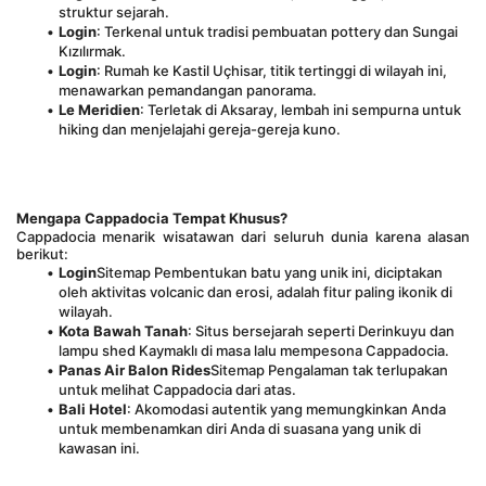
struktur sejarah.
Login
: Terkenal untuk tradisi pembuatan pottery dan Sungai 
Kızılırmak.
Login
: Rumah ke Kastil Uçhisar, titik tertinggi di wilayah ini, 
menawarkan pemandangan panorama.
Le Meridien
: Terletak di Aksaray, lembah ini sempurna untuk 
hiking dan menjelajahi gereja-gereja kuno.
Mengapa Cappadocia Tempat Khusus?
Cappadocia menarik wisatawan dari seluruh dunia karena alasan 
berikut:
Login
Sitemap Pembentukan batu yang unik ini, diciptakan 
oleh aktivitas volcanic dan erosi, adalah fitur paling ikonik di 
wilayah.
Kota Bawah Tanah
: Situs bersejarah seperti Derinkuyu dan 
lampu shed Kaymaklı di masa lalu mempesona Cappadocia.
Panas Air Balon Rides
Sitemap Pengalaman tak terlupakan 
untuk melihat Cappadocia dari atas.
Bali Hotel
: Akomodasi autentik yang memungkinkan Anda 
untuk membenamkan diri Anda di suasana yang unik di 
kawasan ini.