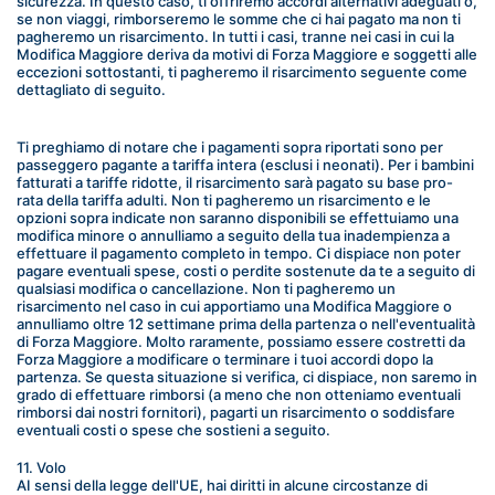
sicurezza. In questo caso, ti offriremo accordi alternativi adeguati o, 
se non viaggi, rimborseremo le somme che ci hai pagato ma non ti 
pagheremo un risarcimento. In tutti i casi, tranne nei casi in cui la 
Modifica Maggiore deriva da motivi di Forza Maggiore e soggetti alle 
eccezioni sottostanti, ti pagheremo il risarcimento seguente come 
dettagliato di seguito.
Ti preghiamo di notare che i pagamenti sopra riportati sono per 
passeggero pagante a tariffa intera (esclusi i neonati). Per i bambini 
fatturati a tariffe ridotte, il risarcimento sarà pagato su base pro-
rata della tariffa adulti. Non ti pagheremo un risarcimento e le 
opzioni sopra indicate non saranno disponibili se effettuiamo una 
modifica minore o annulliamo a seguito della tua inadempienza a 
effettuare il pagamento completo in tempo. Ci dispiace non poter 
pagare eventuali spese, costi o perdite sostenute da te a seguito di 
qualsiasi modifica o cancellazione. Non ti pagheremo un 
risarcimento nel caso in cui apportiamo una Modifica Maggiore o 
annulliamo oltre 12 settimane prima della partenza o nell'eventualità 
di Forza Maggiore. Molto raramente, possiamo essere costretti da 
Forza Maggiore a modificare o terminare i tuoi accordi dopo la 
partenza. Se questa situazione si verifica, ci dispiace, non saremo in 
grado di effettuare rimborsi (a meno che non otteniamo eventuali 
rimborsi dai nostri fornitori), pagarti un risarcimento o soddisfare 
eventuali costi o spese che sostieni a seguito.
11. Volo
AI sensi della legge dell'UE, hai diritti in alcune circostanze di 