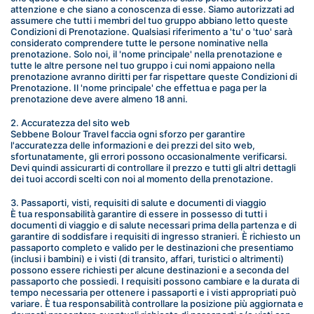
attenzione e che siano a conoscenza di esse. Siamo autorizzati ad 
assumere che tutti i membri del tuo gruppo abbiano letto queste 
Condizioni di Prenotazione. Qualsiasi riferimento a 'tu' o 'tuo' sarà 
considerato comprendere tutte le persone nominative nella 
prenotazione. Solo noi, il 'nome principale' nella prenotazione e 
tutte le altre persone nel tuo gruppo i cui nomi appaiono nella 
prenotazione avranno diritti per far rispettare queste Condizioni di 
Prenotazione. Il 'nome principale' che effettua e paga per la 
prenotazione deve avere almeno 18 anni.
2. Accuratezza del sito web
Sebbene Bolour Travel faccia ogni sforzo per garantire 
l'accuratezza delle informazioni e dei prezzi del sito web, 
sfortunatamente, gli errori possono occasionalmente verificarsi. 
Devi quindi assicurarti di controllare il prezzo e tutti gli altri dettagli 
dei tuoi accordi scelti con noi al momento della prenotazione.
3. Passaporti, visti, requisiti di salute e documenti di viaggio
È tua responsabilità garantire di essere in possesso di tutti i 
documenti di viaggio e di salute necessari prima della partenza e di 
garantire di soddisfare i requisiti di ingresso stranieri. È richiesto un 
passaporto completo e valido per le destinazioni che presentiamo 
(inclusi i bambini) e i visti (di transito, affari, turistici o altrimenti) 
possono essere richiesti per alcune destinazioni e a seconda del 
passaporto che possiedi. I requisiti possono cambiare e la durata di 
tempo necessaria per ottenere i passaporti e i visti appropriati può 
variare. È tua responsabilità controllare la posizione più aggiornata e 