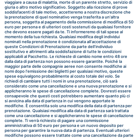
viaggiare a causa di malattia, morte di un parente stretto, servizio di 
giuria o altro motivo significativo. Soggetto alla ricezione di prove 
soddisfacenti di tale motivo, accetteremo a nostra discrezione che 
la prenotazione di quel nominativo venga trasferita a un'altra 
persona, soggetta al pagamento della commissione di modifica di 50 
euro per persona e di ulteriori costi sostenuti da qualsiasi fornitore 
che devono essere pagati da te. Ti informeremo di tali spese al 
momento della tua richiesta. Qualsiasi modifica degli individui 
nominati nella prenotazione è condizionata all'accettazione di 
queste Condizioni di Prenotazione da parte dell'individuo 
sostitutivo e altrimenti alla soddisfazione di tutte le condizioni 
applicabili al Pacchetto. Le richieste di cambio nome entro 48 ore 
dalla data di partenza non possono essere garantite. Poiché la 
maggior parte delle compagnie aeree non consente modifiche ai 
nomi dopo l'emissione dei biglietti per qualsiasi motivo, queste 
spese equivalgono probabilmente al costo totale del volo. Se 
richiedi di cambiare tutti i nomi in una prenotazione, ciò sarà 
considerato come una cancellazione e una nuova prenotazione e si 
applicheranno le spese di cancellazione complete. Dovresti essere 
consapevole che questi costi potrebbero aumentare quanto più ci 
si avvicina alla data di partenza in cui vengono apportate le 
modifiche. È consentita solo una modifica della data di partenza per 
prenotazione. Qualsiasi modifica alla data di partenza sarà trattata 
come una cancellazione e si applicheranno le spese di cancellazione 
complete. Ti verrà richiesto di pagare una commissione 
amministrativa di 50 euro per persona e un nuovo deposito per 
persona per garantire la nuova data di partenza. Eventuali ulteriori 
modifiche possono essere trattate come una cancellazione da parte 