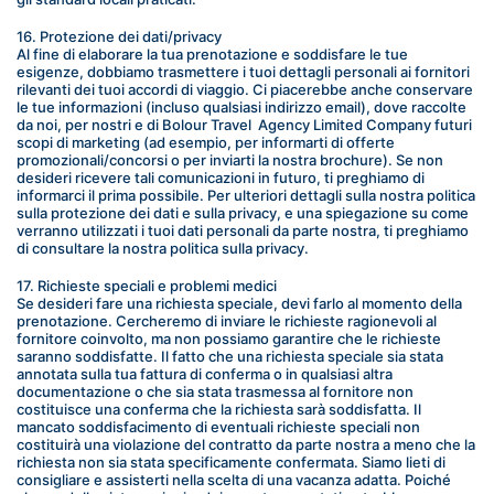
16. Protezione dei dati/privacy
Al fine di elaborare la tua prenotazione e soddisfare le tue 
esigenze, dobbiamo trasmettere i tuoi dettagli personali ai fornitori 
rilevanti dei tuoi accordi di viaggio. Ci piacerebbe anche conservare 
le tue informazioni (incluso qualsiasi indirizzo email), dove raccolte 
da noi, per nostri e di Bolour Travel  Agency Limited Company futuri 
scopi di marketing (ad esempio, per informarti di offerte 
promozionali/concorsi o per inviarti la nostra brochure). Se non 
desideri ricevere tali comunicazioni in futuro, ti preghiamo di 
informarci il prima possibile. Per ulteriori dettagli sulla nostra politica 
sulla protezione dei dati e sulla privacy, e una spiegazione su come 
verranno utilizzati i tuoi dati personali da parte nostra, ti preghiamo 
di consultare la nostra politica sulla privacy.
17. Richieste speciali e problemi medici
Se desideri fare una richiesta speciale, devi farlo al momento della 
prenotazione. Cercheremo di inviare le richieste ragionevoli al 
fornitore coinvolto, ma non possiamo garantire che le richieste 
saranno soddisfatte. Il fatto che una richiesta speciale sia stata 
annotata sulla tua fattura di conferma o in qualsiasi altra 
documentazione o che sia stata trasmessa al fornitore non 
costituisce una conferma che la richiesta sarà soddisfatta. Il 
mancato soddisfacimento di eventuali richieste speciali non 
costituirà una violazione del contratto da parte nostra a meno che la 
richiesta non sia stata specificamente confermata. Siamo lieti di 
consigliare e assisterti nella scelta di una vacanza adatta. Poiché 