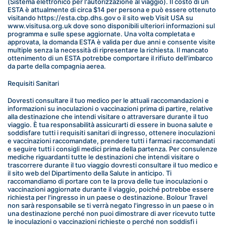
(Sistema elettronico per l'autorizzazione al viaggio). Il costo di un 
ESTA è attualmente di circa $14 per persona e può essere ottenuto 
visitando https://esta.cbp.dhs.gov o il sito web Visit USA su 
www.visitusa.org.uk dove sono disponibili ulteriori informazioni sul 
programma e sulle spese aggiornate. Una volta completata e 
approvata, la domanda ESTA è valida per due anni e consente visite 
multiple senza la necessità di ripresentare la richiesta. Il mancato 
ottenimento di un ESTA potrebbe comportare il rifiuto dell'imbarco 
da parte della compagnia aerea.
Requisiti Sanitari
Dovresti consultare il tuo medico per le attuali raccomandazioni e 
informazioni su inoculazioni o vaccinazioni prima di partire, relative 
alla destinazione che intendi visitare o attraversare durante il tuo 
viaggio. È tua responsabilità assicurarti di essere in buona salute e 
soddisfare tutti i requisiti sanitari di ingresso, ottenere inoculazioni 
e vaccinazioni raccomandate, prendere tutti i farmaci raccomandati 
e seguire tutti i consigli medici prima della partenza. Per consulenze 
mediche riguardanti tutte le destinazioni che intendi visitare o 
trascorrere durante il tuo viaggio dovresti consultare il tuo medico e 
il sito web del Dipartimento della Salute in anticipo. Ti 
raccomandiamo di portare con te la prova delle tue inoculazioni o 
vaccinazioni aggiornate durante il viaggio, poiché potrebbe essere 
richiesta per l'ingresso in un paese o destinazione. Bolour Travel 
non sarà responsabile se ti verrà negato l'ingresso in un paese o in 
una destinazione perché non puoi dimostrare di aver ricevuto tutte 
le inoculazioni o vaccinazioni richieste o perché non soddisfi i 