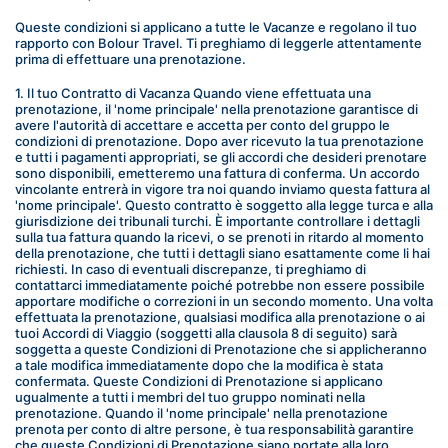
Queste condizioni si applicano a tutte le Vacanze e regolano il tuo 
rapporto con Bolour Travel. Ti preghiamo di leggerle attentamente 
prima di effettuare una prenotazione.
1. Il tuo Contratto di Vacanza Quando viene effettuata una 
prenotazione, il 'nome principale' nella prenotazione garantisce di 
avere l'autorità di accettare e accetta per conto del gruppo le 
condizioni di prenotazione. Dopo aver ricevuto la tua prenotazione 
e tutti i pagamenti appropriati, se gli accordi che desideri prenotare 
sono disponibili, emetteremo una fattura di conferma. Un accordo 
vincolante entrerà in vigore tra noi quando inviamo questa fattura al 
'nome principale'. Questo contratto è soggetto alla legge turca e alla 
giurisdizione dei tribunali turchi. È importante controllare i dettagli 
sulla tua fattura quando la ricevi, o se prenoti in ritardo al momento 
della prenotazione, che tutti i dettagli siano esattamente come li hai 
richiesti. In caso di eventuali discrepanze, ti preghiamo di 
contattarci immediatamente poiché potrebbe non essere possibile 
apportare modifiche o correzioni in un secondo momento. Una volta 
effettuata la prenotazione, qualsiasi modifica alla prenotazione o ai 
tuoi Accordi di Viaggio (soggetti alla clausola 8 di seguito) sarà 
soggetta a queste Condizioni di Prenotazione che si applicheranno 
a tale modifica immediatamente dopo che la modifica è stata 
confermata. Queste Condizioni di Prenotazione si applicano 
ugualmente a tutti i membri del tuo gruppo nominati nella 
prenotazione. Quando il 'nome principale' nella prenotazione 
prenota per conto di altre persone, è tua responsabilità garantire 
che queste Condizioni di Prenotazione siano portate alla loro 