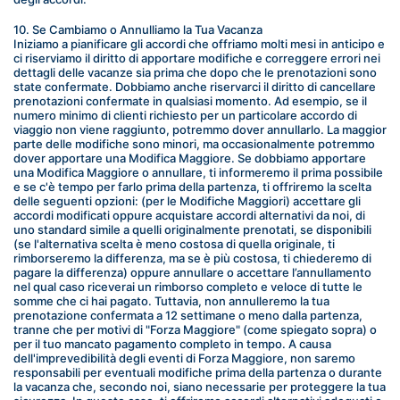
10. Se Cambiamo o Annulliamo la Tua Vacanza
Iniziamo a pianificare gli accordi che offriamo molti mesi in anticipo e 
ci riserviamo il diritto di apportare modifiche e correggere errori nei 
dettagli delle vacanze sia prima che dopo che le prenotazioni sono 
state confermate. Dobbiamo anche riservarci il diritto di cancellare 
prenotazioni confermate in qualsiasi momento. Ad esempio, se il 
numero minimo di clienti richiesto per un particolare accordo di 
viaggio non viene raggiunto, potremmo dover annullarlo. La maggior 
parte delle modifiche sono minori, ma occasionalmente potremmo 
dover apportare una Modifica Maggiore. Se dobbiamo apportare 
una Modifica Maggiore o annullare, ti informeremo il prima possibile 
e se c'è tempo per farlo prima della partenza, ti offriremo la scelta 
delle seguenti opzioni: (per le Modifiche Maggiori) accettare gli 
accordi modificati oppure acquistare accordi alternativi da noi, di 
uno standard simile a quelli originalmente prenotati, se disponibili 
(se l'alternativa scelta è meno costosa di quella originale, ti 
rimborseremo la differenza, ma se è più costosa, ti chiederemo di 
pagare la differenza) oppure annullare o accettare l’annullamento 
nel qual caso riceverai un rimborso completo e veloce di tutte le 
somme che ci hai pagato. Tuttavia, non annulleremo la tua 
prenotazione confermata a 12 settimane o meno dalla partenza, 
tranne che per motivi di "Forza Maggiore" (come spiegato sopra) o 
per il tuo mancato pagamento completo in tempo. A causa 
dell'imprevedibilità degli eventi di Forza Maggiore, non saremo 
responsabili per eventuali modifiche prima della partenza o durante 
la vacanza che, secondo noi, siano necessarie per proteggere la tua 