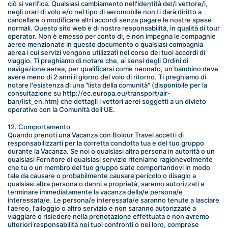
ciò si verifica. Qualsiasi cambiamento nell'identità del/i vettore/i, 
negli orari di volo e/o nel tipo di aeromobile non ti darà diritto a 
cancellare o modificare altri accordi senza pagare le nostre spese 
normali. Questo sito web è di nostra responsabilità, in qualità di tour 
operator. Non è emesso per conto di, e non impegna le compagnie 
aeree menzionate in questo documento o qualsiasi compagnia 
aerea i cui servizi vengono utilizzati nel corso dei tuoi accordi di 
viaggio. Ti preghiamo di notare che, ai sensi degli Ordini di 
navigazione aerea, per qualificarsi come neonato, un bambino deve 
avere meno di 2 anni il giorno del volo di ritorno. Ti preghiamo di 
notare l'esistenza di una "lista della comunità" (disponibile per la 
consultazione su http://ec.europa.eu/transport/air-
ban/list_en.htm) che dettagli i vettori aerei soggetti a un divieto 
operativo con la Comunità dell'UE.
12. Comportamento
Quando prenoti una Vacanza con Bolour Travel accetti di 
responsabilizzarti per la corretta condotta tua e del tuo gruppo 
durante la Vacanza. Se noi o qualsiasi altra persona in autorità o un 
qualsiasi Fornitore di qualsiasi servizio riteniamo ragionevolmente 
che tu o un membro del tuo gruppo siate comportandovi in modo 
tale da causare o probabilmente causare pericolo o disagio a 
qualsiasi altra persona o danni a proprietà, saremo autorizzati a 
terminare immediatamente la vacanza della/e persona/e 
interessata/e. Le persona/e interessata/e saranno tenute a lasciare 
l'aereo, l'alloggio o altro servizio e non saranno autorizzate a 
viaggiare o risiedere nella prenotazione effettuata e non avremo 
ulteriori responsabilità nei tuoi confronti o nei loro, comprese 