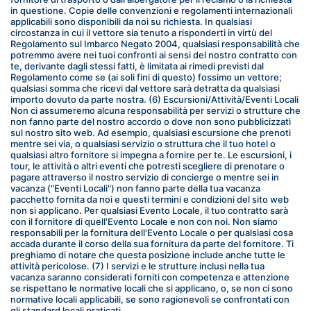
in questione. Copie delle convenzioni e regolamenti internazionali 
applicabili sono disponibili da noi su richiesta. In qualsiasi 
circostanza in cui il vettore sia tenuto a risponderti in virtù del 
Regolamento sul Imbarco Negato 2004, qualsiasi responsabilità che 
potremmo avere nei tuoi confronti ai sensi del nostro contratto con 
te, derivante dagli stessi fatti, è limitata ai rimedi previsti dal 
Regolamento come se (ai soli fini di questo) fossimo un vettore; 
qualsiasi somma che ricevi dal vettore sarà detratta da qualsiasi 
importo dovuto da parte nostra. (6) Escursioni/Attività/Eventi Locali 
Non ci assumeremo alcuna responsabilità per servizi o strutture che 
non fanno parte del nostro accordo o dove non sono pubblicizzati 
sul nostro sito web. Ad esempio, qualsiasi escursione che prenoti 
mentre sei via, o qualsiasi servizio o struttura che il tuo hotel o 
qualsiasi altro fornitore si impegna a fornire per te. Le escursioni, i 
tour, le attività o altri eventi che potresti scegliere di prenotare o 
pagare attraverso il nostro servizio di concierge o mentre sei in 
vacanza ("Eventi Locali") non fanno parte della tua vacanza 
pacchetto fornita da noi e questi termini e condizioni del sito web 
non si applicano. Per qualsiasi Evento Locale, il tuo contratto sarà 
con il fornitore di quell'Evento Locale e non con noi. Non siamo 
responsabili per la fornitura dell'Evento Locale o per qualsiasi cosa 
accada durante il corso della sua fornitura da parte del fornitore. Ti 
preghiamo di notare che questa posizione include anche tutte le 
attività pericolose. (7) I servizi e le strutture inclusi nella tua 
vacanza saranno considerati forniti con competenza e attenzione 
se rispettano le normative locali che si applicano, o, se non ci sono 
normative locali applicabili, se sono ragionevoli se confrontati con 
gli standard locali praticati.