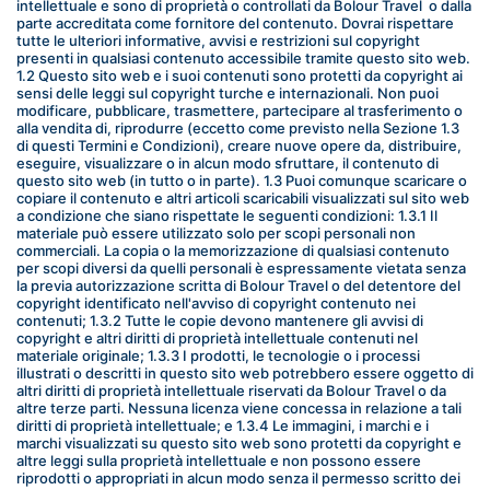
intellettuale e sono di proprietà o controllati da Bolour Travel  o dalla 
parte accreditata come fornitore del contenuto. Dovrai rispettare 
tutte le ulteriori informative, avvisi e restrizioni sul copyright 
presenti in qualsiasi contenuto accessibile tramite questo sito web. 
1.2 Questo sito web e i suoi contenuti sono protetti da copyright ai 
sensi delle leggi sul copyright turche e internazionali. Non puoi 
modificare, pubblicare, trasmettere, partecipare al trasferimento o 
alla vendita di, riprodurre (eccetto come previsto nella Sezione 1.3 
di questi Termini e Condizioni), creare nuove opere da, distribuire, 
eseguire, visualizzare o in alcun modo sfruttare, il contenuto di 
questo sito web (in tutto o in parte). 1.3 Puoi comunque scaricare o 
copiare il contenuto e altri articoli scaricabili visualizzati sul sito web 
a condizione che siano rispettate le seguenti condizioni: 1.3.1 Il 
materiale può essere utilizzato solo per scopi personali non 
commerciali. La copia o la memorizzazione di qualsiasi contenuto 
per scopi diversi da quelli personali è espressamente vietata senza 
la previa autorizzazione scritta di Bolour Travel o del detentore del 
copyright identificato nell'avviso di copyright contenuto nei 
contenuti; 1.3.2 Tutte le copie devono mantenere gli avvisi di 
copyright e altri diritti di proprietà intellettuale contenuti nel 
materiale originale; 1.3.3 I prodotti, le tecnologie o i processi 
illustrati o descritti in questo sito web potrebbero essere oggetto di 
altri diritti di proprietà intellettuale riservati da Bolour Travel o da 
altre terze parti. Nessuna licenza viene concessa in relazione a tali 
diritti di proprietà intellettuale; e 1.3.4 Le immagini, i marchi e i 
marchi visualizzati su questo sito web sono protetti da copyright e 
altre leggi sulla proprietà intellettuale e non possono essere 
riprodotti o appropriati in alcun modo senza il permesso scritto dei 