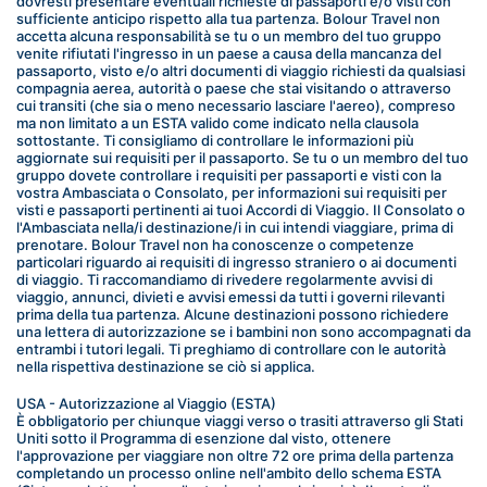
dovresti presentare eventuali richieste di passaporti e/o visti con 
sufficiente anticipo rispetto alla tua partenza. Bolour Travel non 
accetta alcuna responsabilità se tu o un membro del tuo gruppo 
venite rifiutati l'ingresso in un paese a causa della mancanza del 
passaporto, visto e/o altri documenti di viaggio richiesti da qualsiasi 
compagnia aerea, autorità o paese che stai visitando o attraverso 
cui transiti (che sia o meno necessario lasciare l'aereo), compreso 
ma non limitato a un ESTA valido come indicato nella clausola 
sottostante. Ti consigliamo di controllare le informazioni più 
aggiornate sui requisiti per il passaporto. Se tu o un membro del tuo 
gruppo dovete controllare i requisiti per passaporti e visti con la 
vostra Ambasciata o Consolato, per informazioni sui requisiti per 
visti e passaporti pertinenti ai tuoi Accordi di Viaggio. Il Consolato o 
l'Ambasciata nella/i destinazione/i in cui intendi viaggiare, prima di 
prenotare. Bolour Travel non ha conoscenze o competenze 
particolari riguardo ai requisiti di ingresso straniero o ai documenti 
di viaggio. Ti raccomandiamo di rivedere regolarmente avvisi di 
viaggio, annunci, divieti e avvisi emessi da tutti i governi rilevanti 
prima della tua partenza. Alcune destinazioni possono richiedere 
una lettera di autorizzazione se i bambini non sono accompagnati da 
entrambi i tutori legali. Ti preghiamo di controllare con le autorità 
nella rispettiva destinazione se ciò si applica.
USA - Autorizzazione al Viaggio (ESTA)
È obbligatorio per chiunque viaggi verso o trasiti attraverso gli Stati 
Uniti sotto il Programma di esenzione dal visto, ottenere 
l'approvazione per viaggiare non oltre 72 ore prima della partenza 
completando un processo online nell'ambito dello schema ESTA 