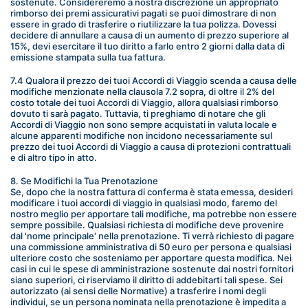
sostenute. Considereremo a nostra discrezione un appropriato 
rimborso dei premi assicurativi pagati se puoi dimostrare di non 
essere in grado di trasferire o riutilizzare la tua polizza. Dovessi 
decidere di annullare a causa di un aumento di prezzo superiore al 
15%, devi esercitare il tuo diritto a farlo entro 2 giorni dalla data di 
emissione stampata sulla tua fattura.
7.4 Qualora il prezzo dei tuoi Accordi di Viaggio scenda a causa delle 
modifiche menzionate nella clausola 7.2 sopra, di oltre il 2% del 
costo totale dei tuoi Accordi di Viaggio, allora qualsiasi rimborso 
dovuto ti sarà pagato. Tuttavia, ti preghiamo di notare che gli 
Accordi di Viaggio non sono sempre acquistati in valuta locale e 
alcune apparenti modifiche non incidono necessariamente sul 
prezzo dei tuoi Accordi di Viaggio a causa di protezioni contrattuali 
e di altro tipo in atto.
8. Se Modifichi la Tua Prenotazione
Se, dopo che la nostra fattura di conferma è stata emessa, desideri 
modificare i tuoi accordi di viaggio in qualsiasi modo, faremo del 
nostro meglio per apportare tali modifiche, ma potrebbe non essere 
sempre possibile. Qualsiasi richiesta di modifiche deve provenire 
dal 'nome principale' nella prenotazione. Ti verrà richiesto di pagare 
una commissione amministrativa di 50 euro per persona e qualsiasi 
ulteriore costo che sosteniamo per apportare questa modifica. Nei 
casi in cui le spese di amministrazione sostenute dai nostri fornitori 
siano superiori, ci riserviamo il diritto di addebitarti tali spese. Sei 
autorizzato (ai sensi delle Normative) a trasferire i nomi degli 
individui, se un persona nominata nella prenotazione è impedita a 