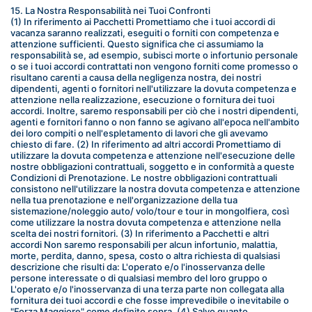
15. La Nostra Responsabilità nei Tuoi Confronti
(1) In riferimento ai Pacchetti Promettiamo che i tuoi accordi di 
vacanza saranno realizzati, eseguiti o forniti con competenza e 
attenzione sufficienti. Questo significa che ci assumiamo la 
responsabilità se, ad esempio, subisci morte o infortunio personale 
o se i tuoi accordi contrattati non vengono forniti come promesso o 
risultano carenti a causa della negligenza nostra, dei nostri 
dipendenti, agenti o fornitori nell'utilizzare la dovuta competenza e 
attenzione nella realizzazione, esecuzione o fornitura dei tuoi 
accordi. Inoltre, saremo responsabili per ciò che i nostri dipendenti, 
agenti e fornitori fanno o non fanno se agivano all'epoca nell'ambito 
dei loro compiti o nell'espletamento di lavori che gli avevamo 
chiesto di fare. (2) In riferimento ad altri accordi Promettiamo di 
utilizzare la dovuta competenza e attenzione nell'esecuzione delle 
nostre obbligazioni contrattuali, soggetto e in conformità a queste 
Condizioni di Prenotazione. Le nostre obbligazioni contrattuali 
consistono nell'utilizzare la nostra dovuta competenza e attenzione 
nella tua prenotazione e nell'organizzazione della tua 
sistemazione/noleggio auto/ volo/tour e tour in mongolfiera, così 
come utilizzare la nostra dovuta competenza e attenzione nella 
scelta dei nostri fornitori. (3) In riferimento a Pacchetti e altri 
accordi Non saremo responsabili per alcun infortunio, malattia, 
morte, perdita, danno, spesa, costo o altra richiesta di qualsiasi 
descrizione che risulti da: L'operato e/o l'inosservanza delle 
persone interessate o di qualsiasi membro del loro gruppo o 
L'operato e/o l'inosservanza di una terza parte non collegata alla 
fornitura dei tuoi accordi e che fosse imprevedibile o inevitabile o 
"Forza Maggiore" come definito sopra. (4) Salvo quanto 