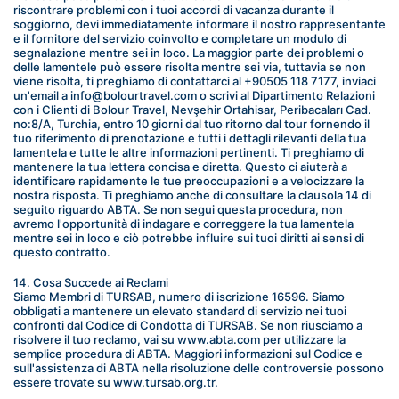
riscontrare problemi con i tuoi accordi di vacanza durante il 
soggiorno, devi immediatamente informare il nostro rappresentante 
e il fornitore del servizio coinvolto e completare un modulo di 
segnalazione mentre sei in loco. La maggior parte dei problemi o 
delle lamentele può essere risolta mentre sei via, tuttavia se non 
viene risolta, ti preghiamo di contattarci al +90505 118 7177, inviaci 
un'email a info@bolourtravel.com o scrivi al Dipartimento Relazioni 
con i Clienti di Bolour Travel, Nevşehir Ortahisar, Peribacaları Cad. 
no:8/A, Turchia, entro 10 giorni dal tuo ritorno dal tour fornendo il 
tuo riferimento di prenotazione e tutti i dettagli rilevanti della tua 
lamentela e tutte le altre informazioni pertinenti. Ti preghiamo di 
mantenere la tua lettera concisa e diretta. Questo ci aiuterà a 
identificare rapidamente le tue preoccupazioni e a velocizzare la 
nostra risposta. Ti preghiamo anche di consultare la clausola 14 di 
seguito riguardo ABTA. Se non segui questa procedura, non 
avremo l'opportunità di indagare e correggere la tua lamentela 
mentre sei in loco e ciò potrebbe influire sui tuoi diritti ai sensi di 
questo contratto.
14. Cosa Succede ai Reclami
Siamo Membri di TURSAB, numero di iscrizione 16596. Siamo 
obbligati a mantenere un elevato standard di servizio nei tuoi 
confronti dal Codice di Condotta di TURSAB. Se non riusciamo a 
risolvere il tuo reclamo, vai su www.abta.com per utilizzare la 
semplice procedura di ABTA. Maggiori informazioni sul Codice e 
sull'assistenza di ABTA nella risoluzione delle controversie possono 
essere trovate su www.tursab.org.tr.