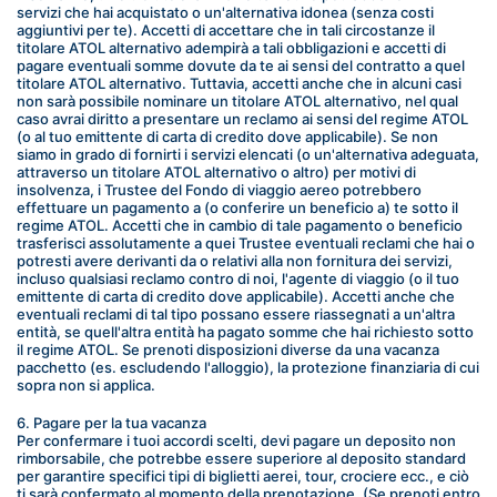
servizi che hai acquistato o un'alternativa idonea (senza costi 
aggiuntivi per te). Accetti di accettare che in tali circostanze il 
titolare ATOL alternativo adempirà a tali obbligazioni e accetti di 
pagare eventuali somme dovute da te ai sensi del contratto a quel 
titolare ATOL alternativo. Tuttavia, accetti anche che in alcuni casi 
non sarà possibile nominare un titolare ATOL alternativo, nel qual 
caso avrai diritto a presentare un reclamo ai sensi del regime ATOL 
(o al tuo emittente di carta di credito dove applicabile). Se non 
siamo in grado di fornirti i servizi elencati (o un'alternativa adeguata, 
attraverso un titolare ATOL alternativo o altro) per motivi di 
insolvenza, i Trustee del Fondo di viaggio aereo potrebbero 
effettuare un pagamento a (o conferire un beneficio a) te sotto il 
regime ATOL. Accetti che in cambio di tale pagamento o beneficio 
trasferisci assolutamente a quei Trustee eventuali reclami che hai o 
potresti avere derivanti da o relativi alla non fornitura dei servizi, 
incluso qualsiasi reclamo contro di noi, l'agente di viaggio (o il tuo 
emittente di carta di credito dove applicabile). Accetti anche che 
eventuali reclami di tal tipo possano essere riassegnati a un'altra 
entità, se quell'altra entità ha pagato somme che hai richiesto sotto 
il regime ATOL. Se prenoti disposizioni diverse da una vacanza 
pacchetto (es. escludendo l'alloggio), la protezione finanziaria di cui 
sopra non si applica.
6. Pagare per la tua vacanza
Per confermare i tuoi accordi scelti, devi pagare un deposito non 
rimborsabile, che potrebbe essere superiore al deposito standard 
per garantire specifici tipi di biglietti aerei, tour, crociere ecc., e ciò 
ti sarà confermato al momento della prenotazione. (Se prenoti entro 