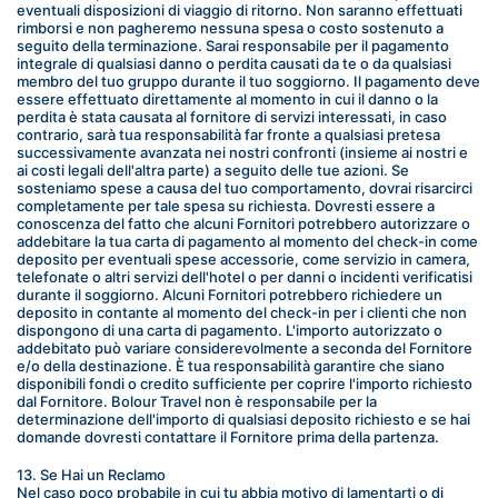
eventuali disposizioni di viaggio di ritorno. Non saranno effettuati 
rimborsi e non pagheremo nessuna spesa o costo sostenuto a 
seguito della terminazione. Sarai responsabile per il pagamento 
integrale di qualsiasi danno o perdita causati da te o da qualsiasi 
membro del tuo gruppo durante il tuo soggiorno. Il pagamento deve 
essere effettuato direttamente al momento in cui il danno o la 
perdita è stata causata al fornitore di servizi interessati, in caso 
contrario, sarà tua responsabilità far fronte a qualsiasi pretesa 
successivamente avanzata nei nostri confronti (insieme ai nostri e 
ai costi legali dell'altra parte) a seguito delle tue azioni. Se 
sosteniamo spese a causa del tuo comportamento, dovrai risarcirci 
completamente per tale spesa su richiesta. Dovresti essere a 
conoscenza del fatto che alcuni Fornitori potrebbero autorizzare o 
addebitare la tua carta di pagamento al momento del check-in come 
deposito per eventuali spese accessorie, come servizio in camera, 
telefonate o altri servizi dell'hotel o per danni o incidenti verificatisi 
durante il soggiorno. Alcuni Fornitori potrebbero richiedere un 
deposito in contante al momento del check-in per i clienti che non 
dispongono di una carta di pagamento. L'importo autorizzato o 
addebitato può variare considerevolmente a seconda del Fornitore 
e/o della destinazione. È tua responsabilità garantire che siano 
disponibili fondi o credito sufficiente per coprire l'importo richiesto 
dal Fornitore. Bolour Travel non è responsabile per la 
determinazione dell'importo di qualsiasi deposito richiesto e se hai 
domande dovresti contattare il Fornitore prima della partenza.
13. Se Hai un Reclamo
Nel caso poco probabile in cui tu abbia motivo di lamentarti o di 