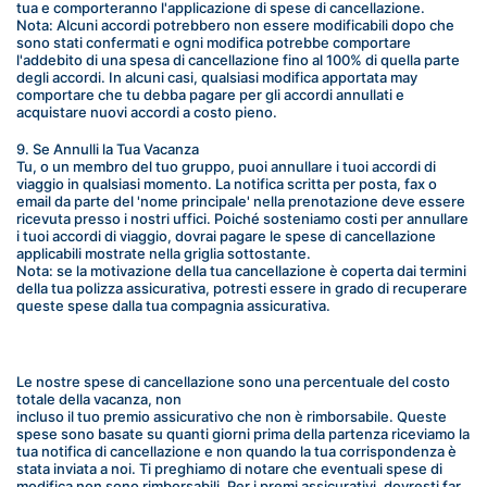
tua e comporteranno l'applicazione di spese di cancellazione.
Nota: Alcuni accordi potrebbero non essere modificabili dopo che 
sono stati confermati e ogni modifica potrebbe comportare 
l'addebito di una spesa di cancellazione fino al 100% di quella parte 
degli accordi. In alcuni casi, qualsiasi modifica apportata may 
comportare che tu debba pagare per gli accordi annullati e 
acquistare nuovi accordi a costo pieno.
9. Se Annulli la Tua Vacanza
Tu, o un membro del tuo gruppo, puoi annullare i tuoi accordi di 
viaggio in qualsiasi momento. La notifica scritta per posta, fax o 
email da parte del 'nome principale' nella prenotazione deve essere 
ricevuta presso i nostri uffici. Poiché sosteniamo costi per annullare 
i tuoi accordi di viaggio, dovrai pagare le spese di cancellazione 
applicabili mostrate nella griglia sottostante.
Nota: se la motivazione della tua cancellazione è coperta dai termini 
della tua polizza assicurativa, potresti essere in grado di recuperare 
queste spese dalla tua compagnia assicurativa.
Le nostre spese di cancellazione sono una percentuale del costo 
totale della vacanza, non
incluso il tuo premio assicurativo che non è rimborsabile. Queste 
spese sono basate su quanti giorni prima della partenza riceviamo la 
tua notifica di cancellazione e non quando la tua corrispondenza è 
stata inviata a noi. Ti preghiamo di notare che eventuali spese di 
modifica non sono rimborsabili. Per i premi assicurativi, dovresti far 