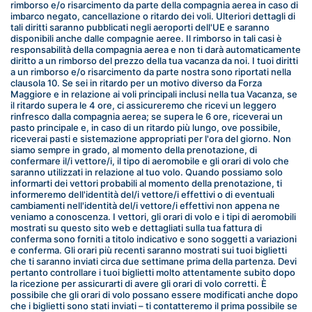
rimborso e/o risarcimento da parte della compagnia aerea in caso di 
imbarco negato, cancellazione o ritardo dei voli. Ulteriori dettagli di 
tali diritti saranno pubblicati negli aeroporti dell'UE e saranno 
disponibili anche dalle compagnie aeree. Il rimborso in tali casi è 
responsabilità della compagnia aerea e non ti darà automaticamente 
diritto a un rimborso del prezzo della tua vacanza da noi. I tuoi diritti 
a un rimborso e/o risarcimento da parte nostra sono riportati nella 
clausola 10. Se sei in ritardo per un motivo diverso da Forza 
Maggiore e in relazione ai voli principali inclusi nella tua Vacanza, se 
il ritardo supera le 4 ore, ci assicureremo che ricevi un leggero 
rinfresco dalla compagnia aerea; se supera le 6 ore, riceverai un 
pasto principale e, in caso di un ritardo più lungo, ove possibile, 
riceverai pasti e sistemazione appropriati per l'ora del giorno. Non 
siamo sempre in grado, al momento della prenotazione, di 
confermare il/i vettore/i, il tipo di aeromobile e gli orari di volo che 
saranno utilizzati in relazione al tuo volo. Quando possiamo solo 
informarti dei vettori probabili al momento della prenotazione, ti 
informeremo dell'identità del/i vettore/i effettivi o di eventuali 
cambiamenti nell'identità del/i vettore/i effettivi non appena ne 
veniamo a conoscenza. I vettori, gli orari di volo e i tipi di aeromobili 
mostrati su questo sito web e dettagliati sulla tua fattura di 
conferma sono forniti a titolo indicativo e sono soggetti a variazioni 
e conferma. Gli orari più recenti saranno mostrati sui tuoi biglietti 
che ti saranno inviati circa due settimane prima della partenza. Devi 
pertanto controllare i tuoi biglietti molto attentamente subito dopo 
la ricezione per assicurarti di avere gli orari di volo corretti. È 
possibile che gli orari di volo possano essere modificati anche dopo 
che i biglietti sono stati inviati – ti contatteremo il prima possibile se 