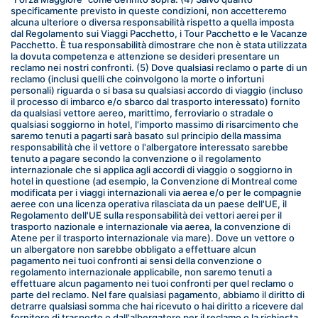
specificamente previsto in queste condizioni, non accetteremo 
alcuna ulteriore o diversa responsabilità rispetto a quella imposta 
dal Regolamento sui Viaggi Pacchetto, i Tour Pacchetto e le Vacanze 
Pacchetto. È tua responsabilità dimostrare che non è stata utilizzata 
la dovuta competenza e attenzione se desideri presentare un 
reclamo nei nostri confronti. (5) Dove qualsiasi reclamo o parte di un 
reclamo (inclusi quelli che coinvolgono la morte o infortuni 
personali) riguarda o si basa su qualsiasi accordo di viaggio (incluso 
il processo di imbarco e/o sbarco dal trasporto interessato) fornito 
da qualsiasi vettore aereo, marittimo, ferroviario o stradale o 
qualsiasi soggiorno in hotel, l'importo massimo di risarcimento che 
saremo tenuti a pagarti sarà basato sul principio della massima 
responsabilità che il vettore o l'albergatore interessato sarebbe 
tenuto a pagare secondo la convenzione o il regolamento 
internazionale che si applica agli accordi di viaggio o soggiorno in 
hotel in questione (ad esempio, la Convenzione di Montreal come 
modificata per i viaggi internazionali via aerea e/o per le compagnie 
aeree con una licenza operativa rilasciata da un paese dell'UE, il 
Regolamento dell'UE sulla responsabilità dei vettori aerei per il 
trasporto nazionale e internazionale via aerea, la convenzione di 
Atene per il trasporto internazionale via mare). Dove un vettore o 
un albergatore non sarebbe obbligato a effettuare alcun 
pagamento nei tuoi confronti ai sensi della convenzione o 
regolamento internazionale applicabile, non saremo tenuti a 
effettuare alcun pagamento nei tuoi confronti per quel reclamo o 
parte del reclamo. Nel fare qualsiasi pagamento, abbiamo il diritto di 
detrarre qualsiasi somma che hai ricevuto o hai diritto a ricevere dal 
fornitore di trasporto o dall'albergatore per il reclamo o la richiesta 