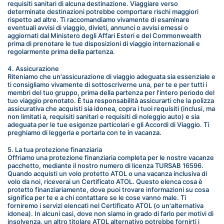
requisiti sanitari di alcuna destinazione. Viaggiare verso 
determinate destinazioni potrebbe comportare rischi maggiori 
rispetto ad altre. Ti raccomandiamo vivamente di esaminare 
eventuali avvisi di viaggio, divieti, annunci o avvisi emessi o 
aggiornati dal Ministero degli Affari Esteri e del Commonwealth 
prima di prenotare le tue disposizioni di viaggio internazionali e 
regolarmente prima della partenza.
4. Assicurazione
Riteniamo che un'assicurazione di viaggio adeguata sia essenziale e 
ti consigliamo vivamente di sottoscriverne una, per te e per tutti i 
membri del tuo gruppo, prima della partenza per l'intero periodo del 
tuo viaggio prenotato. È tua responsabilità assicurarti che la polizza 
assicurativa che acquisti sia idonea, copra i tuoi requisiti (inclusi, ma 
non limitati a, requisiti sanitari e requisiti di noleggio auto) e sia 
adeguata per le tue esigenze particolari e gli Accordi di Viaggio. Ti 
preghiamo di leggerla e portarla con te in vacanza.
5. La tua protezione finanziaria
Offriamo una protezione finanziaria completa per le nostre vacanze 
pacchetto, mediante il nostro numero di licenza TURSAB 16596. 
Quando acquisti un volo protetto ATOL o una vacanza inclusiva di 
volo da noi, riceverai un Certificato ATOL. Questo elenca cosa è 
protetto finanziariamente, dove puoi trovare informazioni su cosa 
significa per te e a chi contattare se le cose vanno male. Ti 
forniremo i servizi elencati nel Certificato ATOL (o un'alternativa 
idonea). In alcuni casi, dove non siamo in grado di farlo per motivi di 
insolvenza, un altro titolare ATOL alternativo potrebbe fornirti i 