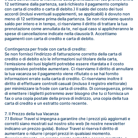
12 settimane dalla partenza, sarà richiesto il pagamento completo 
con carta di credito o carta di debito.) Il saldo del costo dei tuoi 
accordi (inclusi eventuali supplementi, se applicabili) è dovuto non 
meno di 12 settimane prima della partenza. Se non riceviamo questo 
saldo per intero e in tempo, ci riserviamo il diritto di trattare la tua 
prenotazione come annullata da te, nel qual caso si applicheranno le 
spese di cancellazione indicate nella clausola 9. Accettiamo 
pagamenti con carta di credito e carta di debito.
Contingenza per frode con carta di credito:
Se non fornisci l'indirizzo di fatturazione corretto della carta di 
credito o di debito e/o le informazioni sul titolare della carta, 
l'emissione dei tuoi biglietti potrebbe essere ritardata e il costo 
complessivo potrebbe aumentare. Ci riserviamo il diritto di annullare 
la tua vacanza se il pagamento viene rifiutato o se hai fornito 
informazioni errate sulla carta di credito. Ci riserviamo inoltre il 
diritto di effettuare controlli casuali (incluso il registro elettorale) 
per minimizzare la frode con carta di credito. Di conseguenza, prima 
di emettere i biglietti potremmo aver bisogno che tu ci fornisca un 
fax o una copia postale della prova di indirizzo, una copia della tua 
carta di credito e un estratto conto recente.
7. Il Prezzo della tua Vacanza
7.1 Bolour Travel si impegna a garantire che i prezzi più aggiornati e 
corretti siano mostrati sul nostro sito web (le nostre newsletter 
indicano un prezzo guida). Bolour Travel si riserva il diritto di 
aumentare o ridurre i propri prezzi in qualsiasi momento. 