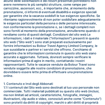
alcune delle sistemazioni e dei resort presentati potrebbero non 
avere nemmeno le più semplici strutture, come rampe per 
carrozzine, ascensori, ecc., è importante che, al momento della 
prenotazione, ci informi di eventuali disabilità e esigenze speciali 
per garantire che la vacanza soddisfi le tue esigenze specifiche. Se 
riteniamo ragionevolmente di non poter soddisfare adeguatamente 
le esigenze particolari della persona o delle persone interessate, 
non confermeremo la prenotazione o, se i dettagli completi non 
sono forniti al momento della prenotazione, annulleremo quando ci 
rendiamo conto di questi dettagli. Condizioni del sito web Le 
informazioni, i dati e il materiale ("Informazioni") presenti in questo 
sito web ("Sito web") sono stati preparati esclusivamente per 
fornire informazioni su Bolour Travel Agency Limited Company, le 
sue sussidiarie e partner e i servizi che offrono. Cerchiamo di 
garantire che le informazioni contenute in questo sito web siano 
accurate e aggiornate. Tuttavia, dovresti sempre verificare le 
informazioni prima di agire in merito, contattando i nostri 
rappresentanti. Tutte le vacanze vendute da Bolour Travel sono 
vendute soggette alle nostre condizioni di prenotazione, che 
dovrebbero essere lette prima di effettuare una prenotazione 
online.
1. Contenuto e Invii degli Abbonati
1.1 I contenuti del Sito web sono destinati al tuo uso personale non 
commerciale. Tutti i materiali pubblicati su questo sito web (inclusi, 
ma non limitati ad articoli, caratteristiche, fotografie, immagini, 
illustrazioni, clip audio e video, conosciuti anche come "Contenuto") 
sono protetti da diritti di copyright, marchi o altri diritti di proprietà 