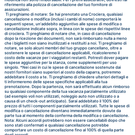
riferimento alla polizza di cancellazione del tuo fornitore di 
assicurazioni.
 Ti preghiamo di notare: Se hai prenotato una Crociera, qualsiasi 
cancellazione o modifica (inclusi i cambi di nome) comporterà le 
seguenti spese, un'addebito aggiuntivo alle spese di modifica o 
cancellazione indicate sopra, in linea con le spese dei rispettivi linee 
di crociera. Ti preghiamo di notare che, in caso di cancellazione 
dopo la ricezione dei documenti, non sarà rimborsato nulla a meno 
che i biglietti non siano inutilizzati e restituiti a noi. Ti preghiamo di 
notare, se solo alcuni membri del tuo gruppo cancellano, oltre a 
sostenere le spese di cancellazione applicabili, ricalcoleremo il 
costo delle vacanze per i viaggiatori restanti. Potresti dover pagare 
le spese aggiuntive per la stanza, come supplementi per uso 
singolo. *Nei casi in cui le spese di cancellazione sostenute dai 
nostri fornitori siano superiori al costo della caparra, potremmo 
addebitare il costo a te. Ti preghiamo di chiedere ulteriori dettagli e 
ti informeremo delle spese specifiche applicabili alla tua 
prenotazione. Dopo la partenza, non sarà effettuato alcun rimborso 
su qualsiasi componente della tua vacanza parzialmente utilizzato 
(ad esempio voli non utilizzati, noleggio auto non utilizzato o a 
causa di un check-out anticipato). Sarai addebitato il 100% del 
prezzo di tutti i componenti parzialmente utilizzati. Tutte le spese di 
modifica o cancellazione diventano immediatamente dovute da 
parte tua al momento della conferma della modifica o cancellazione.
Nota: Alcuni accordi potrebbero non essere cancellabili dopo che 
sono stati confermati e qualsiasi cancellazione potrebbe 
comportare un costo di cancellazione fino al 100% di quella parte 
degli accordi.