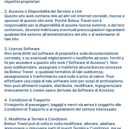
rispettivi proprietari.
2. Accesso e Disponibilità del Servizio e Link
Questo sito web contiene link ad altri siti Internet correlati, risorse e 
sponsor di questo sito web. Poiché Bolour Travel non è 
responsabile per la disponibilità di queste risorse esterne, o del loro 
contenuto, dovresti indirizzare eventuali preoccupazioni riguardanti 
qualsiasi link esterno all'amministratore del sito o al webmaster di 
tale sito.
3. Licenze Software
Non avrai diritti sul software di proprietà e sulla documentazione 
correlata, o su eventuali miglioramenti o modifiche ad esso, forniti a 
te per accedere a questo sito web ("Software di Accesso"). Non 
puoi sublicenziare, assegnare o trasferire alcuna licenza concessa 
da Bolour Travel , e qualsiasi tentativo di tale sublicenza, 
assegnazione o trasferimento sarà nullo e privo di valore. Puoi 
effettuare una copia di tale software solo per scopi di archiviazione. 
Non puoi altrimenti copiare, distribuire, modificare, ingegnerizzare 
inversamente o creare opere derivate da Software di Accesso.
4. Condizioni di Trasporto
Il trasporto di passeggeri, bagagli e merci via aerea è soggetto alle 
Condizioni di Trasporto e ai regolamenti del vettore interessato.
5. Modifiche ai Termini e Condizioni
Bolour Travel può di volta in volta modificare, alterare, adattare, 
aggiungere o rimuovere parti di questi Termini e Condizioni, ma se 