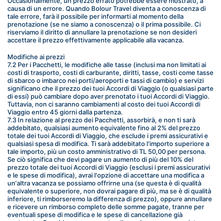
Occasionalmente, un prezzo errato potrebbe essere mostrato, a 
causa di un errore. Quando Bolour Travel diventa a conoscenza di 
tale errore, farà il possibile per informarti al momento della 
prenotazione (se ne siamo a conoscenza) o il prima possibile. Ci 
riserviamo il diritto di annullare la prenotazione se non desideri 
accettare il prezzo effettivamente applicabile alla vacanza.
Modifiche ai prezzi
7.2 Per i Pacchetti, le modifiche alle tasse (inclusi ma non limitati ai 
costi di trasporto, costi di carburante, diritti, tasse, costi come tasse 
di sbarco o imbarco nei porti/aeroporti e tassi di cambio) e servizi 
significano che il prezzo dei tuoi Accordi di Viaggio (o qualsiasi parte 
di essi) può cambiare dopo aver prenotato i tuoi Accordi di Viaggio. 
Tuttavia, non ci saranno cambiamenti al costo dei tuoi Accordi di 
Viaggio entro 45 giorni dalla partenza.
7.3 In relazione al prezzo dei Pacchetti, assorbirà, e non ti sarà 
addebitato, qualsiasi aumento equivalente fino al 2% del prezzo 
totale dei tuoi Accordi di Viaggio, che esclude i premi assicurativi e 
qualsiasi spesa di modifica. Ti sarà addebitato l'importo superiore a 
tale importo, più un costo amministrativo di TL 50,00 per persona. 
Se ciò significa che devi pagare un aumento di più del 10% del 
prezzo totale dei tuoi Accordi di Viaggio (esclusi i premi assicurativi 
e le spese di modifica), avrai l'opzione di accettare una modifica a 
un'altra vacanza se possiamo offrirne una (se questa è di qualità 
equivalente o superiore, non dovrai pagare di più, ma se è di qualità 
inferiore, ti rimborseremo la differenza di prezzo), oppure annullare 
e ricevere un rimborso completo delle somme pagate, tranne per 
eventuali spese di modifica e le spese di cancellazione già 