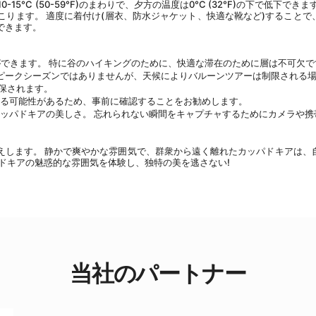
5°C (50-59°F)のまわりで、夕方の温度は0°C (32°F)の下で低下できま
ります。 適度に着付け(層衣、防水ジャケット、快適な靴など)することで
できます。
ができます。 特に谷のハイキングのために、快適な滞在のために層は不可欠で
 11月はピークシーズンではありませんが、天候によりバルーンツアーは制限される
保されます。
化する可能性があるため、事前に確認することをお勧めします。
トカッパドキアの美しさ。 忘れられない瞬間をキャプチャするためにカメラや携
えします。 静かで爽やかな雰囲気で、群衆から遠く離れたカッパドキアは、
ドキアの魅惑的な雰囲気を体験し、独特の美を逃さない!
当社のパートナー