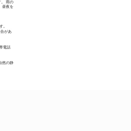
す。 雨の
、昼夜を
す。
場合があ
帯電話
自然の静