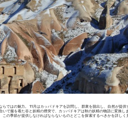
らではの魅力。 11月はカッパドキアを訪問し、群衆を脱出し、自然が提供
色合いで服を着た谷と妖精の煙突で、カッパドキアは秋の妖精の物語に変換し
に、この季節が提供しなければならないものとどこを探索するべきかを詳しく