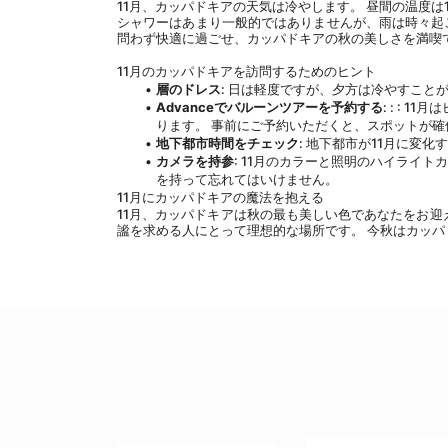
11月、カッパドキアの天気は冷やします。 昼間の温度は10-1
シャワーはあまり一般的ではありませんが、雨は時々起こ
問わず快適に過ごせ、カッパドキアの秋の美しさを満喫
11月のカッパドキアを訪問するためのヒント
層のドレス
: 日は軽度ですが、夕方は冷やすこと
Advanceでバルーンツアーを予約する
: : :
ります。 事前にご予約いただくと、スポットが確
地下都市時間をチェック
: 地下都市が11月に変
カメラを持参
: 11月のカラーと照明のハイライ
を持って忘れてはいけません。
11月にカッパドキアの魔法を抱える
11月、カッパドキアは秋の最も美しい色であなたをお迎
謐を求める人にとって理想的な場所です。 今秋はカッパ