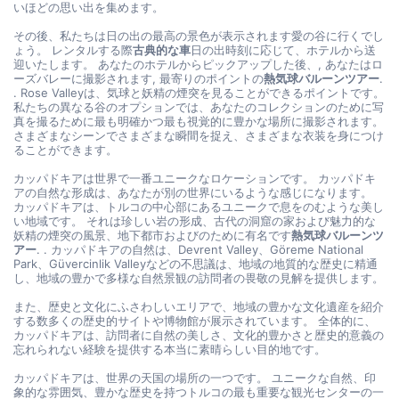
いほどの思い出を集めます。
その後、私たちは日の出の最高の景色が表示されます愛の谷に行くでし
ょう。 レンタルする際
古典的な車
日の出時刻に応じて、ホテルから送
迎いたします。 あなたのホテルからピックアップした後、, あなたはロ
ーズバレーに撮影されます, 最寄りのポイントの
熱気球バルーンツアー
. 
. Rose Valleyは、気球と妖精の煙突を見ることができるポイントです。 
私たちの異なる谷のオプションでは、あなたのコレクションのために写
真を撮るために最も明確かつ最も視覚的に豊かな場所に撮影されます。 
さまざまなシーンでさまざまな瞬間を捉え、さまざまな衣装を身につけ
ることができます。
カッパドキアは世界で一番ユニークなロケーションです。 カッパドキ
アの自然な形成は、あなたが別の世界にいるような感じになります。 
カッパドキアは、トルコの中心部にあるユニークで息をのむような美し
い地域です。 それは珍しい岩の形成、古代の洞窟の家および魅力的な
妖精の煙突の風景、地下都市およびのために有名です
熱気球バルーンツ
アー
. . カッパドキアの自然は、Devrent Valley、Göreme National 
Park、Güvercinlik Valleyなどの不思議は、地域の地質的な歴史に精通
し、地域の豊かで多様な自然景観の訪問者の畏敬の見解を提供します。
また、歴史と文化にふさわしいエリアで、地域の豊かな文化遺産を紹介
する数多くの歴史的サイトや博物館が展示されています。 全体的に、
カッパドキアは、訪問者に自然の美しさ、文化的豊かさと歴史的意義の
忘れられない経験を提供する本当に素晴らしい目的地です。
カッパドキアは、世界の天国の場所の一つです。 ユニークな自然、印
象的な雰囲気、豊かな歴史を持つトルコの最も重要な観光センターの一