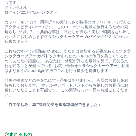
つです。
お問い合わせ
ログイン
tエアバルーンツアー
カッパドキアでは、四季折々の美味しさが特徴のカッパドキアで行える
アクティビティの一つです。 このユニークな地域を旅行するための素
晴らしい活動で、古典的な車は、私たちが彼らの美しい瞬間を思い出し
たい人にお勧めします
クラシックカーツアー カパドックヤ
スペシャル
写真スポット
これらのすべての理由のために、あなたは追加する必要があります
クラ
シックカーツアー カパドックヤ
あなたのトルコの休日を美しくするた
めにあなたの議題に。 あなたは、休暇が異なる場所を見て、異なる文
化を知ることが知っている. お問い合わせ
クラシックカーツアー
、私達
はより多くのnostalgic方法でこれを行う機会を提供します。
計画や輸送などの事を気にする必要はありません。 皆様のお越しをお
待ちしております。 ホテルやアパートメントからお越しのお客様にお
越しいただくことも可能です。 この素晴らしい一日をお過ごしくださ
い。
「谷で楽しみ、車で2時間夢を飾る準備ができました」
含まれるもの