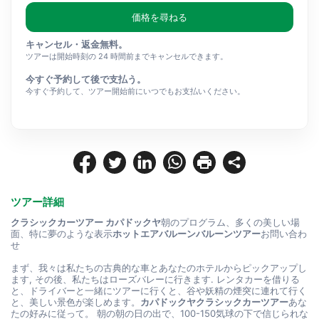
価格を尋ねる
キャンセル・返金無料。
ツアーは開始時刻の 24 時間前までキャンセルできます。
今すぐ予約して後で支払う。
今すぐ予約して、ツアー開始前にいつでもお支払いください。
ツアー詳細
クラシックカーツアー カパドックヤ
朝のプログラム、多くの美しい場
面、特に夢のような表示
ホットエアバルーンバルーンツアー
お問い合わ
せ
まず、我々は私たちの古典的な車とあなたのホテルからピックアップし
ます, その後、私たちはローズバレーに行きます. レンタカーを借りる
と、ドライバーと一緒にツアーに行くと、谷や妖精の煙突に連れて行く
と、美しい景色が楽しめます。
カパドックヤクラシックカーツアー
あな
たの好みに従って。 朝の朝の日の出で、100-150気球の下で信じられな