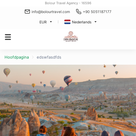
Bolour Travel Agency - 16596
info@bolourtravel.com
+90 5051187177
EUR
Nederlands
Hoofdpagina
edswfasdfds