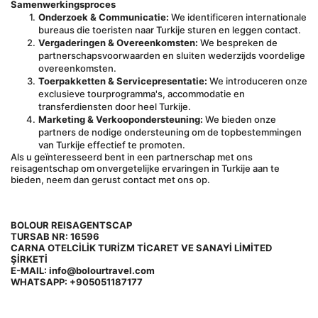
Samenwerkingsproces
Onderzoek & Communicatie:
 We identificeren internationale 
bureaus die toeristen naar Turkije sturen en leggen contact.
Vergaderingen & Overeenkomsten:
 We bespreken de 
partnerschapsvoorwaarden en sluiten wederzijds voordelige 
overeenkomsten.
Toerpakketten & Servicepresentatie:
 We introduceren onze 
exclusieve tourprogramma's, accommodatie en 
transferdiensten door heel Turkije.
Marketing & Verkoopondersteuning:
 We bieden onze 
partners de nodige ondersteuning om de topbestemmingen 
van Turkije effectief te promoten.
Als u geïnteresseerd bent in een partnerschap met ons 
reisagentschap om onvergetelijke ervaringen in Turkije aan te 
bieden, neem dan gerust contact met ons op.
BOLOUR REISAGENTSCAP 
TURSAB NR: 16596
CARNA OTELCİLİK TURİZM TİCARET VE SANAYİ LİMİTED 
ŞİRKETİ 
E-MAIL: info@bolourtravel.com
WHATSAPP: +905051187177