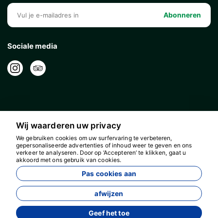
Abonneren
Sociale media
Wij waarderen uw privacy
We gebruiken cookies om uw surfervaring te verbeteren,
gepersonaliseerde advertenties of inhoud weer te geven en ons
verkeer te analyseren. Door op ‘Accepteren’ te klikken, gaat u
akkoord met ons gebruik van cookies.
16596
Pas cookies aan
Bolour Travel Agency - 16596
afwijzen
Geef het toe
Ontwikkeld door