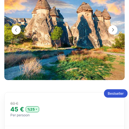
Bestseller
60 €
45 €
%25
Per persoon