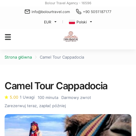
Bolour Travel Agency - 16596
info@bolourtravel.com
+90 5051187177
EUR
Polski
Strona główna
Camel Tour Cappadocia
Camel Tour Cappadocia
5.00
1 Uwagi
100 minuta
Darmowy zwrot
Zarezerwuj teraz, zapłać później