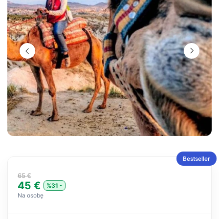
Bestseller
65 €
45 €
%31
Na osobę