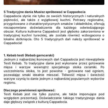
5 Tradycyjne dania Musisz spróbować w Cappadocia
Cappadocia słynie nie tylko ze swoich historycznych i naturalnych 
piękności, ale także z wyjątkowej kuchni. Potrawy regionalne, 
przygotowane z charakterystycznych smaków i składników, oferują 
niezapomniane doświadczenie dla każdego odwiedzającego 
obszar. Kultura kulinarna Cappadocii jest głęboko zakorzeniona w 
tradycyjnej kuchni tureckiej, ale została również wzbogacona o 
lokalne dotknięcia. Oto 5 tradycyjnych dań należy spróbować w 
Cappadocia!
1. Kebab testi (Kebab garncarski)
Jednym z najbardziej ikonowych dań Cappadocia jest niewątpliwie 
Testi Kebab
. To tradycyjne danie jest wykonane przez gotowanie 
mięsa i warzyw wewnątrz specjalnego słoika ceramiki. Po 
uszczelnieniu słoika, to jest powolne - gotowane nad ogniem, 
pozwalając smaki idealnie mieszać. Tkliwość mięsa i świeżość 
warzyw czynią to danie jednym z najbardziej popularnych wyborów 
regionu.
Dlaczego powinieneś spróbować:
Testi Kebab jest nie tylko pyszne, ale także imponujące pod 
względem prezentacji. Doświadczanie takiego tradycyjnego dania 
daje głębszy związek z kulturą Cappadocia.