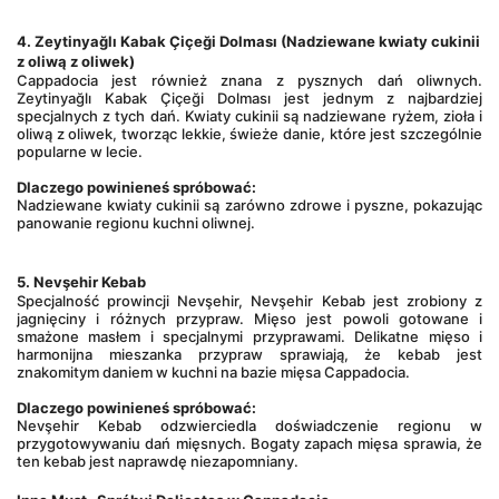
4. Zeytinyağlı Kabak Çiçeği Dolması (Nadziewane kwiaty cukinii 
z oliwą z oliwek)
Cappadocia jest również znana z pysznych dań oliwnych. 
Zeytinyağlı Kabak Çiçeği Dolması
 jest jednym z najbardziej 
specjalnych z tych dań. Kwiaty cukinii są nadziewane ryżem, zioła i 
oliwą z oliwek, tworząc lekkie, świeże danie, które jest szczególnie 
popularne w lecie.
Dlaczego powinieneś spróbować:
Nadziewane kwiaty cukinii są zarówno zdrowe i pyszne, pokazując 
panowanie regionu kuchni oliwnej.
5. Nevşehir Kebab
Specjalność prowincji Nevşehir, 
Nevşehir Kebab
 jest zrobiony z 
jagnięciny i różnych przypraw. Mięso jest powoli gotowane i 
smażone masłem i specjalnymi przyprawami. Delikatne mięso i 
harmonijna mieszanka przypraw sprawiają, że kebab jest 
znakomitym daniem w kuchni na bazie mięsa Cappadocia.
Dlaczego powinieneś spróbować:
Nevşehir Kebab odzwierciedla doświadczenie regionu w 
przygotowywaniu dań mięsnych. Bogaty zapach mięsa sprawia, że 
ten kebab jest naprawdę niezapomniany.