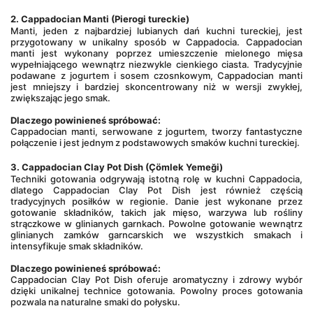
2. Cappadocian Manti (Pierogi tureckie)
Manti, jeden z najbardziej lubianych dań kuchni tureckiej, jest 
przygotowany w unikalny sposób w Cappadocia. Cappadocian 
manti jest wykonany poprzez umieszczenie mielonego mięsa 
wypełniającego wewnątrz niezwykle cienkiego ciasta. Tradycyjnie 
podawane z jogurtem i sosem czosnkowym, Cappadocian manti 
jest mniejszy i bardziej skoncentrowany niż w wersji zwykłej, 
zwiększając jego smak.
Dlaczego powinieneś spróbować:
Cappadocian manti, serwowane z jogurtem, tworzy fantastyczne 
połączenie i jest jednym z podstawowych smaków kuchni tureckiej.
3. Cappadocian Clay Pot Dish (Çömlek Yemeği)
Techniki gotowania odgrywają istotną rolę w kuchni Cappadocia, 
dlatego 
Cappadocian Clay Pot Dish
 jest również częścią 
tradycyjnych posiłków w regionie. Danie jest wykonane przez 
gotowanie składników, takich jak mięso, warzywa lub rośliny 
strączkowe w glinianych garnkach. Powolne gotowanie wewnątrz 
glinianych zamków garncarskich we wszystkich smakach i 
intensyfikuje smak składników.
Dlaczego powinieneś spróbować:
Cappadocian Clay Pot Dish oferuje aromatyczny i zdrowy wybór 
dzięki unikalnej technice gotowania. Powolny proces gotowania 
pozwala na naturalne smaki do połysku.