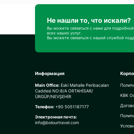
Не нашли то, что искали?
Вы можете связаться с нами для подробно
всех наших услуг.
Вы можете связаться с нашей службой подд
Информация
Корп
Main Office:
Eski Mahalle Peribacaları
Полит
Caddesi NO:8/A ORTAHİSAR/
КВК О
ÜRGÜP/NEVŞEHİR
Догов
Телефон:
+90 5051187177
Полити
Электронная почта:
info@bolourtravel.com
Услов