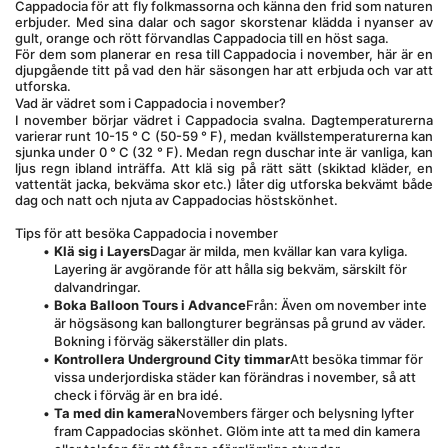
Cappadocia för att fly folkmassorna och känna den frid som naturen 
erbjuder. Med sina dalar och sagor skorstenar klädda i nyanser av 
gult, orange och rött förvandlas Cappadocia till en höst saga.
För dem som planerar en resa till Cappadocia i november, här är en 
djupgående titt på vad den här säsongen har att erbjuda och var att 
utforska.
Vad är vädret som i Cappadocia i november?
I november börjar vädret i Cappadocia svalna. Dagtemperaturerna 
varierar runt 10-15 ° C (50-59 ° F), medan kvällstemperaturerna kan 
sjunka under 0 ° C (32 ° F). Medan regn duschar inte är vanliga, kan 
ljus regn ibland inträffa. Att klä sig på rätt sätt (skiktad kläder, en 
vattentät jacka, bekväma skor etc.) låter dig utforska bekvämt både 
dag och natt och njuta av Cappadocias höstskönhet.
Tips för att besöka Cappadocia i november
Klä sig i Layers
Dagar är milda, men kvällar kan vara kyliga. 
Layering är avgörande för att hålla sig bekväm, särskilt för 
dalvandringar.
Boka Balloon Tours i Advance
Från: Även om november inte 
är högsäsong kan ballongturer begränsas på grund av väder. 
Bokning i förväg säkerställer din plats.
Kontrollera Underground City timmar
Att besöka timmar för 
vissa underjordiska städer kan förändras i november, så att 
check i förväg är en bra idé.
Ta med din kamera
Novembers färger och belysning lyfter 
fram Cappadocias skönhet. Glöm inte att ta med din kamera 