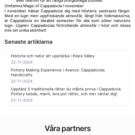
eller telefon för att fånga oförglömliga stunder.
Omfamna Magic of Cappadocia i november
I november hälsar Cappadocia dig med höstens vackraste färger. 
Med en lugn men uppfriskande atmosfär, långt från folkmassorna, 
är Cappadocia en idealisk semester för alla som söker naturens 
lugn. Upplev Cappadocias förtrollande atmosfär i höst och missa 
inte sin unika skönhet!
Senaste artiklarna
Historia och natur att upptäcka i Ihlara Valley
22-11-2024
Pottery Making Experience i Avanos: Cappadocias
Handicrafts
22-11-2024
Upptäck 5 traditionella rätter du måste prova i Cappadocia.
Pottery kebab, manti, lera pot rätter, och mer väntar dig!
22-11-2024
Våra partners