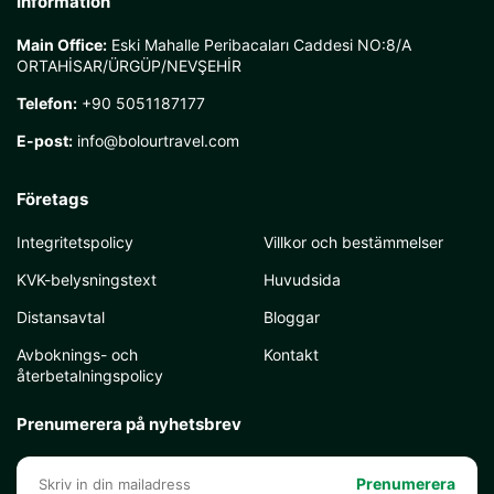
Information
Main Office:
Eski Mahalle Peribacaları Caddesi NO:8/A
ORTAHİSAR/ÜRGÜP/NEVŞEHİR
Telefon:
+90 5051187177
E-post:
info@bolourtravel.com
Företags
Integritetspolicy
Villkor och bestämmelser
KVK-belysningstext
Huvudsida
Distansavtal
Bloggar
Avboknings- och
Kontakt
återbetalningspolicy
Prenumerera på nyhetsbrev
Prenumerera