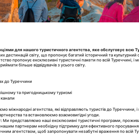
ціями для нашого туристичного агентства, яке обслуговує всю Т
х дестинацій світу, що пропонує багатий історичний та культурний 
ство пропонує ексклюзивні туристичні пакети по всій Туреччині, і м
ймати більше відвідувачів з усього світу.
жах до Туреччини
кішному та пригодницькому туризмі
 канали
уємо міжнародні агентства, які відправляють туристів до Туреччини, 
ртнерства та встановлюємо взаємовигідні угоди.
:
 Ми представляємо наші ексклюзивні туристичні програми, проживан
 нашим партнерам необхідну підтримку для ефективного просування
ичним агентством, щоб запропонувати незабутні враження по всій Туре