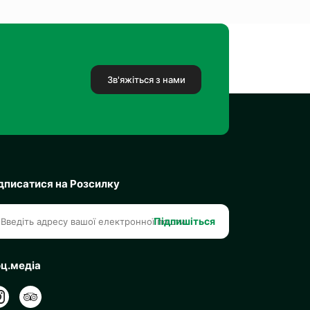
Зв'яжіться з нами
дписатися на Розсилку
Підпишіться
ц.медіа