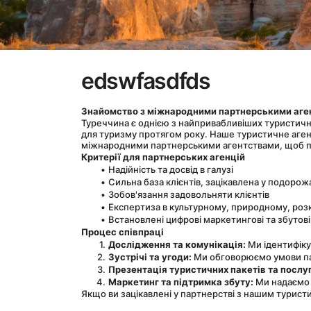
edswfasdfds
Знайомство з міжнародними партнерськими аген
Туреччина є однією з найпривабливіших туристични
для туризму протягом року. Наше туристичне агент
міжнародними партнерськими агентствами, щоб при
Критерії для партнерських агенцій
Надійність та досвід в галузі
Сильна база клієнтів, зацікавлена у подоро
Зобов'язання задовольняти клієнтів
Експертиза в культурному, природному, роз
Встановлені цифрові маркетингові та збутові
Процес співпраці
Дослідження та комунікація:
 Ми ідентифік
Зустрічі та угоди:
 Ми обговорюємо умови па
Презентація туристичних пакетів та послуг
Маркетинг та підтримка збуту:
 Ми надаємо
Якщо ви зацікавлені у партнерстві з нашим турист