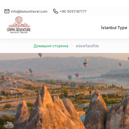
info@bolourtravel.com
+90 5051187177
İstanbul Тури
Домашня сторінка
edswfasdfds