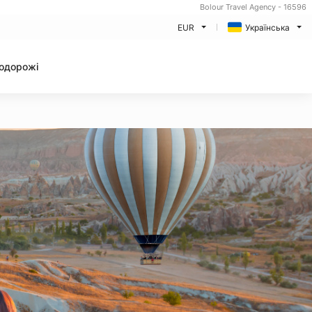
Bolour Travel Agency - 16596
EUR
Українська
одорожі