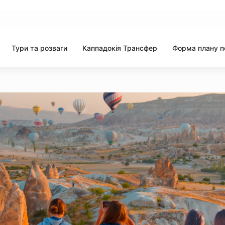
Тури та розваги
Каппадокія Трансфер
Форма плану п