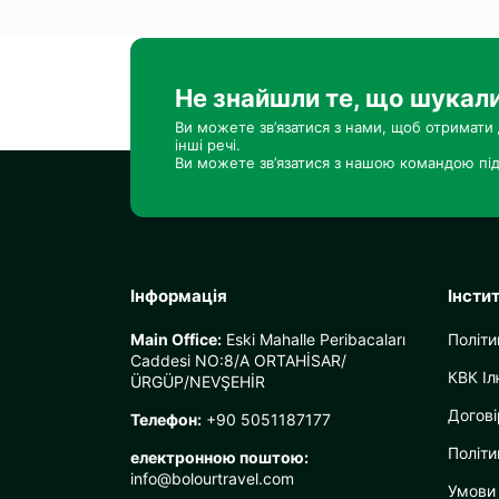
Не знайшли те, що шукал
Ви можете зв’язатися з нами, щоб отримати 
інші речі.
Ви можете зв’язатися з нашою командою під
Інформація
Інсти
Main Office:
Eski Mahalle Peribacaları
Політи
Caddesi NO:8/A ORTAHİSAR/
КВК Іл
ÜRGÜP/NEVŞEHİR
Догові
Телефон:
+90 5051187177
Політи
електронною поштою:
info@bolourtravel.com
Умови