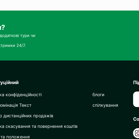
и?
додаткові тури чи
тримки 24/7.
туційний
Пі
ка конфіденційності
блоги
юмінація Текст
спілкування
р дистанційних продажів
Со
ка скасування та повернення коштів
 та положення