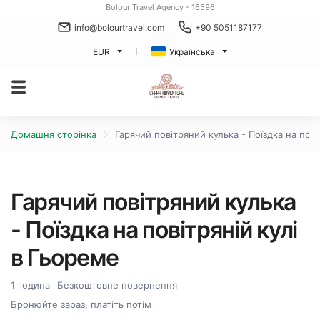
Bolour Travel Agency - 16596
info@bolourtravel.com
+90 5051187177
EUR
Українська
Домашня сторінка
Гарячий повітряний кулька - Поїздка на пові
Гарячий повітряний кулька
- Поїздка на повітряній кулі
в Гьореме
1 година
Безкоштовне повернення
Бронюйте зараз, платіть потім