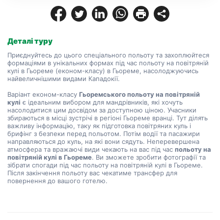
Деталі туру
Приєднуйтесь до цього спеціального польоту та захоплюйтеся 
формаціями в унікальних формах під час польоту на повітряній 
кулі в Гьореме (економ-класу) в Гьореме, насолоджуючись 
найвеличнішими видами Кападокії.
Варіант економ-класу 
Гьоремського польоту на повітряній 
кулі
 є ідеальним вибором для мандрівників, які хочуть 
насолодитися цим досвідом за доступною ціною. Учасники 
збираються в місці зустрічі в регіоні Гьореме вранці. Тут ділять 
важливу інформацію, таку як підготовка повітряних куль і 
брифінг з безпеки перед польотом. Потім водії та пасажири 
направляються до куль, на які вони сядуть. Неперевершена 
атмосфера та вражаючі види чекають на вас під час 
польоту на 
повітряній кулі в Гьореме
. Ви зможете зробити фотографії та 
зібрати спогади під час польоту на повітряній кулі в Гьореме. 
Після закінчення польоту вас чекатиме трансфер для 
повернення до вашого готелю.