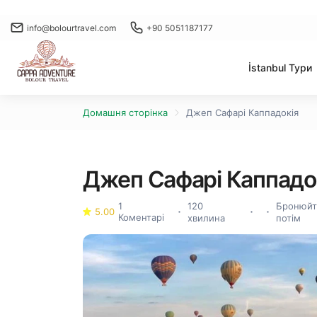
info@bolourtravel.com
+90 5051187177
İstanbul Тури
Домашня сторінка
Джеп Сафарі Каппадокія
Джеп Сафарі Каппадо
1
120
Бронюйте
5.00
Коментарі
хвилина
потім