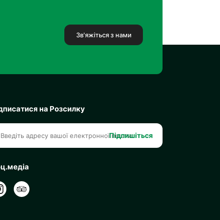
Зв'яжіться з нами
дписатися на Розсилку
Підпишіться
ц.медіа