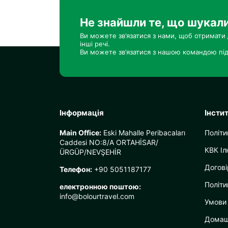
Не знайшли те, що шукал
Ви можете зв’язатися з нами, щоб отримати 
інші речі.
Ви можете зв’язатися з нашою командою під
Інформація
Інсти
Main Office:
Eski Mahalle Peribacaları
Політи
Caddesi NO:8/A ORTAHİSAR/
КВК Іл
ÜRGÜP/NEVŞEHİR
Догові
Телефон:
+90 5051187177
Політи
електронною поштою:
info@bolourtravel.com
Умови
Домаш