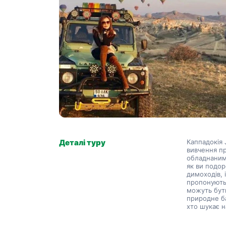
Деталі туру
Каппадокія 
вивчення пр
обладнаним
як ви подор
димоходів, 
пропонуютьс
можуть бути
природне ба
хто шукає н