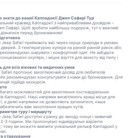
о знати до вашої Каппадокії Джеп Сафарі Тур
кальний краєвид Каппадокії з найпривабливим досвідом –
еп Сафарі. Щоб зробити найбільшу подорож, тут є важливі
 дізнатися перед бронюванням!
підготовка
и Jeep Safari приймають вас через серце природи в умовах
 дверей. З температурою кулера на ранній ранній ранок або
і рекомендуємо шарувати і комфортний одяг. Не забудьте
сонцезахисні окуляри, і міцне взуття для захисту від пилу і
ь для всіх вікових та медичних умов
 Safari пропонує захоплюючий досвід для любителів
Ми рекомендуємо консультувати з нами до бронювання. Для
вичай підійде екскурсія.
ото
 багато можливостей для захоплення посткардіальних
в Каппадокії. Наші напрями висвітлюють кращі місця для
ї, а деякі напрямки не дозволяють зупинитися, наша
забезпечить вам захоплення кращих кутів.
араметри туру і маршруту
 Jeep Safari доступні з ранку до заходу сонця і зазвичай
2-3 години. Ми пропонуємо індивідуальні варіанти
, тому ви можете вивчити унікальний рельєф Каппадокії у
час.
та страхування