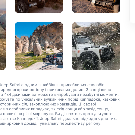
Jeep Safari є одним з найбільш привабливих способів 
иродної краси регіону і прихованих долин. З спеціально 
и 4х4 джипами ви можете випробувати незабутні моменти, 
ожуєте по унікальних вулканічних порід Каппадокії, казкових 
історичних сіл, захоплюючих краєвидів. Ці сафарі 
я в особливих випадках, як схід сонця або захід сонця, і 
 пошиті на різні маршрути. Ви дізнаєтесь про культурно-
гатство Каппадокії. Jeep Safari ідеально підходить для тих, 
аднирковий досвід і унікальну перспективу регіону.