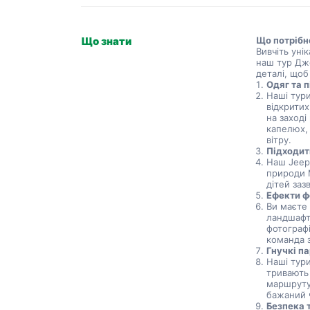
Що знати
Що потрібн
Вивчіть уні
наш тур Дж
деталі, щоб
Одяг та 
Наші тур
відкритих
на заход
капелюх, 
вітру.
Підходит
Наш Jeep
природи 
дітей заз
Ефекти ф
Ви маєте
ландшафті
фотографі
команда 
Гнучкі п
Наші тури
тривають 
маршруту
бажаний 
Безпека 