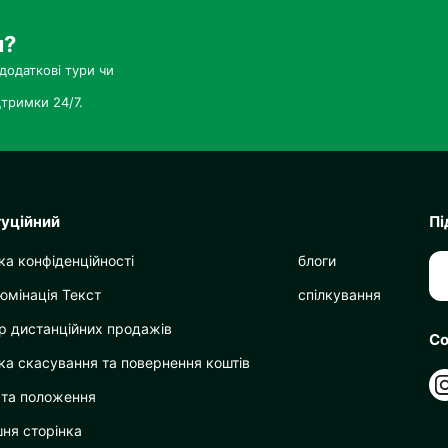
и?
додаткові тури чи
тримки 24/7.
туційний
Пі
ка конфіденційності
блоги
юмінація Текст
спілкування
р дистанційних продажів
Со
ка скасування та повернення коштів
 та положення
ня сторінка