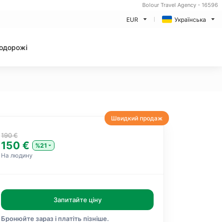
Bolour Travel Agency - 16596
EUR
Українська
одорожі
Швидкий продаж
190 €
150 €
%21
На людину
Запитайте ціну
Бронюйте зараз і платіть пізніше.