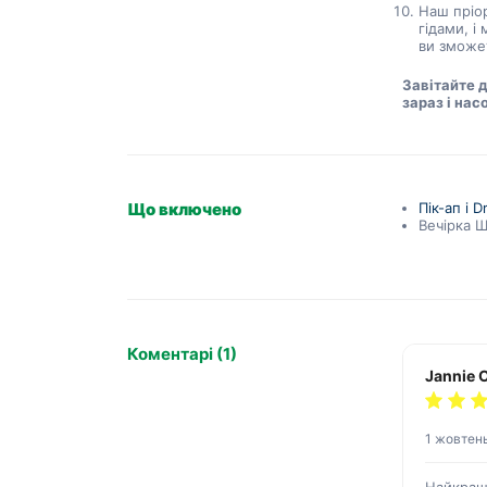
Наш пріор
гідами, і
ви зможе
Завітайте 
зараз і на
Що включено
Пік-ап і D
Вечірка 
Коментарі (1)
Jannie O
1 жовтен