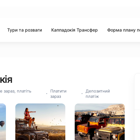
Тури та розваги
Каппадокія Трансфер
Форма плану п
кія
 зараз, платіть
Платити
Депозитний
зараз
платіж