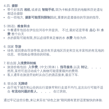
4.四.
摄影
带个好东西
相机
或者说
智能手机
因为卡帕多西亚的地貌和历史遗址
都适合摄影
在一些地方,
摄影可能受到限制
因此,重要的是遵循你的导游的指导。
5 (韩语).
粮食和水
午餐通常包括在伊拉拉河谷中并提供。 不过,最好还是带着
点心
和
水
费
整个白天
水的获取可能有限,所以必须带来足够的水
水费
与你为伴.
6. 国家
导游
绿色 巡回赛由导游带领,提供有关该地区历史和文化丰富性的有见地的
信息。 听指南会增强你的经验。
7. 联合国
入境费和转账
旅游价格包括:
入学费
, (中文(简体) ).
指导服务
,以及
转让
。 。 。 。
然而,某些可选活动或个人购物可能需要额外的费用.
客人通常在旅游开始时从自己的酒店接来,最后下车.
8. 联合国
无障碍
由于地下城市和山谷的出行道狭窄和行走道不均匀,这次出行可能不适
合
有流动问题的客人
。 。 。 。 在订房前,
通过牢记这些分数,来让来宾在"绿色之旅"期间拥有更舒适更愉快的体验.