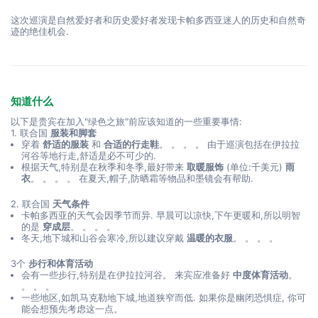
这次巡演是自然爱好者和历史爱好者发现卡帕多西亚迷人的历史和自然奇
迹的绝佳机会.
知道什么
以下是贵宾在加入"绿色之旅"前应该知道的一些重要事情:
1. 联合国
服装和脚套
穿着
舒适的服装
和
合适的行走鞋
。 。 。 。 由于巡演包括在伊拉拉
河谷等地行走,舒适是必不可少的.
根据天气,特别是在秋季和冬季,最好带来
取暖服饰
(单位:千美元)
雨
衣
。 。 。 。 在夏天,帽子,防晒霜等物品和墨镜会有帮助.
2. 联合国
天气条件
卡帕多西亚的天气会因季节而异. 早晨可以凉快,下午更暖和,所以明智
的是
穿成层
。 。 。 。
冬天,地下城和山谷会寒冷,所以建议穿戴
温暖的衣服
。 。 。 。
3个
步行和体育活动
会有一些步行,特别是在伊拉拉河谷。 来宾应准备好
中度体育活动
。
。 。 。
一些地区,如凯马克勒地下城,地道狭窄而低. 如果你是幽闭恐惧症, 你可
能会想预先考虑这一点。