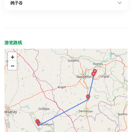
鸽子谷
游览路线
+
−