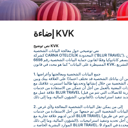
إضاءة KVK
نص توضيح KVK
نص توضيحي حول معالجة البيانات الشخصية
كشركة CARNA OTELCİLİK المحدودة (“BLUR TRAVEL”)، نحن نولي أقصى درجات الحساسية لأمان بياناتك الشخصية. مع هذا الوعي، نُولي، كجزء من BLUR TRAVEL، أهمية كبيرة لمعالجة وحفظ جميع أنواع 
البيانات الشخصية لجميع الأشخاص المرتبطين بسفر كابادوكيا وفقًا لقانون حماية البيانات الشخصية رقم 6698 (“قانون KVK”). مع الفهم الكامل لهذه المسؤولية، نقوم بمعالجة بياناتك الشخصية باعتبارنا "الجهة 
1. جمع البيانات الشخصية ومعالجتها وأغراضها
قد تختلف اعتمادًا على العلاقة بينك وبين BLUR TRAVEL؛ يمكن جمعها شفهيًا أو كتابيًا أو إلكترونيًا، من خلال طرق تلقائية أو غير تلقائية، من وحدات BLUR TRAVEL، المواقع 
شائها وتحديثها طالما استمرت علاقتك مع BLUR TRAVEL. يتم معالجة بياناتك 
الاستفادة من خدمات BLUR TRAVEL، والأمان القانوني والتجاري لـ BLUR TRAVEL والأشخاص الذين لديهم 
علاقة عمل مع BLUR TRAVEL (العمليات الإدارية للاتصالات التي تتم من قبل BLUR TRAVEL، الشروط المحددة في مواد 5 و6 من قانون KVK من أجل ضمان الأمان البدني ومراقبة المواقع، عملية الامتثال 
2. إلى من يمكن نقل البيانات الشخصية المعالجة ولأي غرض
تي تم جمعها؛ من أجل الاستفادة من خدمات BLUR TRAVEL، يتم العمل الضروري من قبل الوحدات التجارية المعنية، لضمان الأمان القانوني والتجاري لـ BLUR TRAVEL والأشخاص 
الذين لديهم علاقة تجارية مع BLUR TRAVEL (العمليات الإدارية للتواصل التي تتم عن طريق BLUR TRAVEL، وضمان الأمان البدني ومراقبة مواقع شركة CARNA OTELCİLİK المحدودة، عملية الامتثال القانونية، 
الشؤون المالية، وما إلى ذلك)، إلى شركائنا التجاريين، الموردين، المؤسسات العامة المخولة قانونياً والأفراد الخاصين، من أجل تحديد وتنفيذ استراتيجيات BLUR TRAVEL التجارية والتجارية وضمان تنفيذ سياسات 