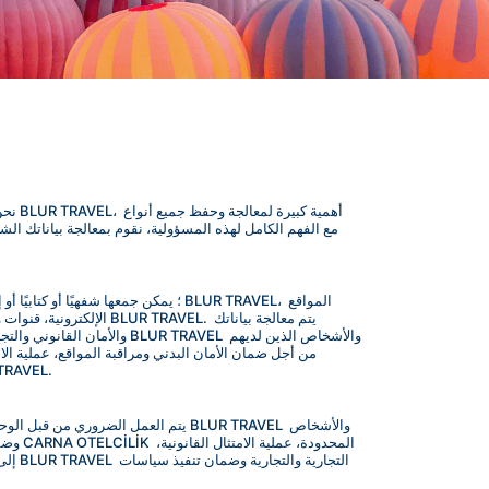
الإلكترونية، قنوات وس
القانوني، الشؤون المالية، وما إلى ذلك)، من أجل تحديد تنفيذ استراتيجيات VEL