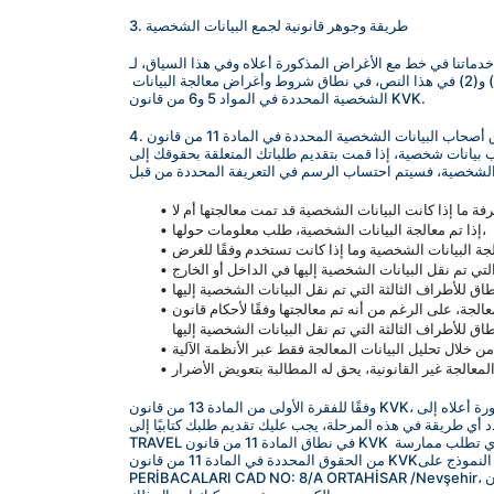
3. طريقة وجوهر قانونية لجمع البيانات الشخصية
 الأغراض المذكورة أعلاه وفي هذا السياق، لـ BLUR TRAVEL للوفاء بجميع 
مسؤولياتها التعاقدية والقانونية بدقة وكمال. يمكن معالجة بياناتك الشخصية التي تم جمعها لهذا السبب القانوني ونقلها للأغراض المحددة في المواد (1) و(2) في هذا النص، في نطاق شروط وأغراض معالجة البيانات 
الشخصية المحددة في المواد 5 و6 من قانون KVK.
، إذا قمت بتقديم طلباتك المتعلقة بحقوقك إلى BLUR TRAVEL باستخدام الطرق المحددة أدناه، ستقوم BLUR TRAVEL باستجابة الطلب مجانًا في غضون ثلاثين يومًا كحد أقصى، حسب 
إذا تم معالجة البيانات الشخصية، طلب معلومات حولها،
ا لأحكام قانون KVK والقوانين الأخرى ذات الصلة، وطلب إخطار المعاملة التي تتم في 
وفقًا للفقرة الأولى من المادة 13 من قانون KVK، يمكنك إرسال طلبك المتعلقة بممارسة حقوقك المذكورة أعلاه إلى BLUR TRAVEL كتابيًا أو بطرق أخرى تحددها مجلس حماية البيانات الشخصية. نظرًا لأن مجلس 
تقديم طلبك كتابيًا إلى BLUR TRAVEL وفقًا لقانون KVK. في هذا السياق، فإنه يتم شرح القنوات والإجراءات لتقديم طلبك كتابيًا إلى BLUR 
TRAVEL في نطاق المادة 11 من قانون KVK أدناه. يجب أن يتضمن طلبك، بما في ذلك المعلومات الضرورية لتحديد هويتك من أجل ممارسة حقوقك المذكورة أعلاه، وتفسيراتك المتعلقة بحقك الذي تطلب ممارسة 
من الحقوق المحددة في المادة 11 من قانون KVK؛ ملء النموذج على www.khas.edu.tr وإرسال نسخة موقعة إلى 'شركة CARNA OTELCİLİK المحدودة. يمكنك إرسال مستندات هويتك شخصيًا إلى العنوان: 
PERİBACALARI CAD NO: 8/A ORTAHİSAR /Nevşehir، أو إرسالها عبر كاتب العدل أو الطرق الأخرى المحددة في قانون KVK، أو إرسال النموذج ذي الصلة إلى sky@travel-cappadocia.com بتوقيع 