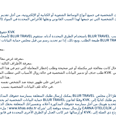
شخصية في جميع أنواع الوسائط الشفوية أو الكتابية أو الإلكترونية، من أجل تقديم خدماتنا في خط مع
4. حقوق أصحاب البيانات الشخصية المحددة في المادة 11 من قانون KVK
كأصحاب بيانات شخصية
معرفة ما إذا كانت البيانات الشخصية قد تمت معالجتها أم لا،
معرفة غرض معالجة البيانات الشخصية وما إذا كانت تستخدم وفقًا للغرض،
معرفة الأطراف الثالثة التي تم نقل البيانات الشخصية إليها في الداخل أو الخارج،
طلب حذف أو تدمير البيانات الشخصية في حالة زوال الأسباب التي تتطلب المعالجة، على الرغم من أنه تم معالجتها وفقً
هذا النطاق للأطراف الثالثة التي تم نقل البيانات الشخصية إليها،
اعتراض على ظهور نتيجة ضد الشخص نفسه من خلال تحليل البيانات المعالجة فقط عبر الأنظمة الآلية،
في حالة تلف البيانات الشخصية بسبب المعالجة غير القانونية، يحق له المطالبة بتعويض الأضرار.
حماية البيانات الشخصية لم يحدد أي طريقة في هذه المرحلة، يجب عليك 