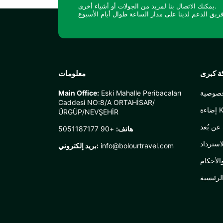
يمكنك الاتصال بنا لمزيد من الجولات أو أشياء أخرى.
 كبرى
معلومات
خصوصية
Eski Mahalle Peribacaları
Main Office:
Caddesi NO:8/A ORTAHİSAR/
KVK
ÜRGÜP/NEVŞEHİR
عن بُعد
هاتف:
+90 5051187177
استرداد
info@bolourtravel.com
بريد إلكتروني:
لأحكام
لرئيسية