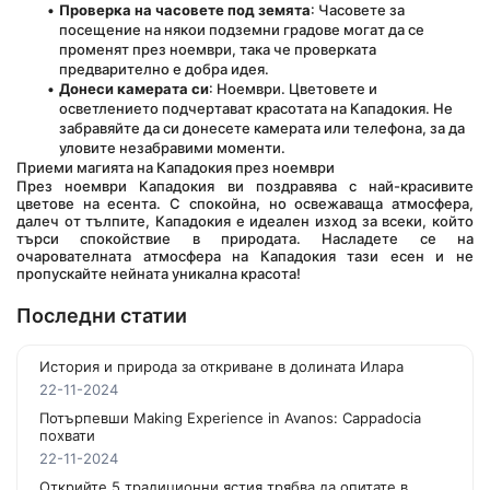
Проверка на часовете под земята
: Часовете за 
посещение на някои подземни градове могат да се 
променят през ноември, така че проверката 
предварително е добра идея.
Донеси камерата си
: Ноември. Цветовете и 
осветлението подчертават красотата на Кападокия. Не 
забравяйте да си донесете камерата или телефона, за да 
уловите незабравими моменти.
Приеми магията на Кападокия през ноември
През ноември Кападокия ви поздравява с най-красивите 
цветове на есента. С спокойна, но освежаваща атмосфера, 
далеч от тълпите, Кападокия е идеален изход за всеки, който 
търси спокойствие в природата. Насладете се на 
очарователната атмосфера на Кападокия тази есен и не 
пропускайте нейната уникална красота!
Последни статии
История и природа за откриване в долината Илара
22-11-2024
Потърпевши Making Experience in Avanos: Cappadocia
похвати
22-11-2024
Открийте 5 традиционни ястия трябва да опитате в