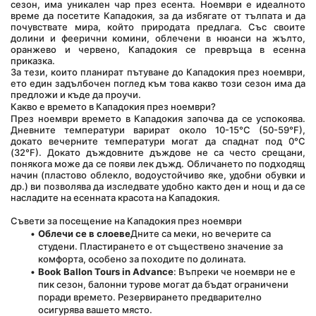
сезон, има уникален чар през есента. Ноември е идеалното 
време да посетите Кападокия, за да избягате от тълпата и да 
почувствате мира, който природата предлага. Със своите 
долини и феерични комини, облечени в нюанси на жълто, 
оранжево и червено, Кападокия се превръща в есенна 
приказка.
За тези, които планират пътуване до Кападокия през ноември, 
ето един задълбочен поглед към това какво този сезон има да 
предложи и къде да проучи.
Какво е времето в Кападокия през ноември?
През ноември времето в Кападокия започва да се успокоява. 
Дневните температури варират около 10-15°C (50-59°F), 
докато вечерните температури могат да спаднат под 0°C 
(32°F). Докато дъждовните дъждове не са често срещани, 
понякога може да се появи лек дъжд. Обличането по подходящ 
начин (пластово облекло, водоустойчиво яке, удобни обувки и 
др.) ви позволява да изследвате удобно както ден и нощ и да се 
насладите на есенната красота на Кападокия.
Съвети за посещение на Кападокия през ноември
Облечи се в слоеве
Дните са меки, но вечерите са 
студени. Пластирането е от съществено значение за 
комфорта, особено за походите по долината.
Book Ballon Tours in Advance
: Въпреки че ноември не е 
пик сезон, балонни турове могат да бъдат ограничени 
поради времето. Резервирането предварително 
осигурява вашето място.