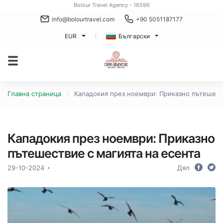
Bolour Travel Agency - 16596
info@bolourtravel.com
+90 5051187177
EUR
Български
Главна страница
Кападокия през ноември: Приказно пътешеств
Кападокия през ноември: Приказно
пътешествие с магията на есента
29-10-2024
Дял