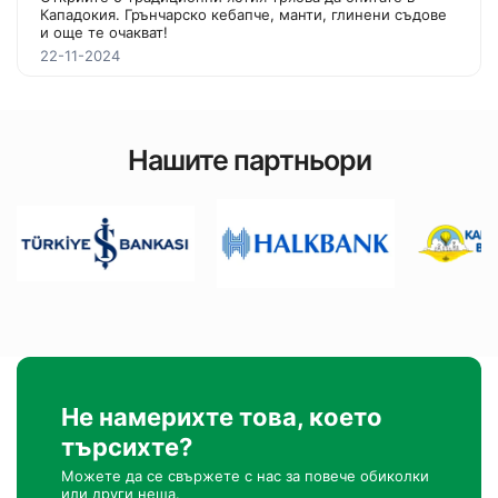
Кападокия. Грънчарско кебапче, манти, глинени съдове
и още те очакват!
22-11-2024
Нашите партньори
Не намерихте това, което
търсихте?
Можете да се свържете с нас за повече обиколки
или други неща.