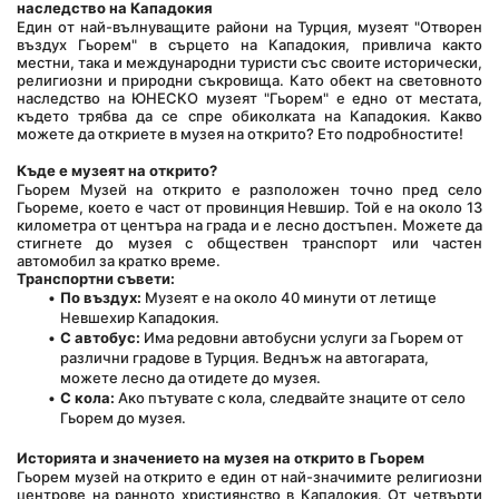
наследство на Кападокия
Един от най-вълнуващите райони на Турция, музеят "Отворен 
въздух Гьорем" в сърцето на Кападокия, привлича както 
местни, така и международни туристи със своите исторически, 
религиозни и природни съкровища. Като обект на световното 
наследство на ЮНЕСКО музеят "Гьорем" е едно от местата, 
където трябва да се спре обиколката на Кападокия. Какво 
можете да откриете в музея на открито? Ето подробностите!
Къде е музеят на открито?
Гьорем Музей на открито е разположен точно пред село 
Гьореме, което е част от провинция Невшир. Той е на около 13 
километра от центъра на града и е лесно достъпен. Можете да 
стигнете до музея с обществен транспорт или частен 
автомобил за кратко време.
Транспортни съвети:
По въздух:
 Музеят е на около 40 минути от летище 
Невшехир Кападокия.
С автобус:
 Има редовни автобусни услуги за Гьорем от 
различни градове в Турция. Веднъж на автогарата, 
можете лесно да отидете до музея.
С кола:
 Ако пътувате с кола, следвайте знаците от село 
Гьорем до музея.
Историята и значението на музея на открито в Гьорем
Гьорем музей на открито е един от най-значимите религиозни 
центрове на ранното християнство в Кападокия. От четвърти 