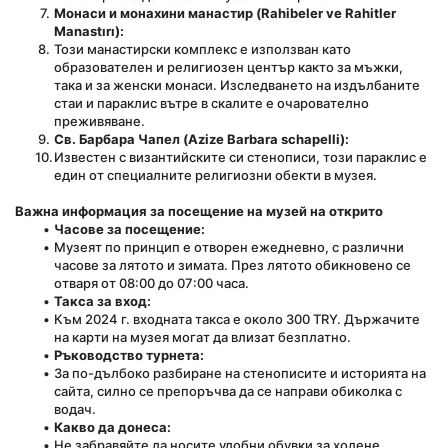
Монаси и монахини манастир (Rahibeler ve Rahitler 
Manastırı):
Този манастирски комплекс е използван като 
образователен и религиозен център както за мъжки, 
така и за женски монаси. Изследването на издълбаните 
стаи и параклис вътре в скалите е очарователно 
преживяване.
Св. Барбара Чапел (Azize Barbara schapelli):
Известен с византийските си стенописи, този параклис е 
един от специалните религиозни обекти в музея.
Важна информация за посещение на музей на открито
Часове за посещение:
Музеят по принцип е отворен ежедневно, с различни 
часове за лятото и зимата. През лятото обикновено се 
отваря от 08:00 до 07:00 часа.
Такса за вход:
Към 2024 г. входната такса е около 300 TRY. Държачите 
на карти на музея могат да влизат безплатно.
Ръководство турнета:
За по-дълбоко разбиране на стенописите и историята на 
сайта, силно се препоръчва да се направи обиколка с 
водач.
Какво да донеса:
Не забравяйте да носите удобни обувки за ходене, 