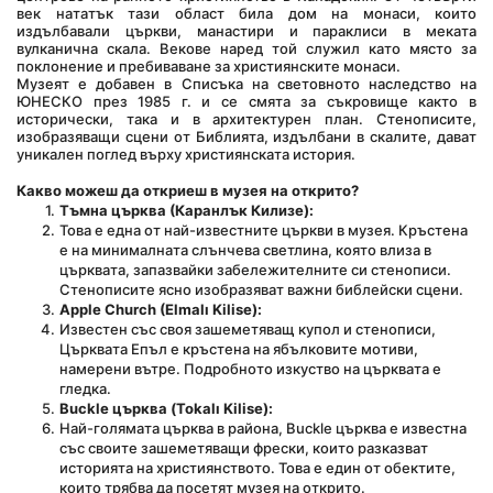
век нататък тази област била дом на монаси, които 
издълбавали църкви, манастири и параклиси в меката 
вулканична скала. Векове наред той служил като място за 
поклонение и пребиваване за християнските монаси.
Музеят е добавен в Списъка на световното наследство на 
ЮНЕСКО през 1985 г. и се смята за съкровище както в 
исторически, така и в архитектурен план. Стенописите, 
изобразяващи сцени от Библията, издълбани в скалите, дават 
уникален поглед върху християнската история.
Какво можеш да откриеш в музея на открито?
Тъмна църква (Каранлък Килизе):
Това е една от най-известните църкви в музея. Кръстена 
е на минималната слънчева светлина, която влиза в 
църквата, запазвайки забележителните си стенописи. 
Стенописите ясно изобразяват важни библейски сцени.
Apple Church (Elmalı Kilise):
Известен със своя зашеметяващ купол и стенописи, 
Църквата Епъл е кръстена на ябълковите мотиви, 
намерени вътре. Подробното изкуство на църквата е 
гледка.
Buckle църква (Tokalı Kilise):
Най-голямата църква в района, Buckle църква е известна 
със своите зашеметяващи фрески, които разказват 
историята на християнството. Това е един от обектите, 
които трябва да посетят музея на открито.