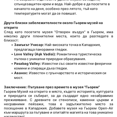
слънцезащитен крем и вода. Най-добре е да посетите в 
началото на деня, особено през лятото, тъй като 
температурите могат да се повишат.
Други близки забележителности около Гьорем музей на 
открито
След като посетите музея "Отворен въздух" в Гьорем, има 
няколко други пленителни места, които да разгледате в 
близост:
Замъкът Учисар:
 Най-високата точка в Кападокия, 
предлагаща панорамни гледки.
Love Valley (Aşk Vadisi):
 Романтична туристическа 
пътека с уникални природни образувания.
Pasabag Valley:
 Известни със своите известни феерични 
комини и спиращи дъха гледки.
Аванос:
 Известен с грънчарството и историческия си 
мост.
Заключение: Пътуване през времето в музея "Гьорем"
Гьорем Музей на открито е място, където историята, културата 
и природата се събират, за да създадат едно незабравимо 
преживяване. С древните си стенописи, каменни църкви и 
несравними пейзажи, това е задължително място за 
посещение в Кападокия. Добавете музея на Гьорем Open-Air 
към маршрута за пътуване и опитайте магията на това уникално 
наследство!