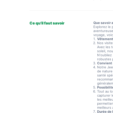
Ce qu'il faut savoir
Que savoir 
Explorez le 
aventureuse 
voyage, voic
Vêtements
Nos visit
Avec les 
soleil, n
N'oubliez
robustes 
Convient 
Notre Jee
de nature
santé spé
recommand
généralem
Possibili
Tout au l
capturer 
les meill
permetten
meilleurs 
Durée de l