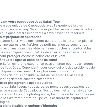
avant votre cappadoce Jeep Safari Tour
paysage unique de Cappadocia avec l'expérience la plus
– notre visite Jeep Safari. Pour profiter au maximum de votre
i quelques détails importants à savoir avant de réserver!
 et préparation appropriés
es Jeep Safari vous emmènent au cœur de la nature en plein air.
températures plus fraîches au petit matin ou au coucher du
ous recommandons des vêtements en couches et confortables.
 pas un chapeau, des lunettes de soleil et des chaussures
pour protéger contre la poussière et le vent.
à tous les âges et conditions de santé
p Safari offre une expérience passionnante pour les amateurs
 de tous âges. Cependant, pour ceux qui ont des problèmes de
cifiques ou des sensibilités physiques, nous vous
ons de nous consulter avant de réserver. La visite est
ent également adaptée aux enfants.
tés de photographie spectaculaires
ong du Safari Jeep, vous aurez de nombreuses occasions de
les paysages de Cappadocia. Nos guides mettent en évidence
eurs endroits pour la photographie; bien que certaines zones ne
t pas d'arrêter, notre équipe vous assurera de capturer les
angles.
a visite flexible et options d'itinéraire