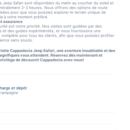
s Jeep Safari sont disponibles du matin au coucher du soleil et
néralement 2-3 heures. Nous offrons des options de route
isées pour que vous puissiez explorer le terrain unique de
a à votre moment préféré.
et assurance
rité est notre priorité. Nos visites sont guidées par des
s et des guides expérimentés, et nous fournissons une
complète pour tous les clients, afin que vous puissiez profiter
rience sans soucis.
visite Cappadocia Jeep Safari, une aventure inoubliable et des
gnifiques vous attendent. Réservez dès maintenant et
 privilège de découvrir Cappadocia avec nous!
charge et dépôt
Champagne