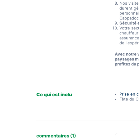
Nos visite
durent gé
personnal
Cappadoci
Sécurité 
Votre sécu
chauffeur
assurance 
de l'expé
Avec notre 
paysages ma
profitez du
Ce qui est inclu
Prise en 
Fête du 
commentaires (1)