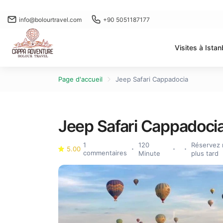
info@bolourtravel.com
+90 5051187177
Visites à Istan
Page d'accueil
Jeep Safari Cappadocia
Jeep Safari Cappadoci
1
120
Réservez 
5.00
commentaires
Minute
plus tard