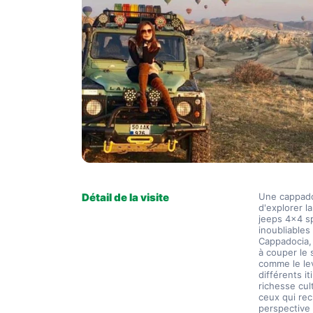
Détail de la visite
Une cappadoc
d'explorer l
jeeps 4x4 s
inoubliables
Cappadocia, 
à couper le 
comme le lev
différents i
richesse cul
ceux qui rec
perspective 