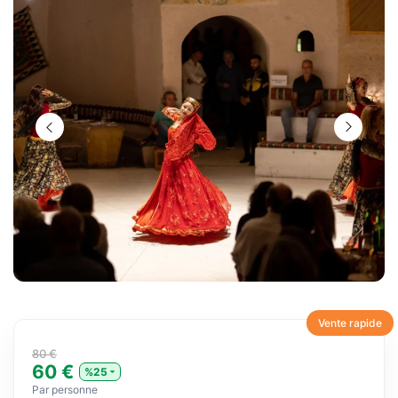
Vente rapide
80 €
60 €
%25
Par personne