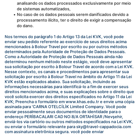
analisando os dados processados exclusivamente por meio 
de sistemas automatizados,
No caso de os dados pessoais serem danificados devido a 
processamento ilícito, ter o direito de exigir a compensação 
do dano.
Nos termos do parágrafo 1 do Artigo 13 da Lei KVK, você pode 
enviar seu pedido referente ao exercício de seus direitos acima 
mencionados à Bolour Travel por escrito ou por outros métodos 
determinados pela Autoridade de Proteção de Dados Pessoais. 
Como a Autoridade de Proteção de Dados Pessoais ainda não 
determinou nenhum método neste estágio, você deve apresentar 
sua solicitação por escrito à Bolour Travel de acordo com a Lei KVK. 
Nesse contexto, os canais e procedimentos para apresentar sua 
solicitação por escrito à Bolour Travel no âmbito do Artigo 11 da Lei 
KVK estão explicados abaixo. Sua solicitação, incluindo as 
informações necessárias para identificá-lo a fim de exercer seus 
direitos mencionados acima, e suas explicações sobre o direito que 
você solicita exercer dos direitos especificados no Artigo 11 da Lei 
KVK; Preencha o formulário em www.khas.edu.tr e envie uma cópia 
assinada para 'CARNA OTELCİLİK Limited Company. Você pode 
enviar pessoalmente seus documentos de identidade para o 
endereço PERİBACALARI CAD NO:8/A ORTAHİSAR /Nevşehir, 
enviá-los via cartório ou outros métodos especificados na Lei KVK, 
ou enviar o formulário relevante para sky@travel-cappadocia.com 
com assinatura eletrônica segura. você pode enviar