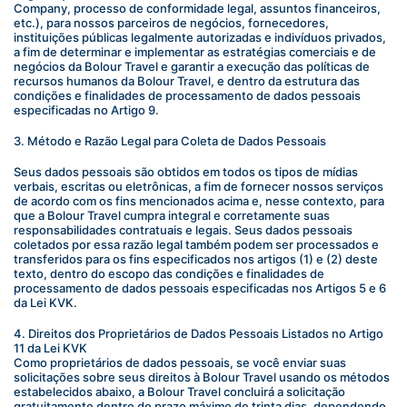
Company, processo de conformidade legal, assuntos financeiros, 
etc.), para nossos parceiros de negócios, fornecedores, 
instituições públicas legalmente autorizadas e indivíduos privados, 
a fim de determinar e implementar as estratégias comerciais e de 
negócios da Bolour Travel e garantir a execução das políticas de 
recursos humanos da Bolour Travel, e dentro da estrutura das 
condições e finalidades de processamento de dados pessoais 
especificadas no Artigo 9.
3. Método e Razão Legal para Coleta de Dados Pessoais
Seus dados pessoais são obtidos em todos os tipos de mídias 
verbais, escritas ou eletrônicas, a fim de fornecer nossos serviços 
de acordo com os fins mencionados acima e, nesse contexto, para 
que a Bolour Travel cumpra integral e corretamente suas 
responsabilidades contratuais e legais. Seus dados pessoais 
coletados por essa razão legal também podem ser processados e 
transferidos para os fins especificados nos artigos (1) e (2) deste 
texto, dentro do escopo das condições e finalidades de 
processamento de dados pessoais especificadas nos Artigos 5 e 6 
da Lei KVK.
4. Direitos dos Proprietários de Dados Pessoais Listados no Artigo 
11 da Lei KVK
Como proprietários de dados pessoais, se você enviar suas 
solicitações sobre seus direitos à Bolour Travel usando os métodos 
estabelecidos abaixo, a Bolour Travel concluirá a solicitação 
gratuitamente dentro do prazo máximo de trinta dias, dependendo 