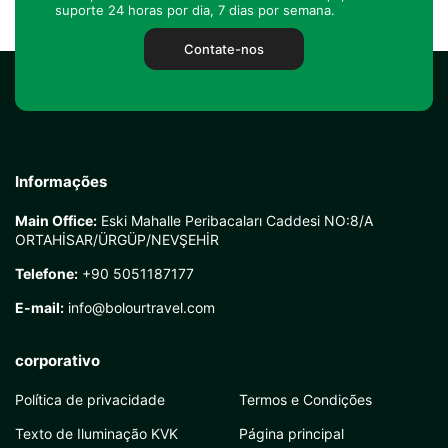
suporte 24 horas por dia, 7 dias por semana.
Contate-nos
Informações
Main Office:
Eski Mahalle Peribacaları Caddesi NO:8/A
ORTAHİSAR/ÜRGÜP/NEVŞEHİR
Telefone:
+90 5051187177
E-mail:
info@bolourtravel.com
corporativo
Política de privacidade
Termos e Condições
Texto de Iluminação KVK
Página principal