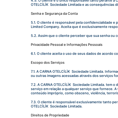
4.5. O cliente é o único responsável tanto perante a
OTELCİLİK  Sociedade Limitada e as consequências di
Senha e Segurança da Conta
5.1. O cliente é responsável pela confidencialidade e
Limited Company. Aceita que é exclusivamente respo
5.2. Assim que o cliente perceber que sua senha ou c
Privacidade Pessoal e Informações Pessoais
6.1. O cliente aceita o uso de seus dados de acordo 
Escopo dos Serviços
7.1. A CARNA OTELCİLİK  Sociedade Limitada. Informaç
ou outras imagens acessadas através dos serviços f
7.2. A CARNA OTELCİLİK  Sociedade Limitada. tem o dir
serviço em relação a qualquer serviço que fornece. A
conteúdo impróprio, como obsceno, violência, terrori
7.3. O cliente é responsável exclusivamente tanto pe
OTELCİLİK  Sociedade Limitada.
Direitos de Propriedade