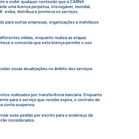
mente e exibir qualquer conteúdo que a CARNA 
de uma licença perpétua, irrevogável, mundial, 
İK  exiba, distribua e promova os serviços.
do para outras empresas, organizações e indivíduos 
iferentes mídias, enquanto realiza as etapas 
nhece e concorda que esta licença permite o uso 
ceber essas atualizações no âmbito dos serviços 
ntos realizados por transferência bancária. Enquanto 
ente para o serviço que recebe expira, o contrato de 
ua conta suspensa.
viar esse pedido por escrito para o endereço da 
erão considerados.