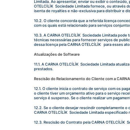
Limitada. Ao apresentar, enviar ou exibir o conteúdo, 
OTELCİLİK  Sociedade Limitada fornece, ou através do
isenta de royalties e não-exclusiva para distribuir e 
10.2. O cliente concorda que a referida licença conc
com os quais está relacionado para serviços conjunto
10.3. A CARNA OTELCİLİK  Sociedade Limitada pode tran
técnicas necessárias para fornecer serviços de publi
dessa licença pela CARNA OTELCİLİK   para esses ato
Atualizações de Software
11.1. A CARNA OTELCİLİK  Sociedade Limitada atualiza
prestados.
Rescisão do Relacionamento do Cliente com a CARNA
12.1. O cliente inicia o contrato de serviço com os 
o cliente tiver um orçamento ativo para o serviço rec
serviço é suspenso. Se o cliente realizar um pagame
12.2. Se o cliente desejar rescindir completamente o
CARNA OTELCİLİK  Sociedade Limitada especificado no 
12.3. Rescisão do Contrato pela CARNA OTELCİLİK  S