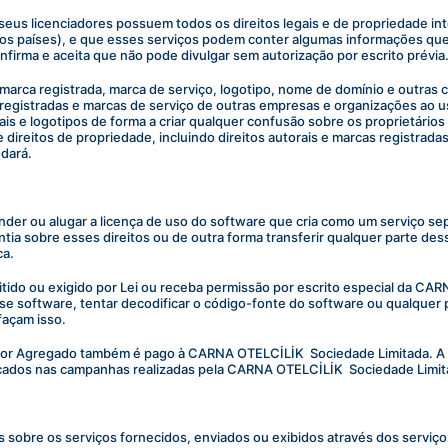
seus licenciadores possuem todos os direitos legais e de propriedade in
ros países), e que esses serviços podem conter algumas informações que
irma e aceita que não pode divulgar sem autorização por escrito prévia
, marca registrada, marca de serviço, logotipo, nome de domínio e outras 
egistradas e marcas de serviço de outras empresas e organizações ao us
ais e logotipos de forma a criar qualquer confusão sobre os proprietários
ireitos de propriedade, incluindo direitos autorais e marcas registradas,
dará.
er ou alugar a licença de uso do software que cria como um serviço sep
arantia sobre esses direitos ou de outra forma transferir qualquer parte d
ca.
ido ou exigido por Lei ou receba permissão por escrito especial da CAR
esse software, tentar decodificar o código-fonte do software ou qualquer 
façam isso.
alor Agregado também é pago à CARNA OTELCİLİK  Sociedade Limitada. A 
dicados nas campanhas realizadas pela CARNA OTELCİLİK  Sociedade Limit
eitos sobre os serviços fornecidos, enviados ou exibidos através dos serv