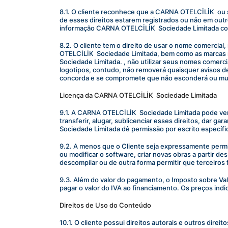
8.1. O cliente reconhece que a CARNA OTELCİLİK  ou 
de esses direitos estarem registrados ou não em out
informação CARNA OTELCİLİK  Sociedade Limitada conf
8.2. O cliente tem o direito de usar o nome comercial
OTELCİLİK  Sociedade Limitada, bem como as marcas r
Sociedade Limitada. , não utilizar seus nomes comerci
logotipos, contudo, não removerá quaisquer avisos de d
concorda e se compromete que não esconderá ou mu
Licença da CARNA OTELCİLİK  Sociedade Limitada
9.1. A CARNA OTELCİLİK  Sociedade Limitada pode vend
transferir, alugar, sublicenciar esses direitos, dar g
Sociedade Limitada dê permissão por escrito específi
9.2. A menos que o Cliente seja expressamente permit
ou modificar o software, criar novas obras a partir d
descompilar ou de outra forma permitir que terceiros 
9.3. Além do valor do pagamento, o Imposto sobre V
pagar o valor do IVA ao financiamento. Os preços in
Direitos de Uso do Conteúdo
10.1. O cliente possui direitos autorais e outros dir