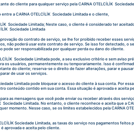
ante do cliente para qualquer serviço pela CARNA OTELCİLİK  Sociedade
 entre a CARNA OTELCİLİK  Sociedade Limitada e o cliente,
  Sociedade Limitada; Neste caso, o cliente é considerado ter aceitado e
LİK  Sociedade Limitada 
aprovação do contrato de serviço, se lhe for proibido receber esses serviço
ços, não poderá usar este contrato de serviço. Se isso for detectado, o se
o pode ser responsabilizada por qualquer perda ou dano do cliente.
LİK  Sociedade Limitada pode, a seu exclusivo critério e sem aviso prévi
a os usuários, permanentemente ou temporariamente. Isso é confirmado e 
nte do cliente; reserva-se o direito de fazer alterações, parar e pausar 
arar de usar os serviços.
edade Limitada pode bloquear o acesso do cliente à sua conta. Por essa 
tro conteúdo contido em sua conta. Essa situação é aprovada e aceita pel
a para as mensagens que você pode enviar ou receber através dos serviço
 Sociedade Limitada. No entanto, o cliente reconhece e aceita que a C
qualquer momento. Nesse caso, se os limites estabelecidos pela CARNA OT
CİLİK Sociedade Limitada, as taxas do serviço nos pagamentos feitos pelo
 aprovada e aceita pelo cliente.