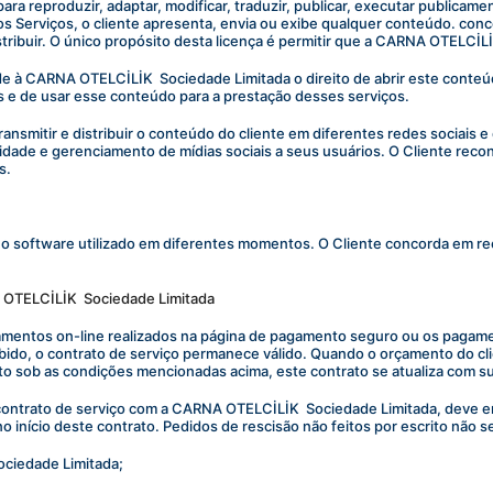
para reproduzir, adaptar, modificar, traduzir, publicar, executar publica
s Serviços, o cliente apresenta, envia ou exibe qualquer conteúdo. conce
distribuir. O único propósito desta licença é permitir que a CARNA OTELCİL
ede à CARNA OTELCİLİK  Sociedade Limitada o direito de abrir este conteú
s e de usar esse conteúdo para a prestação desses serviços.
smitir e distribuir o conteúdo do cliente em diferentes redes sociais e d
cidade e gerenciamento de mídias sociais a seus usuários. O Cliente reco
s.
 o software utilizado em diferentes momentos. O Cliente concorda em re
 OTELCİLİK  Sociedade Limitada
pagamentos on-line realizados na página de pagamento seguro ou os pagame
ebido, o contrato de serviço permanece válido. Quando o orçamento do cli
nto sob as condições mencionadas acima, este contrato se atualiza com s
 contrato de serviço com a CARNA OTELCİLİK  Sociedade Limitada, deve en
início deste contrato. Pedidos de rescisão não feitos por escrito não s
ociedade Limitada;