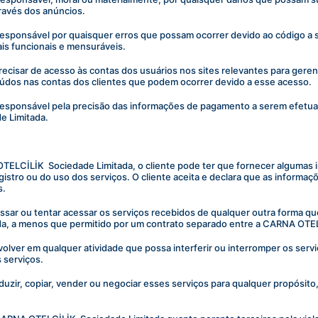
través dos anúncios.
sponsável por quaisquer erros que possam ocorrer devido ao código a ser 
ais funcionais e mensuráveis.
ecisar de acesso às contas dos usuários nos sites relevantes para gere
údos nas contas dos clientes que podem ocorrer devido a esse acesso.
esponsável pela precisão das informações de pagamento a serem efetuada
e Limitada.
 OTELCİLİK  Sociedade Limitada, o cliente pode ter que fornecer alguma
istro ou do uso dos serviços. O cliente aceita e declara que as informa
s.
r ou tentar acessar os serviços recebidos de qualquer outra forma que n
a, a menos que permitido por um contrato separado entre a CARNA OTEL
olver em qualquer atividade que possa interferir ou interromper os ser
 serviços.
uzir, copiar, vender ou negociar esses serviços para qualquer propósito