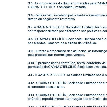
3.5. As informações do cliente fornecidas pela CARN
CARNA OTELCİLİK  Sociedade Limitada.
3.6. Cada serviço recebido pelo cliente é avaliado de
direito ou pagamento retroativo.
3.7. A CARNA OTELCİLİK  Sociedade Limitada fornece 
ser responsabilizada por alterações nas políticas e c
3.8. A CARNA OTELCİLİK  Sociedade Limitada não é obr
aos clientes. Reserva-se o direito de utilizá-los.
3.9. Durante a preparação dos anúncios, as informaç
pela precisão das informações verbais.
3.10. É proibido usar o conteúdo, texto, conteúdo v
permissão da CARNA OTELCİLİK  Sociedade Limitada.
3.11. A CARNA OTELCİLİK  Sociedade Limitada não é re
3.12. A CARNA OTELCİLİK  Sociedade Limitada não é r
o conteúdo desses sites.
3.13. A CARNA OTELCİLİK  Sociedade Limitada não é re
anúncios repetidamente e a ativação dos anúncios de
3.14. A CARNA OTELCİLİK  Sociedade Limitada não é r