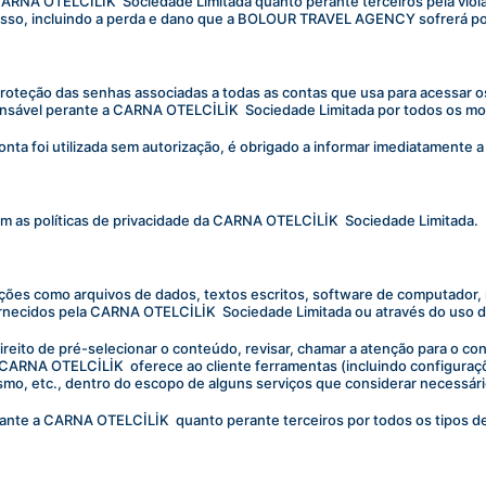
 CARNA OTELCİLİK  Sociedade Limitada quanto perante terceiros pela vio
sso, incluindo a perda e dano que a BOLOUR TRAVEL AGENCY sofrerá por 
 proteção das senhas associadas a todas as contas que usa para acessar 
nsável perante a CARNA OTELCİLİK  Sociedade Limitada por todos os mo
onta foi utilizada sem autorização, é obrigado a informar imediatamente
com as políticas de privacidade da CARNA OTELCİLİK  Sociedade Limitada.
ões como arquivos de dados, textos escritos, software de computador, m
ornecidos pela CARNA OTELCİLİK  Sociedade Limitada ou através do uso 
eito de pré-selecionar o conteúdo, revisar, chamar a atenção para o conte
 CARNA OTELCİLİK  oferece ao cliente ferramentas (incluindo configuraçõ
smo, etc., dentro do escopo de alguns serviços que considerar necessári
rante a CARNA OTELCİLİK  quanto perante terceiros por todos os tipos de