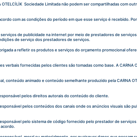
A OTELCİLİK  Sociedade Limitada não podem ser compartilhadas com outro
 acordo com as condições do período em que esse serviço é recebido. Por 
serviços de publicidade na internet por meio de prestadores de serviço
ondições de serviço dos prestadores de serviços.
igada a refletir os produtos e serviços do orçamento promocional oferec
ões verbais fornecidas pelos clientes são tomadas como base. A CARNA O
isual, conteúdo animado e conteúdo semelhante produzido pela CARNA OTE
sponsável pelos direitos autorais do conteúdo do cliente.
esponsável pelos conteúdos dos canais onde os anúncios visuais são pub
sponsável pelo sistema de código fornecido pelo prestador de serviços d
 acordo.
esponsável, moral ou materialmente, por quaisquer danos que possam sur