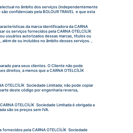
telectual no âmbito dos serviços (independentemente 
 são confidenciais pela BOLOUR TRAVEL  e que esta 
.
características da marca identificadora da CARNA 
ar os serviços fornecidos pela CARNA OTELCİLİK  
 ou usuários autorizados dessas marcas, títulos ou 
 além de ou incluídos no âmbito desses serviços. , 
arado para seus clientes. O Cliente não pode 
esses direitos, a menos que a CARNA OTELCİLİK  
NA OTELCİLİK  Sociedade Limitada; não pode copiar 
parte deste código por engenharia reversa, 
CARNA OTELCİLİK  Sociedade Limitada é obrigada a 
ada são os preços sem IVA.
iços fornecidos pela CARNA OTELCİLİK  Sociedade 