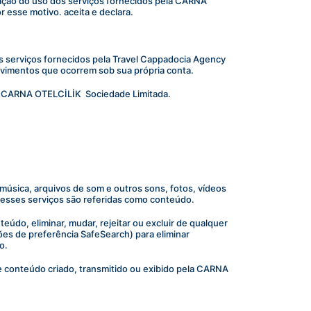
lação do uso dos serviços fornecidos pela CARNA 
esse motivo. aceita e declara.
os serviços fornecidos pela Travel Cappadocia Agency 
vimentos que ocorrem sob sua própria conta.
 a CARNA OTELCİLİK  Sociedade Limitada.
úsica, arquivos de som e outros sons, fotos, vídeos 
desses serviços são referidas como conteúdo.
údo, eliminar, mudar, rejeitar ou excluir de qualquer 
es de preferência SafeSearch) para eliminar 
o.
 conteúdo criado, transmitido ou exibido pela CARNA 