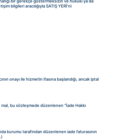
rhangi bir gerekçe göstermeksizin ve hukuki ya da 
m bilgileri aracılığıyla SATIŞ YERİ'ni 
ının onayı ile hizmetin ifasına başlandığı, ancak iptal 
ı ve mal, bu sözleşmede düzenlenen "İade Hakkı 
ında kurumu tarafından düzenlenen iade faturasının 
.)