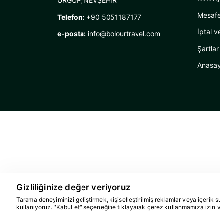
ÜRGÜP/NEVŞEHİR
Mesafe
Telefon:
+90 5051187177
İptal v
e-posta:
info@bolourtravel.com
Şartlar
Anasay
Gizliliğinize değer veriyoruz
Tarama deneyiminizi geliştirmek, kişiselleştirilmiş reklamlar veya içerik s
kullanıyoruz. "Kabul et" seçeneğine tıklayarak çerez kullanmamıza izin 