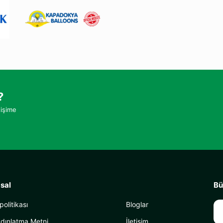
?
tişime
sal
Bü
 politikası
Bloglar
dınlatma Metni
İletişim