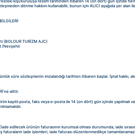
resteki kişi/kuruluşa teslim tarihinden itibaren 14 (on dört) gün içinde he
meden dönme hakkını kullanabilir, bunun için ALICI aşağıda yer alan iletişi
BİLGİLERİ:
eti (BOLOUR TURİZM AJC)
R /Nevşehir
ünlük süre sözleşmenin imzalandığı tarihten itibaren başlar. İptal hakkı, alıc
'ne aittir.
ildirim kayıtlı posta, faks veya e-posta ile 14 (on dört) gün içinde yapılmal
ılmamalıdır.
, (İade edilecek ürünün faturasının kurumsal olması durumunda, iade sıras
faturaların iade işlemleri, iade faturası düzenlenmedikçe tamamlanamaz