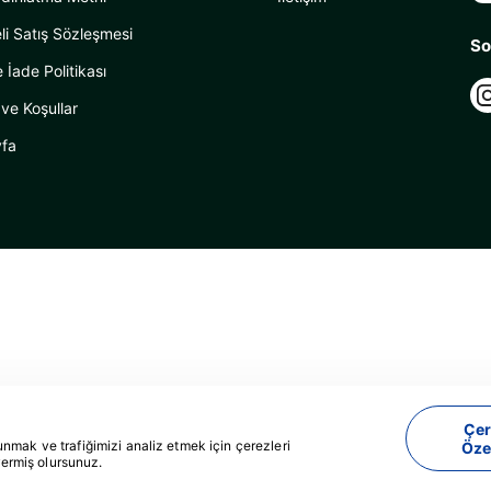
li Satış Sözleşmesi
So
e İade Politikası
 ve Koşullar
fa
Çer
unmak ve trafiğimizi analiz etmek için çerezleri
Öze
Acente Yönetim Sistemi
vermiş olursunuz.