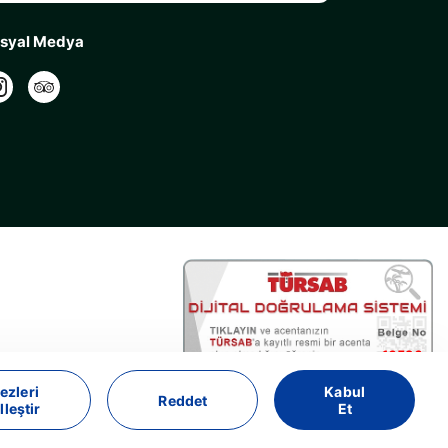
syal Medya
16596
Bolour Travel Agency - 16596
ezleri
Kabul
Reddet
lleştir
Et