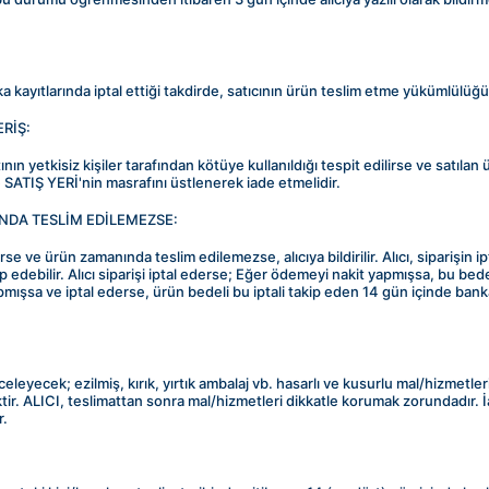
a kayıtlarında iptal ettiği takdirde, satıcının ürün teslim etme yükümlülüğü
RİŞ:
nın yetkisiz kişiler tarafından kötüye kullanıldığı tespit edilirse ve satılan
ATIŞ YERİ'nin masrafını üstlenerek iade etmelidir.
DA TESLİM EDİLEMEZSE:
ve ürün zamanında teslim edilemezse, alıcıya bildirilir. Alıcı, siparişin ipt
 edebilir. Alıcı siparişi iptal ederse; Eğer ödemeyi nakit yapmışsa, bu bedel
pmışsa ve iptal ederse, ürün bedeli bu iptali takip eden 14 gün içinde banka
eleyecek; ezilmiş, kırık, yırtık ambalaj vb. hasarlı ve kusurlu mal/hizmetler
ir. ALICI, teslimattan sonra mal/hizmetleri dikkatle korumak zorundadır. İ
r.