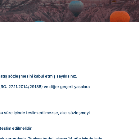
tış sözleşmesini kabul etmiş sayılırsınız.
 (RG: 27.11.2014/29188) ve diğer geçerli yasalara 
bu süre içinde teslim edilmezse, alıcı sözleşmeyi 
teslim edilmelidir.
ek zorundadır. Toplam bedel, alıcıya 14 gün içinde iade 