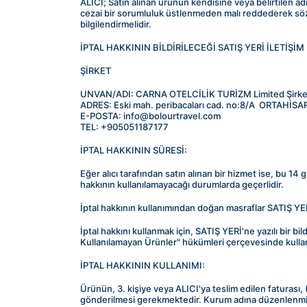
ALICI; Satın alınan ürünün kendisine veya belirtilen ad
cezai bir sorumluluk üstlenmeden malı reddederek sözleş
bilgilendirmelidir.
İPTAL HAKKININ BİLDİRİLECEĞİ SATIŞ YERİ İLETİŞİM 
ŞİRKET
UNVAN/ADI: CARNA OTELCİLİK TURİZM Limited Şirk
ADRES: Eski mah. peribacaları cad. no:8/A  ORTAHİSA
E-POSTA: info@bolourtravel.com
TEL: +905051187177
İPTAL HAKKININ SÜRESİ:
Eğer alıcı tarafından satın alınan bir hizmet ise, bu 14 g
hakkının kullanılamayacağı durumlarda geçerlidir.
İptal hakkının kullanımından doğan masraflar SATIŞ YERİ
İptal hakkını kullanmak için, SATIŞ YERİ'ne yazılı bir b
Kullanılamayan Ürünler" hükümleri çerçevesinde kullan
İPTAL HAKKININ KULLANIMI:
Ürünün, 3. kişiye veya ALICI'ya teslim edilen faturası
gönderilmesi gerekmektedir. Kurum adına düzenlenmiş 