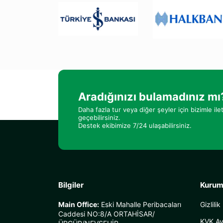
Aradığınızı bulamadınız mı
Daha fazla tur veya diğer şeyler için bizimle ile
geçebilirsiniz.
Destek ekibimize 7/24 ulaşabilirsiniz.
Bilgiler
Kurum
Main Office:
Eski Mahalle Peribacaları
Gizlilik
Caddesi NO:8/A ORTAHİSAR/
KVK Ay