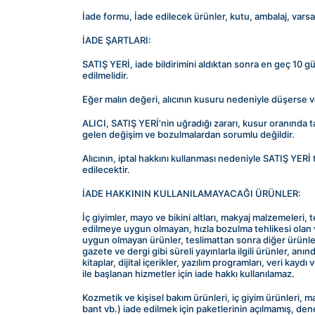
İade formu, İade edilecek ürünler, kutu, ambalaj, varsa s
İADE ŞARTLARI:
SATIŞ YERİ, iade bildirimini aldıktan sonra en geç 10 gü
edilmelidir.
Eğer malın değeri, alıcının kusuru nedeniyle düşerse
ALICI, SATIŞ YERİ'nin uğradığı zararı, kusur oranında
gelen değişim ve bozulmalardan sorumlu değildir.
Alıcının, iptal hakkını kullanması nedeniyle SATIŞ YERİ
edilecektir.
İADE HAKKININ KULLANILAMAYACAĞI ÜRÜNLER:
İç giyimler, mayo ve bikini altları, makyaj malzemeleri, t
edilmeye uygun olmayan, hızla bozulma tehlikesi olan vey
uygun olmayan ürünler, teslimattan sonra diğer ürünle
gazete ve dergi gibi süreli yayınlarla ilgili ürünler, an
kitaplar, dijital içerikler, yazılım programları, veri kay
ile başlanan hizmetler için iade hakkı kullanılamaz.
Kozmetik ve kişisel bakım ürünleri, iç giyim ürünleri, ma
bant vb.) iade edilmek için paketlerinin açılmamış, d