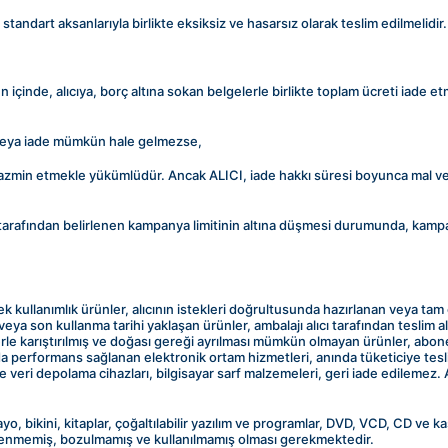
tandart aksanlarıyla birlikte eksiksiz ve hasarsız olarak teslim edilmelidir.
n içinde, alıcıya, borç altına sokan belgelerle birlikte toplam ücreti iade 
 veya iade mümkün hale gelmezse,
 tazmin etmekle yükümlüdür. Ancak ALICI, iade hakkı süresi boyunca mal v
 tarafından belirlenen kampanya limitinin altına düşmesi durumunda, kampan
ek kullanımlık ürünler, alıcının istekleri doğrultusunda hazırlanan veya tam o
a son kullanma tarihi yaklaşan ürünler, ambalajı alıcı tarafından teslim alı
rle karıştırılmış ve doğası gereği ayrılması mümkün olmayan ürünler, abon
ında performans sağlanan elektronik ortam hizmetleri, anında tüketiciye tesli
dı ve veri depolama cihazları, bilgisayar sarf malzemeleri, geri iade edilemez
yo, bikini, kitaplar, çoğaltılabilir yazılım ve programlar, DVD, VCD, CD ve ka
enenmemiş, bozulmamış ve kullanılmamış olması gerekmektedir.