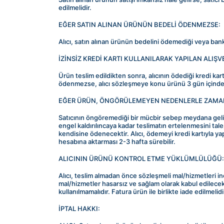
edilmelidir.
EĞER SATIN ALINAN ÜRÜNÜN BEDELİ ÖDENMEZSE:
Alıcı, satın alınan ürünün bedelini ödemediği veya bank
İZİNSİZ KREDİ KARTI KULLANILARAK YAPILAN ALIŞVE
Ürün teslim edildikten sonra, alıcının ödediği kredi kartı
ödenmezse, alıcı sözleşmeye konu ürünü 3 gün içinde S
EĞER ÜRÜN, ÖNGÖRÜLEMEYEN NEDENLERLE ZAMAN
Satıcının öngöremediği bir mücbir sebep meydana gelirse 
engel kaldırılıncaya kadar teslimatın ertelenmesini talep
kendisine ödenecektir. Alıcı, ödemeyi kredi kartıyla ya
hesabına aktarması 2-3 hafta sürebilir.
ALICININ ÜRÜNÜ KONTROL ETME YÜKLÜMLÜLÜĞÜ:
Alıcı, teslim almadan önce sözleşmeli mal/hizmetleri inc
mal/hizmetler hasarsız ve sağlam olarak kabul edilecekt
kullanılmamalıdır. Fatura ürün ile birlikte iade edilmelidi
İPTAL HAKKI: