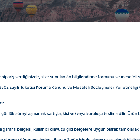
r sipariş verdiğinizde, size sunulan ön bilgilendirme formunu ve mesafeli sa
ilgili 6502 sayılı Tüketici Koruma Kanunu ve Mesafeli Sözleşmeler Yönetmeliği
ir.
30 günlük süreyi aşmamak şartıyla, kişi ve/veya kuruluşa teslim edilir. Ürün 
sa garanti belgesi, kullanıcı kılavuzu gibi belgelere uygun olarak tam olarak 
 bu durumu öğrenmesinden itibaren 3 gün içinde alıcıya yazılı olarak bildirm