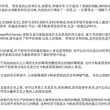
环境。 受欢迎的山谷有红谷,相爱谷,和猪谷等,它们提供了美丽的地貌,独特的
沿途的古洞教堂和历史结构,为您的出行增加了一层意义. 一定要带水,一顶帽子,
克尤(德林克尤),克耶马克利(克耶马克利)和奥兹克纳克等城市曾被当地人建设
通风井. 穿越这些城市,可以一窥卡帕多西亚的历史,以及一段难忘的时光。
eautiful horse),使骑马成为体验该地区文化本质的伟大途径. 被引导的骑行
的时候,骑马提供了和平的体验 以惊人的视角。 即使你没有经验,这些游览也是
进行的参观,对于那些寻求积极探索的人来说是理想的. 你可以在日出或日出时享
,这些参观活动还为摄影师提供了极好的照片机会。
于其由由由火山土壤所生长的葡萄所酿造而出的独特葡萄酒. 访问卡帕多西亚时
活动对于想发现当地文化及沙文卡帕多西亚独特口味的人来说,
于古老的岩石构造中, 让你能够感受卡帕多西亚的历史和神秘气氛。 住在山洞旅
宾提供文化之夜. 你可以享受土耳其音乐,民间舞蹈,苏菲旋律等表演,还可以在
些寻找乐趣和文化之夜的人的绝佳选择。
人
克孜勒玛克河出产的特殊红色粘土被用来创造出独特的陶器,而陶器是独特的当地工
至尝试用手来制作自己的陶器. 这种经历可能是从卡帕多西亚取来的最正宗的纪念