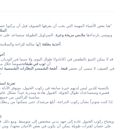
هنا بعض الأشياء المهمة التي يجب أن يعرفها الضيوف قبل أن يركبوا حصاناً في "كابادوا"
الملا
ويوصى بارتداءها
ملابس مريحة وعرة
. السراويل الطويلة ستساعد على ح
إنّها مثالية للراحة والسلامة أثناء ركوبها.
أحذية مغلقة
أحو
قد لا يمكن التنبؤ بالطقس في (كابادوا) طوال اليوم، ولا سيما في الوديان.
أن
ثوب في طبقات
خصوصاً خلال مو
في الصيف، لا تنسى أن تحضر
قبعة
..
أشعة الشمس
و
النظارات الشمسية
لحم
م
تجربة است
بالنسبة للذين ليس لديهم خبرة سابقة في ركوب الخيول، ستوفر الأدلة دو
قصيرة وستساعدك طوال الجولة. الخيول هادئة ومدربة جيداً بشكل عام، 
مناسبة للراكبين من جميع المستويات.
إذا كنت متوتراً بشأن ركوب الدراجة، أبلغ مرشدك حتى يتمكنوا من ربطك
ال
ويحتاج ركوب الخيول عادة إلى جهد بدني منخفض إلى متوسط. ومع ذلك، ف
على حصان لفترات طويلة يمكن أن يكون في بعض الأحيان مجهدا، ومن ا