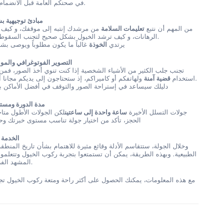
في صحتكم العامة قبل الانضمام إلى الجولة.
مبادئ توجيهية ب
من المهم أن نتبع
تعليمات السلامة
من مرشدك إنتبه إلى موقفك، و كيف 
الرهانات، و كيف ترشد الخيول بشكل صحيح لتجنب السقوط من السرج.
يرتدي
الخوذة
غالباً ما يكون مطلوباً ويوصى بش
التصوير الفوتوغرافي والمو
تجنب جلب الكثير من الأشياء الشخصية إذا كنت تنوي أخذ الصور، فمن
ولهاتفكم أو كاميراكم، إذ ستحتاجون إلى يديكم مجانا أثناء ركوبكم.
استخدام
قضية آمنة
دليلك سيساعد في إستراحة الصور والتوقف في أفضل الأماكن ب
مدة الدورة ومست
جولات التسلل الأخيرة
ساعة واحدة إلى ساعتين
لكن الجولات الأطول متاح
الحجز، تأكد من اختيار جولة تناسب مستوى خبرتك وحال
الخدمة 
وخلال الجولة، ستتقاسم الأدلة وقائع مثيرة للاهتمام بشأن تاريخ المنطق
الطبيعية. وبهذه الطريقة، يمكن أن تستمتعوا بتجربة ركوب الخيول وتتعلموا
المشهد الفريد لكاببادي.
مع هذه المعلومات، يمكنك الحصول على أكثر راحة ومتعة ركوب الخيول تجر