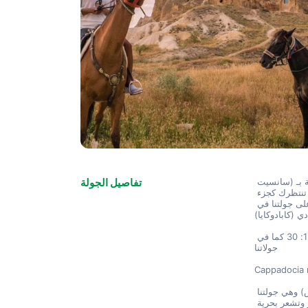
هل تودين أن تستكشفي الجمال الفريد لـ (كابادلاد) مع جولتنا الخاصة بـ (سانسيت 
تفاصيل الجولة
هورسباكي) من خلال وادي (كابادوكيا)؟ مختلف المواقع الجميلة والتاريخية تنتظرك كجزء 
من الجولة، تستضيف نسيجات مختلفة ساحرة. دعونا نلقي نظرة على جولتنا في 
(كابادوكايا)
جولتنا لـ (سونسيت هورسباك) من خلال جولة وادي كابادوكيا، تبدأ الساعة 15: 30 كما في 
جولاتنا
Cappadocia m
أرض الأحصنة الجميلة المطابقة لإسم (كابادل) معروفة باسم (كاباراباديس) وهي جولتنا 
الأكثر شعبية بينما تنحني في هذا المكان الجميل جغرافياً، ترى سحابة الغبار وتشعر بحرية 