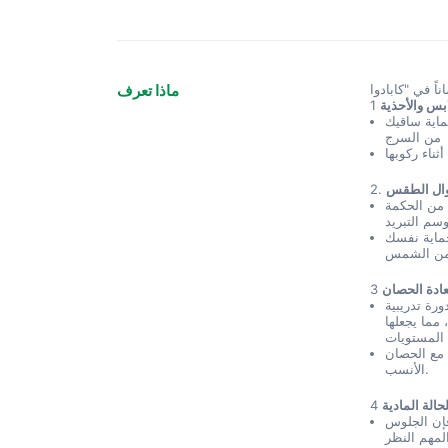
ماذا تعرف
بس والأحذية
1
ماية ساقيك
من السرج
ال الطقس
2.
 من الحكمة
سم التبريد
اية نفسك
ن الشمس
عادة الحصان
3
رة تدريبية
مما يجعلها
 مع الحصان
الأنسب.
حالة المادية
4
إن الجلوس
لمهم النظر