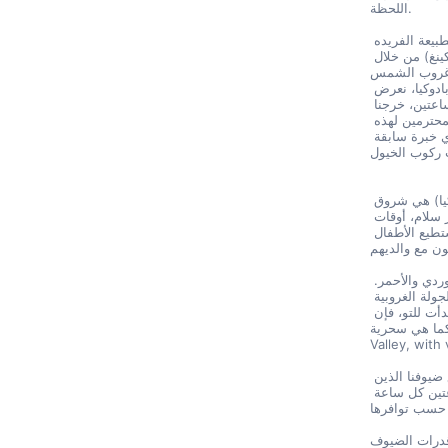
اللحظة.
الجولة الأكثر تفضيلاً في جولة بالون الهوت هي جولات غروب الشمس الطبيعة الفريده 
الجميله لـ (كاباديس) تصبح أكثر لوناً بجولة (سونسيت سونست هورسباكينغ) من خلال 
مع غروب الشمس
من أجل جعل هذا المشهد الرائع أكثر إثارة، كما هو الجو الساخن بطولة كابادوكيا، نعرض 
عليك تجربة ركوب حصان عند غروب الشمس. في هذا البرنامج لمدة ساعتين، خرجنا 
لنشاهد الوديان الفريده وحفلة البالونات لـ(كاباد) سنسعد بخدمة ضيوفنا المحترمين لهذه 
التجربة المثالية في مشاهدة مشهد مختلف ليس عليك أن تكون لديك أي خبرة سابقة 
 ركوب الخيول
أفضل الأوقات لجولة (سونسيت هورسباك) المُتعجّلة عبر وادي (كابادوكيا) هي شروق 
الشمس و غروب الشمس ولكن إذا كنت تريد أقل الناس في الوديان وأكثر سلام، أوقات 
النهار هي أيضا جيدة للاختيار. يمكنك الاختيار في أي وقت خلال اليوم ولا يستطيع الأطفال 
وعند غروب الشمس، تأتى حبوب واقيات كاببادو على قيد الحياة باللونين الوردي والأحمر. 
تجربة هذه المناظر الطبيعية من خلف حصان مدرب جيدا على هذه الجولة الغروبية 
الصغيرة التي يقودها دليل المحاربين القدماء وسواء كنت راكبا ذا خبرة أو بدأت للتو، فإن 
Explore Rose Valley, Red Valley and M 
جولتنا لعيد الحصان ومن خلال جولة وادي كابادوكايا، التي نوصي بها لجميع ضيوفنا الذين 
سيمرون برحلتهم الأولى كمهنيين أو هواة، يمكن تنظيمها كنزف لمدة ساعتين كل ساعة 