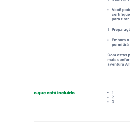
Você pode
certifiqu
para tirar
Preparaçã
Embora o 
permitirá
Com estas p
mais confor
aventura A
o que está incluído
1
2
3