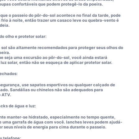
oupas confortáveis que podem protegê-lo da poeira.
que o passeio do pôr-do-sol acontece no final da tarde, pode
s frio à noite, então trazer um casaco leve ou quebra-vento é
deia.
o olho e protetor solar:
 sol são altamente recomendados para proteger seus olhos do
oeira.
 seja uma excursão ao pôr-do-sol, você ainda estará
luz solar, então não se esqueça de aplicar protetor solar.
fechados:
segurança, use sapatos esportivos ou qualquer calçado de
ado. Sandálias ou chinelos não são adequados para
o ATV.
cks de água e luz:
nte manter-se hidratado, especialmente no tempo quente,
e uma garrafa de água com você. lanches leves podem ajudá-
er seus níveis de energia para cima durante o passeio.
 telefone: