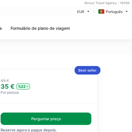
Bolour Travel Agency - 16596
EUR
Português
a
Formulário de plano de viagem
Best-seller
45 €
35 €
%22
Por pessoa
Perguntar preço
Reserve agora e pague depois.