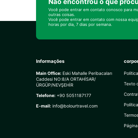
Não encontrou o que proc
Você pode entrar em contato conosco para ma
outras coisas.
Você pode entrar em contato com nossa equi
horas por dia, 7 dias por semana.
Informações
corpo
Main Office:
Eski Mahalle Peribacaları
Polític
Caddesi NO:8/A ORTAHİSAR/
Texto 
ÜRGÜP/NEVŞEHİR
Contra
Telefone:
+90 5051187177
Políti
E-mail:
info@bolourtravel.com
Termos
Página 