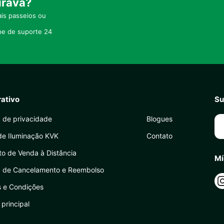
urava?
is passeios ou
pe de suporte 24
rativo
Su
a de privacidade
Blogues
de Iluminação KVK
Contato
to de Venda à Distância
Mí
ca de Cancelamento e Reembolso
 e Condições
principal