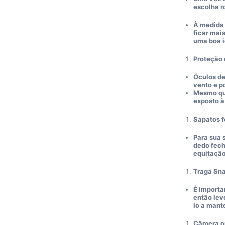
escolha r
À medida 
ficar mai
uma boa i
Proteção d
Óculos de
vento e p
Mesmo que
exposto à 
Sapatos 
Para sua 
dedo fech
equitaçã
Traga Sna
É importa
então lev
lo a mant
Câmera ou