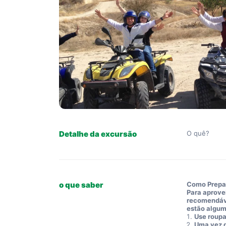
Detalhe da excursão
O quê? 
o que saber
Como Prepar
Para aprove
recomendáv
estão algum
Use roupa
Uma vez q