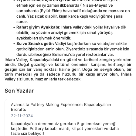
etmek için en iyi zaman ilkbaharda ( Nisan-Mayıs) ve 
sonbaharda (Eylül-Ekim) hava hafif olduğunda ve manzara en 
canlı. Yaz sıcak olabilir, kışın karda kaplı vadiyi görme şansı 
sunar.
Rahat giyim Ayakkabı:
 Ihlara Valley'deki yollar kayalı ve dik 
olabilir, bu yüzden araziyi gezmek için rahat yürüyüş 
ayakkabıları giymek önemlidir.
Su ve Snacks getir:
 Vadiyi keşfederken su ve atıştırmalıklar 
getirdiğinizden emin olun. Ziyaretiniz sırasında bir yemek için 
durdurabileceğiniz Belisırma'da yerel restoranlar var.
Ihlara Valley, Kapadokya'daki en güzel ve tarihsel zengin yerlerden 
biridir. Doğal güzelliği ve kültürel öneminin karışımı, herhangi bir 
gezgin için bir varış noktası haline gelir. Doğa bir sevgili olsun, bir 
tarih meraklısı ya da sadece huzurlu bir kaçış arıyor olun, Ihlara 
Valley sizi unutulmaz anılarla terk edecek.
Son Yazılar
Avanos'ta Pottery Making Experience: Kapadokya'nın
Elicrafts
22-11-2024
Kapadokya'da denemeniz gereken 5 geleneksel yemeği
keşfedin. Pottery kebab, manti, kil pot yemekleri ve daha
fazla sizi bekliyor!