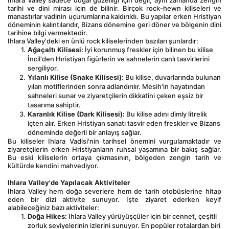
Ihlara Valley sadece doğal güzelliği için değil, aynı zamanda zengin 
tarihi ve dini mirası için de bilinir. Birçok rock-hewn kiliseleri ve 
manastırlar vadinin uçurumlarına kaldırıldı. Bu yapılar erken Hristiyan 
döneminin kalıntılarıdır, Bizans dönemine geri döner ve bölgenin dini 
tarihine bilgi vermektedir.
Ihlara Valley'deki en ünlü rock kiliselerinden bazıları şunlardır:
Ağaçaltı Kilisesi:
 İyi korunmuş freskler için bilinen bu kilise 
İncil'den Hıristiyan figürlerin ve sahnelerin canlı tasvirlerini 
sergiliyor.
Yılanlı Kilise (Snake Kilisesi):
 Bu kilise, duvarlarında bulunan 
yılan motiflerinden sonra adlandırılır. Mesih'in hayatından 
sahneleri sunar ve ziyaretçilerin dikkatini çeken eşsiz bir 
tasarıma sahiptir.
Karanlık Kilise (Dark Kilisesi):
 Bu kilise adını dimly litrelik 
içten alır. Erken Hristiyan sanatı tasvir eden freskler ve Bizans 
döneminde değerli bir anlayış sağlar.
Bu kiliseler Ihlara Vadisi'nin tarihsel önemini vurgulamaktadır ve 
ziyaretçilerin erken Hristiyanların ruhsal yaşamına bir bakış sağlar. 
Bu eski kiliselerin ortaya çıkmasının, bölgeden zengin tarih ve 
kültürde kendini mahvediyor.
Ihlara Valley'de Yapılacak Aktiviteler
Ihlara Valley hem doğa severlere hem de tarih otobüslerine hitap 
eden bir dizi aktivite sunuyor. İşte ziyaret ederken keyif 
alabileceğiniz bazı aktiviteler:
Doğa Hikes:
 Ihlara Valley yürüyüşçüler için bir cennet, çeşitli 
zorluk seviyelerinin izlerini sunuyor. En popüler rotalardan biri 