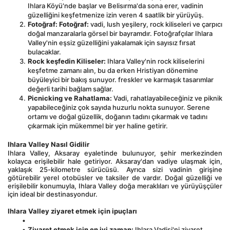
Ihlara Köyü'nde başlar ve Belisırma'da sona erer, vadinin 
güzelliğini keşfetmenize izin veren 4 saatlik bir yürüyüş.
Fotoğraf: Fotoğraf:
 vadi, lush yeşilery, rock kiliseleri ve çarpıcı 
doğal manzaralarla görsel bir bayramdır. Fotoğrafçılar Ihlara 
Valley'nin eşsiz güzelliğini yakalamak için sayısız fırsat 
bulacaklar.
Rock keşfedin Kiliseler:
 Ihlara Valley'nin rock kiliselerini 
keşfetme zamanı alın, bu da erken Hristiyan dönemine 
büyüleyici bir bakış sunuyor. freskler ve karmaşık tasarımlar 
değerli tarihi bağlam sağlar.
Picnicking ve Rahatlama:
 Vadi, rahatlayabileceğiniz ve piknik 
yapabileceğiniz çok sayıda huzurlu nokta sunuyor. Serene 
ortamı ve doğal güzellik, doğanın tadını çıkarmak ve tadını 
çıkarmak için mükemmel bir yer haline getirir.
Ihlara Valley Nasıl Gidilir
Ihlara Valley, Aksaray eyaletinde bulunuyor, şehir merkezinden 
kolayca erişilebilir hale getiriyor. Aksaray'dan vadiye ulaşmak için, 
yaklaşık 25-kilometre sürücüsü. Ayrıca sizi vadinin girişine 
götürebilir yerel otobüsler ve taksiler de vardır. Doğal güzelliği ve 
erişilebilir konumuyla, Ihlara Valley doğa meraklıları ve yürüyüşçüler 
için ideal bir destinasyondur.
Ihlara Valley ziyaret etmek için ipuçları
Ziyaret etmek için en iyi zaman:
 Ihlara Vadisi'ni ziyaret 