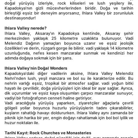
doğal yürüyüş izleriyle, rock kiliseleri ve lush yeşilery ile, 
Kapadokya'nın gizli mücevherlerinden biridir. Doğa ve tarihin 
birleştiği eşsiz bir deneyim arıyorsanız, Ihlara Valley bir zorunluluk 
destinasyondur!
Ihlara Valley nerede?
Ihlara Valley, Aksaray'ın Kapadokya kentinde, Aksaray şehir 
merkezinden yaklaşık 25 kilometre uzaklıkta bulunuyor. Vadi 
Melendiz Dağının yamaçları boyunca uzanır ve eşsiz jeolojik 
özellikleri ve derin, rüzgarlı gorge ile bilinir. vadi yaklaşık 14 kilometre 
uzunluğunda, nefes kesen manzaralar sunmak ve kendinizi her 
adımda doğaya sokmak için bir şans.
Ihlara Valley'nin Doğal Wonders
Kapadokya'daki diğer vadilerin aksine, Ihlara Valley Melendiz 
Nehri'nden lush, yeşil manzara ve bol su ile karakterize edilir. Bu 
nehrin varlığı eşsiz, tropikal bir atmosfer sağlar. vadi yoğun bitki 
hayatı ile çevrilidir, doğa yürüyüşleri için ideal bir ayar sağlar. Ayrıca, 
dik uçurumlar ve eşsiz kaya oluşumları çarpıcı manzaralar sunuyor, 
vadiyi bir fotoğrafçının cenneti haline getiriyor.
Vadi aracılığıyla yürüyüş yaparken, ziyaretçiler ağaçlarla çevrili 
gölgeli yollar boyunca huzurlu yürüyüşlerin tadını çıkarabilirler, 
kuşların rahatlığı havayı doldururken. Ihlara Valley aynı zamanda bir 
piknik için harika bir yer, engin doğayı rahatlamak için bol bol iyilik ve 
huzur noktaları ile.
Tarihi Kayıt: Rock Churches ve Monasteries